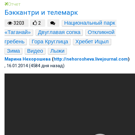
Отчет
Бэккантри и телемарк
Национальный парк 
3203
2
«Таганай»
Двуглавая сопка
Откликной 
гребень
Гора Круглица
Хребет Ицыл
Зима
Видео
Лыжи
Марина Нехорошева
(
http://nehorosheva.livejournal.com
)
, 16.01.2014 (4584 дня назад)