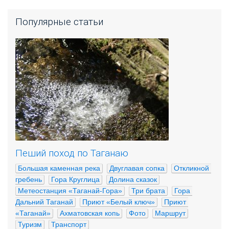
Популярные статьи
Пеший поход по Таганаю
Большая каменная река
Двуглавая сопка
Откликной 
гребень
Гора Круглица
Долина сказок
Метеостанция «Таганай-Гора»
Три брата
Гора 
Дальний Таганай
Приют «Белый ключ»
Приют 
«Таганай»
Ахматовская копь
Фото
Маршрут
Туризм
Транспорт