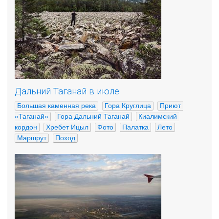
Дальний Таганай в июле
Большая каменная река
Гора Круглица
Приют 
«Таганай»
Гора Дальний Таганай
Киалимский 
кордон
Хребет Ицыл
Фото
Палатка
Лето
Маршрут
Поход