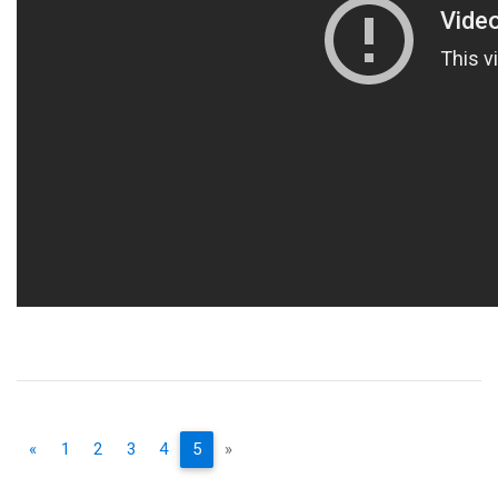
«
1
2
3
4
5
»