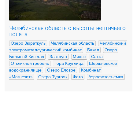
Челябинская область с высоты нептичьего
полета
Озеро Зюраткуль
Челябинская область
Челябинский 
электрометаллургический комбинат
Бакал
Озеро 
Большой Кисегач
Златоуст
Миасс
Сатка
Откликной гребень
Гора Круглица
Шершневское 
водохранилище
Озеро Еловое
Комбинат 
«Магнезит»
Озеро Тургояк
Фото
Аэрофотосъемка