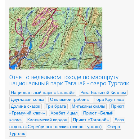
Отчет о недельном походе по маршруту
национальный парк Таганай - озеро Тургояк
Национальный парк «Таганай»
Река Большой Киалим
Двуглавая сопка
Откликной гребень
Гора Круглица
Долина сказок
Три брата
Митькины скалы
Приют 
«Гремучий ключ»
Хребет Ицыл
Приют «Белый 
ключ»
Киалимский кордон
Приют «Таганай»
База 
отдыха «Серебряные пески» (озеро Тургояк)
Озеро 
Тургояк