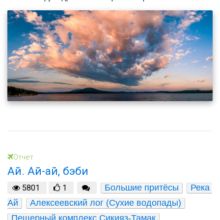
Отчет
Ай. Ай-ай, бэби
Большие притёсы
Река 
5801
1
Ай
Алексеевский лог (Сухие водопады)
Пещерный комплекс Сикияз-Тамак