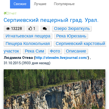
Свежие
Лучшие
Популярные
Отчет
Серпиевский пещерный град. Урал.
Озеро Зюраткуль
13228
1
Игнатьевская пещера
Река Юрюзань
Пещера Колокольная
Серпиевский карстовый 
участок
Река Сим
Фото
Описание
Людмила Отева (
http://otevalm.livejournal.com/
)
,
31.10.2015 (3933 дня назад)