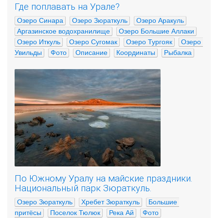
Где поплавать на Урале?
Озеро Синара
Озеро Зюраткуль
Озеро Аракуль
Аргазинское водохранилище
Озеро Большие Аллаки
Озеро Иткуль
Озеро Сугомак
Озеро Тургояк
Озеро 
Увильды
Фото
Описание
Координаты
Рыбалка
По Южному Уралу на майские праздники.
Национальный парк Зюраткуль.
Озеро Зюраткуль
Хребет Зюраткуль
Большие 
притёсы
Поселок Тюлюк
Река Ай
Фото