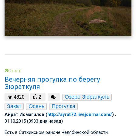
Отчет
Вечерняя прогулка по берегу
Зюраткуля
Озеро Зюраткуль
4820
2
Закат
Осень
Прогулка
Айрат Исмагилов (
http://ayrat72.livejournal.com/
)
,
31.10.2015 (3933 дня назад)
Есть в Саткинском районе Челябинской области