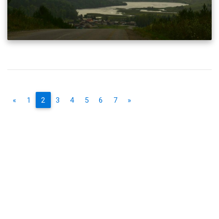
«
1
2
3
4
5
6
7
»