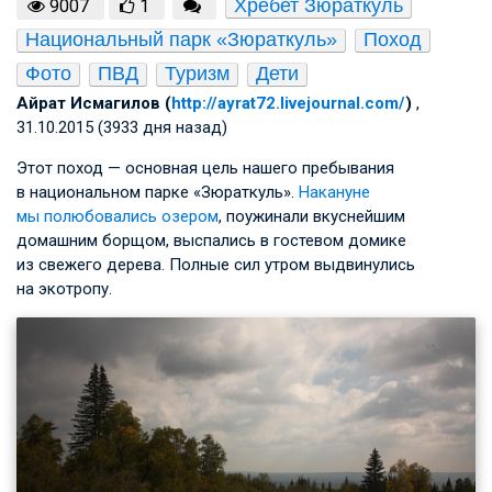
Хребет Зюраткуль
9007
1
Национальный парк «Зюраткуль»
Поход
Фото
ПВД
Туризм
Дети
Айрат Исмагилов (
http://ayrat72.livejournal.com/
)
,
31.10.2015 (3933 дня назад)
Этот поход — основная цель нашего пребывания
в национальном парке «Зюраткуль».
Накануне
мы полюбовались озером
, поужинали вкуснейшим
домашним борщом, выспались в гостевом домике
из свежего дерева. Полные сил утром выдвинулись
на экотропу.