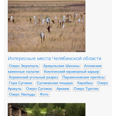
Интересные места Челябинской области
Озеро Зюраткуль
Аракульские Шиханы
Аллакские 
каменные палатки
Коелгинский мраморный карьер
Коркинский угольный разрез
Парамоновские притёсы
Гора Сугомак
Сугомакская пещера
Карабаш
Озеро 
Аракуль
Озеро Сугомак
Аркаим
Озеро Тургояк
Озеро Увильды
Фото