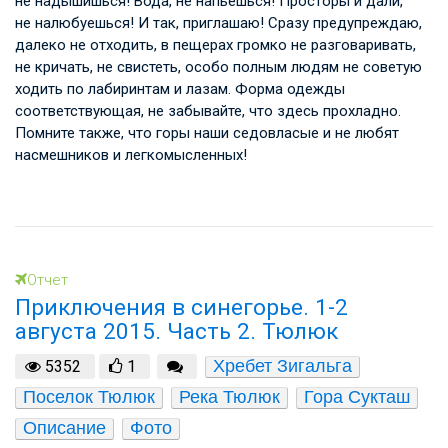
не надышишься! Вода, не напьешься! Просторы и дали,
не налюбуешься! И так, приглашаю! Сразу предупреждаю,
далеко не отходить, в пещерах громко не разговаривать,
не кричать, не свистеть, особо полным людям не советую
ходить по лабиринтам и лазам. Форма одежды
соответствующая, не забывайте, что здесь прохладно.
Помните также, что горы наши седовласые и не любят
насмешников и легкомысленных!
Отчет
Приключения в синегорье. 1-2
августа 2015. Часть 2. Тюлюк
Хребет Зигальга
5352
1
Поселок Тюлюк
Река Тюлюк
Гора Сукташ
Описание
Фото