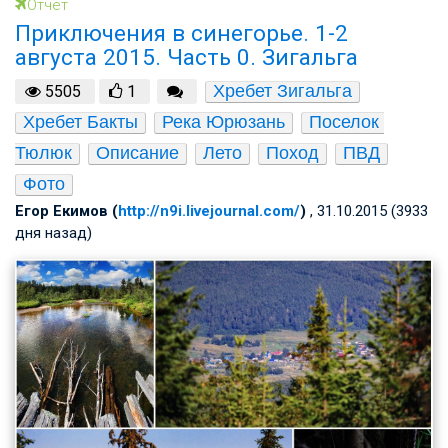
Отчет
Приключения в синегорье. 1-2
августа 2015. Часть 0. Зигальга
Хребет Зигальга
5505
1
Хребет Бакты
Река Юрюзань
Поселок 
Тюлюк
Описание
Лето
Поход
ПВД
Фото
Егор Екимов (
http://n9i.livejournal.com/
)
, 31.10.2015 (3933
дня назад)