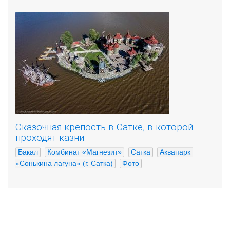
Сказочная крепость в Сатке, в которой
проходят казни
Бакал
Комбинат «Магнезит»
Сатка
Аквапарк 
«Сонькина лагуна» (г. Сатка)
Фото