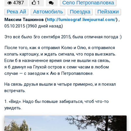
Село Петропавловка
4787
1
Река Ай
Автомобиль
Поездка
Пейзажи
Максим Ташкинов (
http://lumixograf.livejournal.com/
)
,
05.10.2015 (3960 дней назад)
Это всё было 5го сентября 2015, была отличная погода :)
После того, как я отправил Колю и Олю, я отправился
копать картошку, и ждать сигнала, что пора выезжать.
Если б в назначенное время они не вышли на связь,
я б двинул на Глухой остров к семи часам в любом
случае — с заездом к Аю в Петропавловке.
На связь друзья вышли в четыре примерно, и я поехал
встречать.
1. «Вид». Надо бы повыше забираться, чтоб что-то
увидеть.