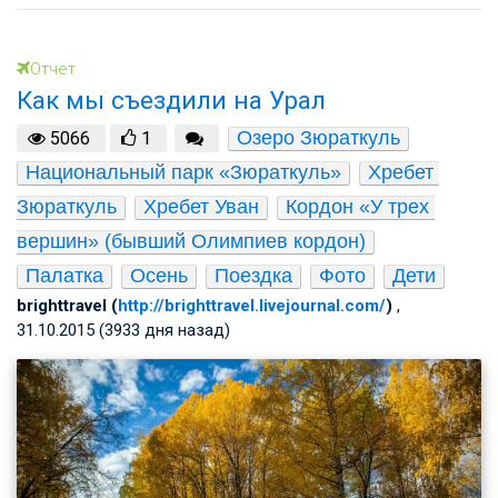
Отчет
Как мы съездили на Урал
Озеро Зюраткуль
5066
1
Национальный парк «Зюраткуль»
Хребет 
Зюраткуль
Хребет Уван
Кордон «У трех 
вершин» (бывший Олимпиев кордон)
Палатка
Осень
Поездка
Фото
Дети
brighttravel (
http://brighttravel.livejournal.com/
)
,
31.10.2015 (3933 дня назад)