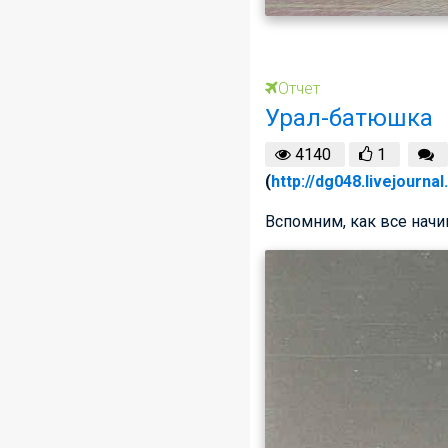
Отчет
Урал-батюшка
4140
1
(
http://dg048.livejourna
Вспомним, как все нач