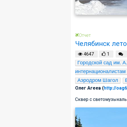
Отчет
Челябинск лето
4647
1
Городской сад им. А
интернационалистам
Аэродром Шагол
Олег Агеев (
http://oag
Сквер с светомузыкал