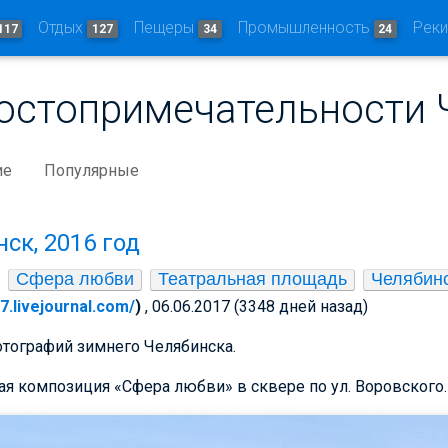
Отдых
Пещеры
Промышленность
Рек
117
127
34
24
Достопримечательности 
ие
Популярные
ск, 2016 год
Сфера любви
Театральная площадь
Челябин
67.livejournal.com/
)
, 06.06.2017 (3348 дней назад)
тографий зимнего Челябинска.
ая композиция «Сфера любви» в сквере по ул. Воровского.