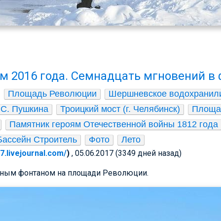
м 2016 года. Семнадцать мгновений в
Площадь Революции
Шершневское водохранил
.С. Пушкина
Троицкий мост (г. Челябинск)
Площа
Памятник героям Отечественной войны 1812 года
Бассейн Строитель
Фото
Лето
67.livejournal.com/
)
, 05.06.2017 (3349 дней назад)
ьным фонтаном на площади Революции.