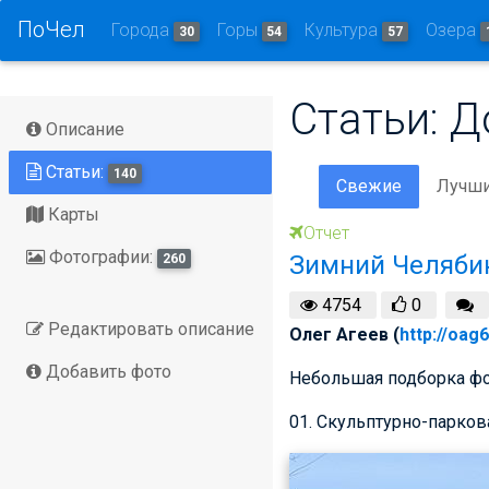
ПоЧел
Города
Горы
Культура
Озера
30
54
57
Статьи: 
Описание
Статьи:
140
Свежие
Лучш
Карты
Отчет
Фотографии:
Зимний Челябин
260
4754
0
Редактировать описание
Олег Агеев (
http://oag
Добавить фото
Небольшая подборка фо
01. Скульптурно-парков