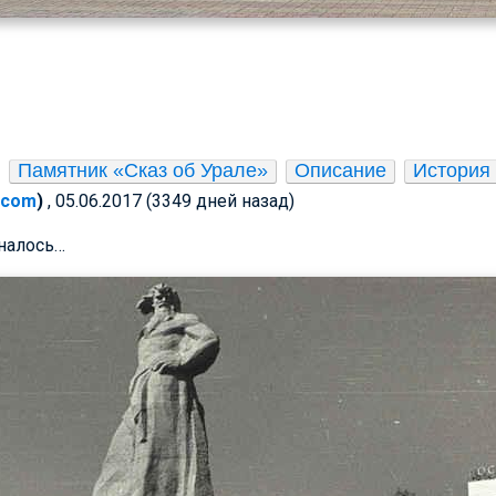
Памятник «Сказ об Урале»
Описание
История
l.com
)
, 05.06.2017 (3349 дней назад)
иналось…