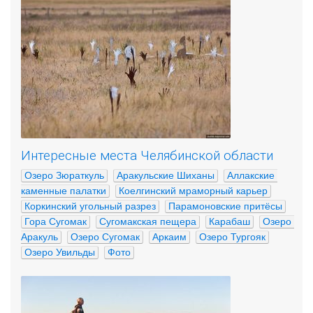
Интересные места Челябинской области
Озеро Зюраткуль
Аракульские Шиханы
Аллакские 
каменные палатки
Коелгинский мраморный карьер
Коркинский угольный разрез
Парамоновские притёсы
Гора Сугомак
Сугомакская пещера
Карабаш
Озеро 
Аракуль
Озеро Сугомак
Аркаим
Озеро Тургояк
Озеро Увильды
Фото