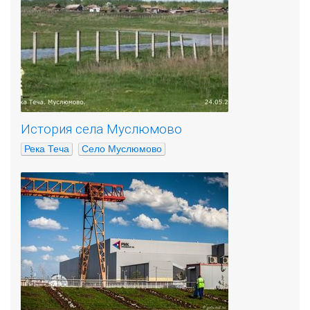
История села Муслюмово
Река Теча
Село Муслюмово