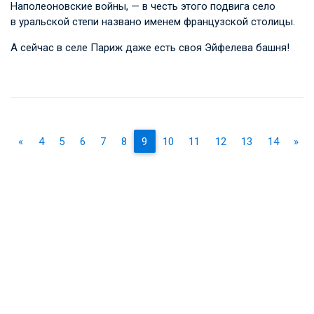
Наполеоновские войны, — в честь этого подвига село
в уральской степи названо именем французской столицы.
А сейчас в селе Париж даже есть своя Эйфелева башня!
«
4
5
6
7
8
9
10
11
12
13
14
»