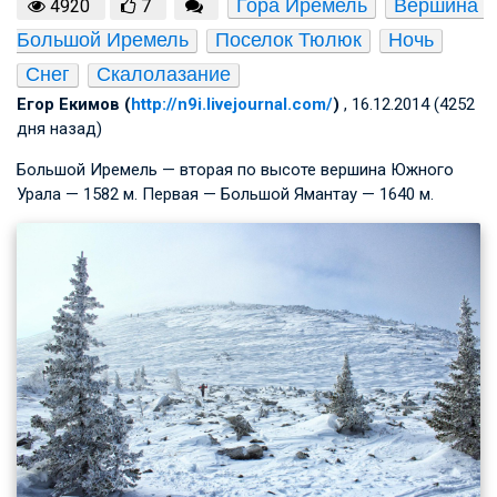
Гора Иремель
Вершина 
4920
7
Большой Иремель
Поселок Тюлюк
Ночь
Снег
Скалолазание
Егор Екимов (
http://n9i.livejournal.com/
)
, 16.12.2014 (4252
дня назад)
Большой Иремель — вторая по высоте вершина Южного
Урала — 1582 м. Первая — Большой Ямантау — 1640 м.