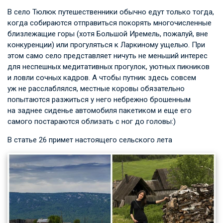
В село Тюлюк путешественники обычно едут только тогда,
когда собираются отправиться покорять многочисленные
близлежащие горы (хотя Большой Иремель, пожалуй, вне
конкуренции) или прогуляться к Ларкиному ущелью. При
этом само село представляет ничуть не меньший интерес
для неспешных медитативных прогулок, уютных пикников
и ловли сочных кадров. А чтобы путник здесь совсем
уж не расслаблялся, местные коровы обязательно
попытаются разжиться у него небрежно брошенным
на заднее сиденье автомобиля пакетиком и еще его
самого постараются облизать с ног до головы:)
В статье 26 примет настоящего сельского лета