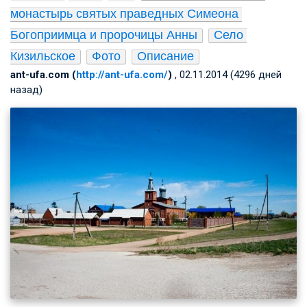
монастырь святых праведных Симеона 
Богоприимца и пророчицы Анны
Село 
Кизильское
Фото
Описание
ant-ufa.com (
http://ant-ufa.com/
)
, 02.11.2014 (4296 дней
назад)