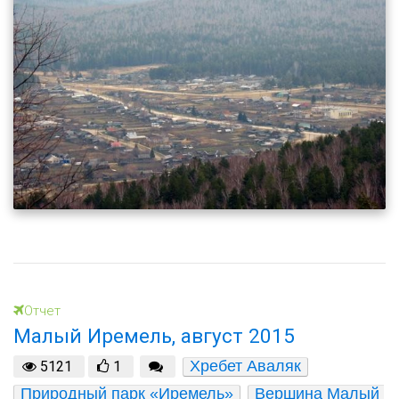
Отчет
Малый Иремель, август 2015
Хребет Аваляк
5121
1
Природный парк «Иремель»
Вершина Малый 