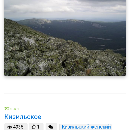
Отчет
Кизильское
Кизильский женский 
4935
1