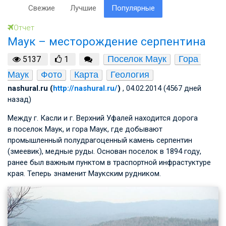
Свежие
Лучшие
Популярные
Отчет
Маук – месторождение серпентина
Поселок Маук
Гора 
5137
1
Маук
Фото
Карта
Геология
nashural.ru (
http://nashural.ru/
)
, 04.02.2014 (4567 дней
назад)
Между г. Касли и г. Верхний Уфалей находится дорога
в поселок Маук, и гора Маук, где добывают
промышленный полудрагоценный камень серпентин
(змеевик), медные руды. Основан поселок в 1894 году,
ранее был важным пунктом в траспортной инфрастуктуре
края. Теперь знаменит Маукским рудником.