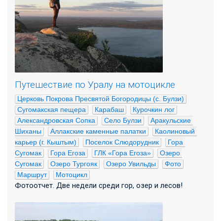
Путешествие по Уралу на мотоцикле
Церковь Покрова Пресвятой Богородицы (с. Булзи)
Сугомакская пещера
Карабаш
Курочкин лог
Александровская Сопка
Село Булзи
Аракульские 
Шиханы
Аллакские каменные палатки
Каолиновый 
карьер (г. Кыштым)
Поселок Слюдорудник
Гора 
Сугомак
Гора Егоза
ГЛК «Гора Егоза»
Озеро 
Сугомак
Озеро Тургояк
Озеро Увильды
Фото
Маршрут
Мотоцикл
Фотоотчет. Две недели среди гор, озер и лесов!