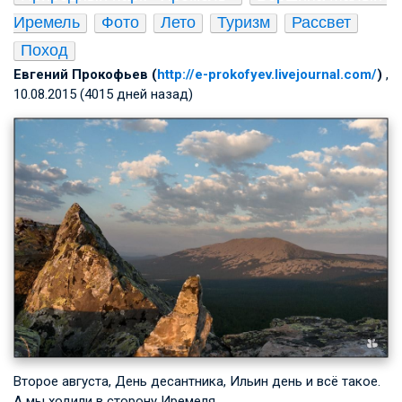
Иремель
Фото
Лето
Туризм
Рассвет
Поход
Евгений Прокофьев (
http://e-prokofyev.livejournal.com/
)
,
10.08.2015 (4015 дней назад)
Второе августа, День десантника, Ильин день и всё такое.
А мы ходили в сторону Иремеля.