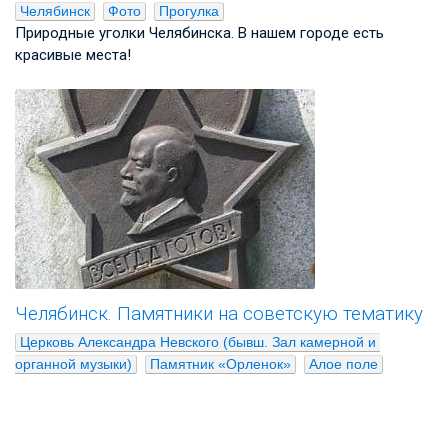
Челябинск
Фото
Прогулка
Природные уголки Челябинска. В нашем городе есть
красивые места!
Челябинск. Памятники на советскую тематику
Церковь Александра Невского (бывш. Зал камерной и 
органной музыки)
Памятник «Орленок»
Алое поле