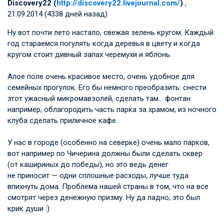
Discovery22 (
http://discovery22.livejournal.com/
)
,
21.09.2014 (4338 дней назад)
Ну вот почти лето настало, свежая зелень кругом. Каждый
год стараемся погулять когда деревья в цвету и когда
кругом стоит дивный запах черемухи и яблонь.
Алое поле очень красивое место, очень удобное для
семейных прогулок. Его бы немного преобразить: снести
этот ужасный микромавзолей, сделать там… фонтан
например, облагородить часть парка за храмом, из ночного
клуба сделать приличное кафе.
У нас в городе (особенно на северке) очень мало парков,
вот например по Чичерина должны были сделать сквер
(от кашириных до победы), но это ведь денег
не приносит — одни сплошные расходы, лучше туда
впихнуть дома. Проблема нашей страны в том, что на все
смотрят через денежную призму. Ну да ладно, это был
крик души :)