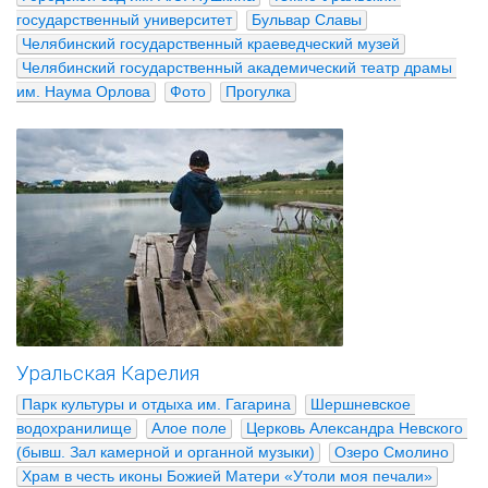
государственный университет
Бульвар Славы
Челябинский государственный краеведческий музей
Челябинский государственный академический театр драмы 
им. Наума Орлова
Фото
Прогулка
Уральская Карелия
Парк культуры и отдыха им. Гагарина
Шершневское 
водохранилище
Алое поле
Церковь Александра Невского 
(бывш. Зал камерной и органной музыки)
Озеро Смолино
Храм в честь иконы Божией Матери «Утоли моя печали»