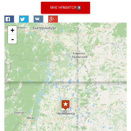
МНЕ НРАВИТСЯ
8
+
-