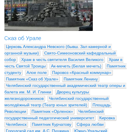
Сказ об Урале
Церковь Александра Невского (бывш. Зал камерной и 
органной музыки)
Свято-Симеоновский кафедральный 
собор
Храм в честь святителя Василия Великого
Храм в 
честь Святой Троицы
Ак-мечеть (Белая мечеть)
Памятник 
студенту
Алое поле
Паровоз «Красный коммунар»
Памятник «Сказ об Урале»
Памятник Ленину
Челябинский государственный академический театр оперы и 
балета им. М. И. Глинки
Дворец культуры 
железнодорожников
Челябинский государственный 
молодёжный театр (Театр юных зрителей)
Площадь 
Революции
Памятник «Орленок»
Челябинский 
государственный педагогический университет
Кировка
Челябинск
Памятник Курчатову
Сфера любви
Городской сад им. А.С. Пушкина
Южно-Уральский 