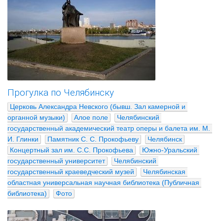
Прогулка по Челябинску
Церковь Александра Невского (бывш. Зал камерной и 
органной музыки)
Алое поле
Челябинский 
государственный академический театр оперы и балета им. М. 
И. Глинки
Памятник С. С. Прокофьеву
Челябинск
Концертный зал им. С.С. Прокофьева
Южно-Уральский 
государственный университет
Челябинский 
государственный краеведческий музей
Челябинская 
областная универсальная научная библиотека (Публичная 
библиотека)
Фото