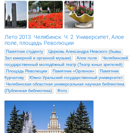
Лето 2013. Челябинск. Ч. 2. Университет, Алое
поле, площадь Революции
Памятник студенту
Церковь Александра Невского (бывш. 
Зал камерной и органной музыки)
Алое поле
Челябинский 
государственный молодёжный театр (Театр юных зрителей)
Площадь Революции
Памятник «Орленок»
Памятник 
Курчатову
Южно-Уральский государственный университет
Челябинская областная универсальная научная библиотека 
(Публичная библиотека)
Фото