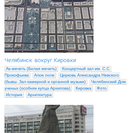
Челябинск: вокруг Кировки
Ак-мечеть (Белая мечеть)
Концертный зал им. С.С. 
Прокофьева
Алое поле
Церковь Александра Невского 
(бывш. Зал камерной и органной музыки)
Челябинский Дом 
ученых (особняк купца Архипова)
Кировка
Фото
История
Архитектура