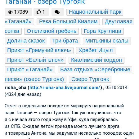
Таганай - озеро Тургояк
Национальный парк 
17089
1
«Таганай»
Река Большой Киалим
Двуглавая 
сопка
Откликной гребень
Гора Круглица
Долина сказок
Три брата
Митькины скалы
Приют «Гремучий ключ»
Хребет Ицыл
Приют «Белый ключ»
Киалимский кордон
Приют «Таганай»
База отдыха «Серебряные 
пески» (озеро Тургояк)
Озеро Тургояк
rioha_oha (
http://rioha-oha.livejournal.com/
)
, 05.10.2014
(4324 дня назад)
Отчет о недельном походе по маршруту национальный
парк Таганай — озеро Тургояк Так уж получилось, что
я с начала этого года живу в Уфе, куда перебралась
из СПБ. Ожидая летом приезда моего лучшего друга
и товарища Антона, мы задумали несколько походов: один