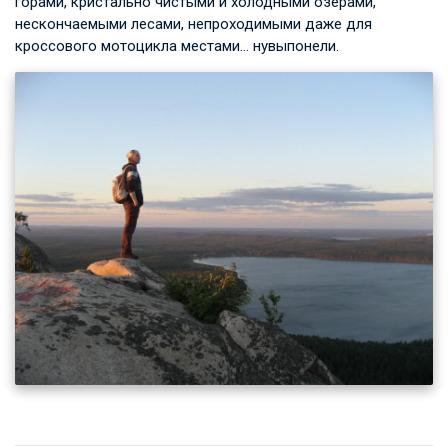
горами, кристально чистыми и холодными озёрами,
нескончаемыми лесами, непроходимыми даже для
кроссового мотоцикла местами… нувыпонели.