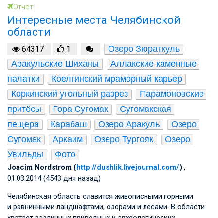
Отчет
Интересные места Челябинской
области
Озеро Зюраткуль
64317
1
Аракульские Шиханы
Аллакские каменные 
палатки
Коелгинский мраморный карьер
Коркинский угольный разрез
Парамоновские 
притёсы
Гора Сугомак
Сугомакская 
пещера
Карабаш
Озеро Аракуль
Озеро 
Сугомак
Аркаим
Озеро Тургояк
Озеро 
Увильды
Фото
Joacim Nordstrom (
http://dushlik.livejournal.com/
)
,
01.03.2014 (4543 дня назад)
Челябинская область славится живописными горными
и равнинными ландшафтами, озёрами и лесами. В области
хватает различных природных и археологических