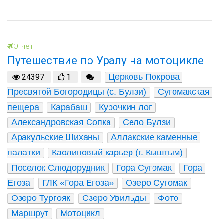
Отчет
Путешествие по Уралу на мотоцикле
Церковь Покрова 
24397
1
Пресвятой Богородицы (с. Булзи)
Сугомакская 
пещера
Карабаш
Курочкин лог
Александровская Сопка
Село Булзи
Аракульские Шиханы
Аллакские каменные 
палатки
Каолиновый карьер (г. Кыштым)
Поселок Слюдорудник
Гора Сугомак
Гора 
Егоза
ГЛК «Гора Егоза»
Озеро Сугомак
Озеро Тургояк
Озеро Увильды
Фото
Маршрут
Мотоцикл