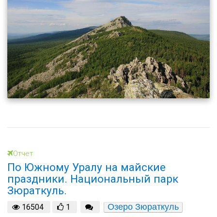
Отчет
По Южному Уралу на майские
праздники. Национальный парк
Зюраткуль.
Озеро Зюраткуль
16504
1