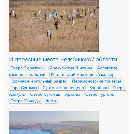
Интересные места Челябинской области
Озеро Зюраткуль
Аракульские Шиханы
Аллакские 
каменные палатки
Коелгинский мраморный карьер
Коркинский угольный разрез
Парамоновские притёсы
Гора Сугомак
Сугомакская пещера
Карабаш
Озеро 
Аракуль
Озеро Сугомак
Аркаим
Озеро Тургояк
Озеро Увильды
Фото