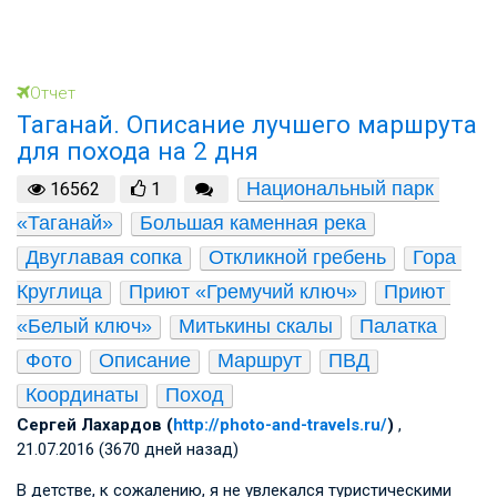
Отчет
Таганай. Описание лучшего маршрута
для похода на 2 дня
Национальный парк 
16562
1
«Таганай»
Большая каменная река
Двуглавая сопка
Откликной гребень
Гора 
Круглица
Приют «Гремучий ключ»
Приют 
«Белый ключ»
Митькины скалы
Палатка
Фото
Описание
Маршрут
ПВД
Координаты
Поход
Сергей Лахардов (
http://photo-and-travels.ru/
)
,
21.07.2016 (3670 дней назад)
В детстве, к сожалению, я не увлекался туристическими