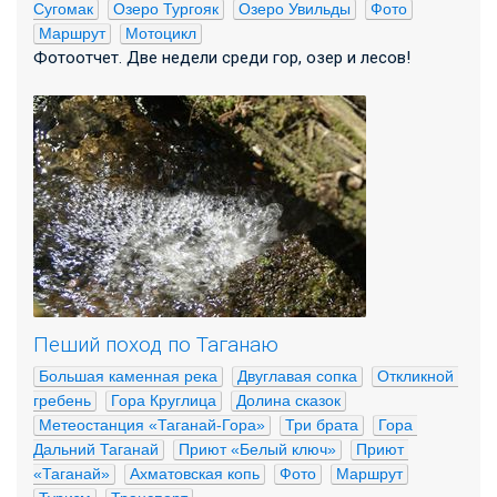
Сугомак
Озеро Тургояк
Озеро Увильды
Фото
Маршрут
Мотоцикл
Фотоотчет. Две недели среди гор, озер и лесов!
Пеший поход по Таганаю
Большая каменная река
Двуглавая сопка
Откликной 
гребень
Гора Круглица
Долина сказок
Метеостанция «Таганай-Гора»
Три брата
Гора 
Дальний Таганай
Приют «Белый ключ»
Приют 
«Таганай»
Ахматовская копь
Фото
Маршрут