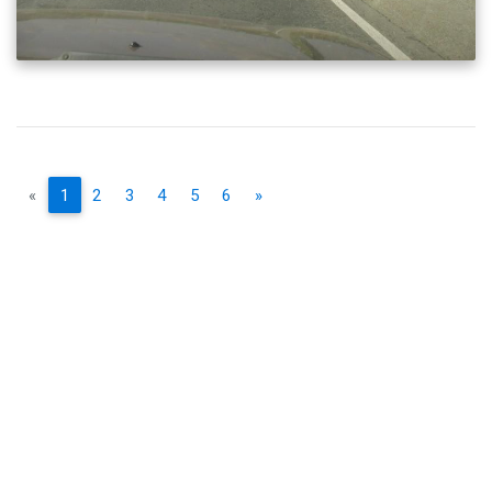
«
1
2
3
4
5
6
»