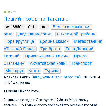
Отчет
Пеший поход по Таганаю
Большая каменная 
18850
1
река
Двуглавая сопка
Откликной гребень
Гора Круглица
Долина сказок
Метеостанция 
«Таганай-Гора»
Три брата
Гора Дальний 
Таганай
Приют «Белый ключ»
Приют 
«Таганай»
Ахматовская копь
Транспорт
Маршрут
Фото
Туризм
Алексей Лапин (
http://www.a-lapin.narod.ru/
)
, 28.05.2014
(4454 дня назад)
11 июня. Начало пути.
Вышли из поезда в Златоусте в 7:30 по Уральскому
времени. До Пушкинского посёлка (это окраина города),