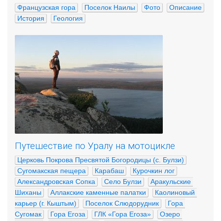
Французская гора
Поселок Наилы
Фото
Описание
История
Геология
Путешествие по Уралу на мотоцикле
Церковь Покрова Пресвятой Богородицы (с. Булзи)
Сугомакская пещера
Карабаш
Курочкин лог
Александровская Сопка
Село Булзи
Аракульские 
Шиханы
Аллакские каменные палатки
Каолиновый 
карьер (г. Кыштым)
Поселок Слюдорудник
Гора 
Сугомак
Гора Егоза
ГЛК «Гора Егоза»
Озеро 