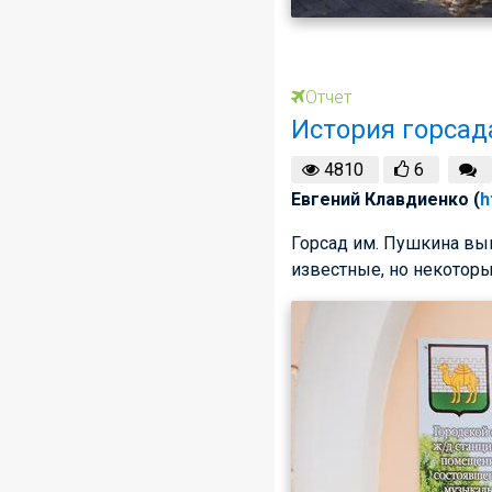
Отчет
История горсад
4810
6
Евгений Клавдиенко (
h
Горсад им. Пушкина выв
известные, но некоторые