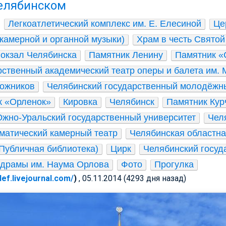
Челябинском
Легкоатлетический комплекс им. Е. Елесиной
Це
камерной и органной музыки)
Храм в честь Свято
окзал Челябинска
Памятник Ленину
Памятник «
ственный академический театр оперы и балета им. М
рожников
Челябинский государственный молодёжны
к «Орленок»
Кировка
Челябинск
Памятник Кур
жно-Уральский государственный университет
Чел
матический камерный театр
Челябинская областна
(Публичная библиотека)
Цирк
Челябинский госуд
 драмы им. Наума Орлова
Фото
Прогулка
/def.livejournal.com/
)
, 05.11.2014 (4293 дня назад)