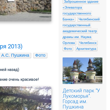
Заброшенное здание 
«Элеватора 
государственного 
Банка»
Челябинский 
государственный 
академический театр 
драмы им. Наума 
Орлова
Челябинск
ря 2013)
Фото
Архитектура
. А.С. Пушкина
Фото
дней назад)
ание очень красивое!
Детский парк "У
Лукоморья".
Горсад им.
Пушкина