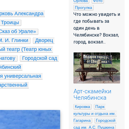
Орлова
Фото
Прогулка
рковь Александра 
Что можно увидеть и
где побывать за
й Троицы
один день в
Сказ об Урале»
Челябинске? Вокзал,
. И. Глинки
Дворец 
город, вокзал...
й театр (Театр юных 
чатову
Городской сад 
ябинский 
я универсальная 
арственный 
Арт-скамейки
Челябинска
Кировка
Парк 
культуры и отдыха им. 
Гагарина
Городской 
сад им. А.С. Пушкина