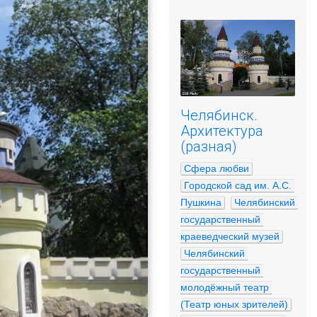
Челябинск.
Архитектура
(разная)
Сфера любви
Городской сад им. А.С. 
Пушкина
Челябинский 
государственный 
краеведческий музей
Челябинский 
государственный 
молодёжный театр 
(Театр юных зрителей)