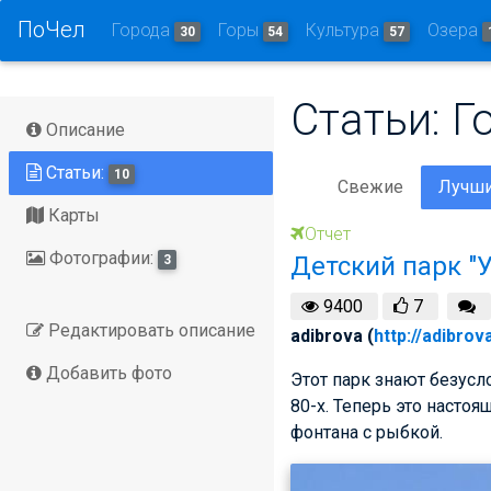
ПоЧел
Города
Горы
Культура
Озера
30
54
57
Статьи: Г
Описание
Статьи:
10
Свежие
Лучш
Карты
Отчет
Фотографии:
Детский парк "
3
9400
7
Редактировать описание
adibrova (
http://adibrov
Добавить фото
Этот парк знают безусл
80-х. Теперь это настоя
фонтана с рыбкой.