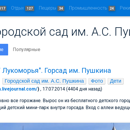
Отдых
Пещеры
Промышленность
Рек
117
127
34
24
ородской сад им. А.С. П
ие
Популярные
У Лукоморья". Горсад им. Пушкина
Городской сад им. А.С. Пушкина
Фото
Дети
a.livejournal.com/
)
, 17.07.2014 (4404 дня назад)
овно все горожане. Вырос он из бесплатного детского горо
щий детский мини-парк внутри горсада. Вход с аллеи ведущ