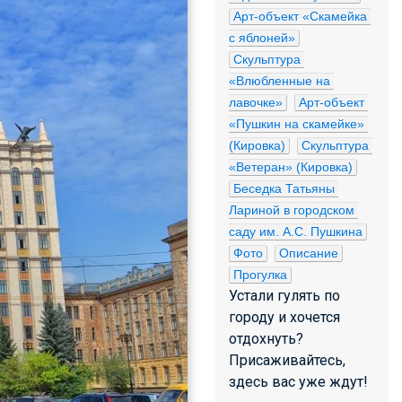
Арт-объект «Скамейка 
с яблоней»
Скульптура 
«Влюбленные на 
лавочке»
Арт-объект 
«Пушкин на скамейке» 
(Кировка)
Скульптура 
«Ветеран» (Кировка)
Беседка Татьяны 
Лариной в городском 
саду им. А.С. Пушкина
Фото
Описание
Прогулка
Устали гулять по
городу и хочется
отдохнуть?
Присаживайтесь,
здесь вас уже ждут!