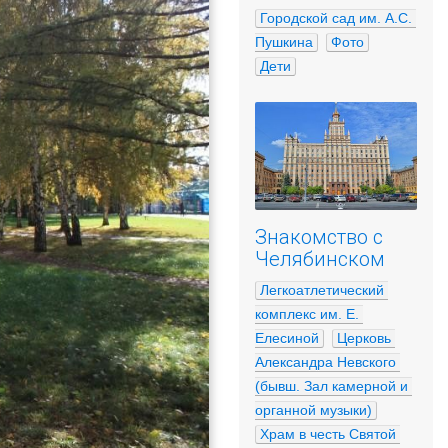
Городской сад им. А.С. 
Пушкина
Фото
Дети
Знакомство с
Челябинском
Легкоатлетический 
комплекс им. Е. 
Елесиной
Церковь 
Александра Невского 
(бывш. Зал камерной и 
органной музыки)
Храм в честь Святой 