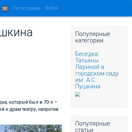
и
Регистрация
Войти
33
ушкина
Популярные
категории
Беседка
Татьяны
Лариной в
городском саду
им. А.С.
Пушкина
дка, который был в 70-х —
ей к драм театру, напротив
Популярные
статьи