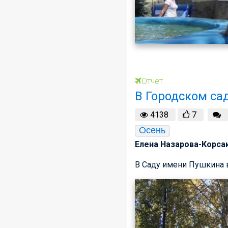
Отчет
В Городском са
4138
7
Осень
Елена Назарова-Корсак
В Саду имени Пушкина в