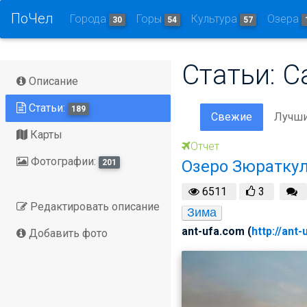
ПоЧел
Города
Горы
Культура
Озера
30
54
57
Статьи: С
Описание
Статьи:
189
Свежие
Лучш
Карты
Отчет
Фотографии:
Озеро Зюраткул
201
6511
3
Редактировать описание
Зима
ant-ufa.com (
http://ant
Добавить фото