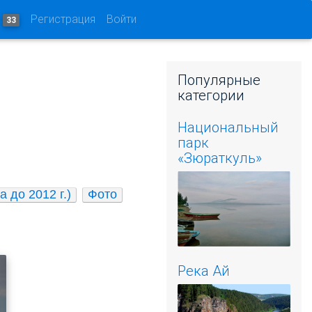
и
Регистрация
Войти
33
Популярные
категории
Национальный
парк
«Зюраткуль»
 до 2012 г.)
Фото
Река Ай