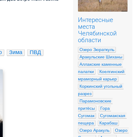
Интересные
места
Челябинской
области
Озеро Зюраткуль
о
Зима
ПВД
Аракульские Шиханы
Аллакские каменные 
палатки
Коелгинский 
мраморный карьер
Коркинский угольный 
разрез
Парамоновские 
притёсы
Гора 
Сугомак
Сугомакская 
пещера
Карабаш
Озеро Аракуль
Озеро 