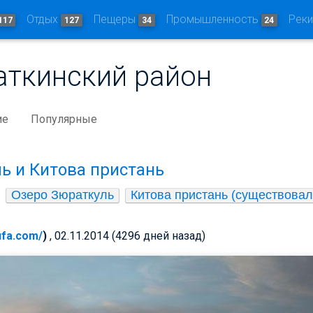
Отдых
Пещеры
Промышленность
Рек
117
127
34
24
аткинский район
ие
Популярные
ь и Китова пристань
Озеро Зюраткуль
Китова пристань (существовала
-ufa.com/
)
, 02.11.2014 (4296 дней назад)