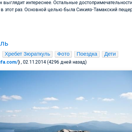
 он выглядит интереснее. Остальные достопримечательнос
в этот раз. Основной целью была Сикияз-Тамакский пеще
уль
Хребет Зюраткуль
Фото
Поездка
Дети
-ufa.com/
)
, 02.11.2014 (4296 дней назад)