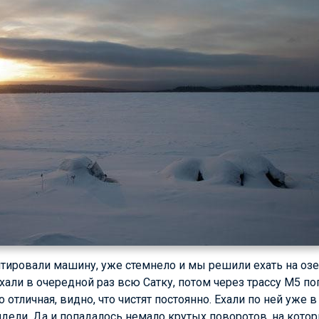
нтировали машину, уже стемнело и мы решили ехать на оз
али в очередной раз всю Сатку, потом через трассу М5 поп
 отличная, видно, что чистят постоянно. Ехали по ней уже 
видели. Да и попадалось немало крутых поворотов, на кото