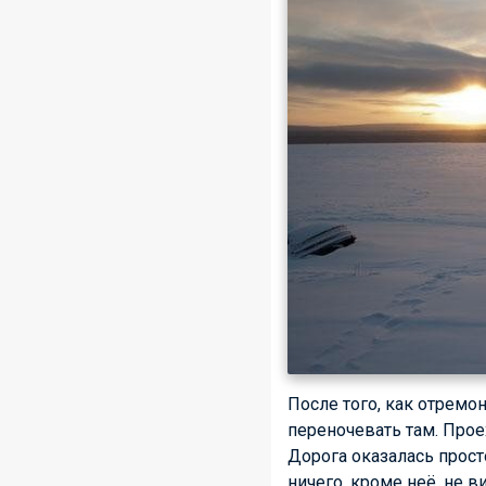
После того, как отремо
переночевать там. Проех
Дорога оказалась просто
ничего, кроме неё, не 