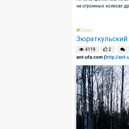
на огромных колесах др
Отчет
Зюраткульский 
4119
2
ant-ufa.com (
http://ant