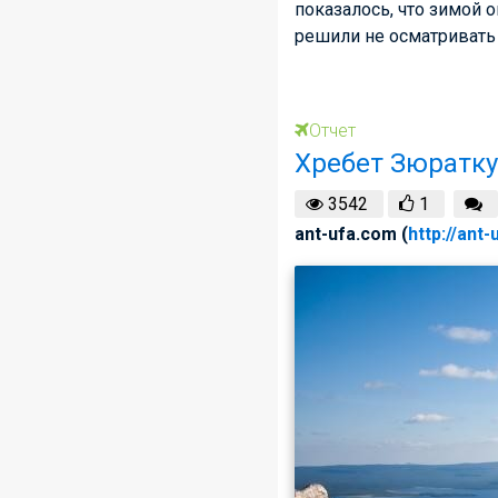
показалось, что зимой
решили не осматривать 
Отчет
Хребет Зюратк
3542
1
ant-ufa.com (
http://ant