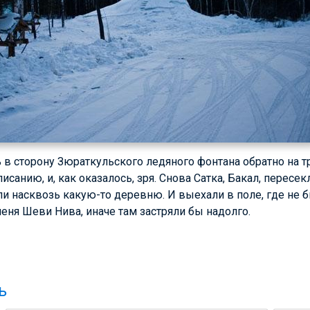
в сторону Зюраткульского ледяного фонтана обратно на тр
писанию, и, как оказалось, зря. Снова Сатка, Бакал, пересек
али насквозь какую-то деревню. И выехали в поле, где не 
меня Шеви Нива, иначе там застряли бы надолго.
ь