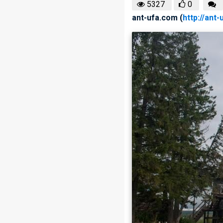
5327
0
ant-ufa.com (
http://ant