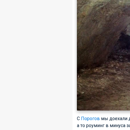
С
Порогов
мы доехали д
а то роуминг в минуса 