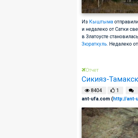
Из
Кыштыма
отправилис
и недалеко от Сатки св
в Златоусте становилас
Зюраткуль
. Недалеко о
Отчет
Сикияз-Тамакс
8404
1
ant-ufa.com (
http://ant