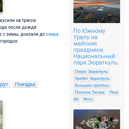
кусили на трассе
года после дождя
По Южному
е с зимы, доехали до
озера
Уралу на
городок.
майские
праздники.
Национальный
парк Зюраткуль.
Озеро Зюраткуль
Хребет Зюраткуль
рут
Поездка
Большие притёсы
Поселок Тюлюк
Река 
Ай
Фото