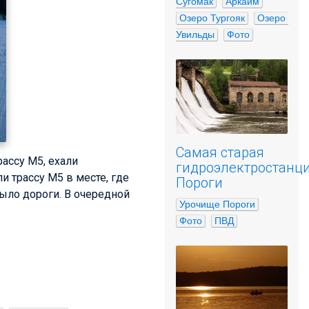
Сугомак
Аркаим
Озеро Тургояк
Озеро 
Увильды
Фото
Самая старая
ассу М5, ехали
гидроэлектростанц
ли трассу М5 в месте, где
Пороги
было дороги. В очередной
Урочище Пороги
Фото
ПВД