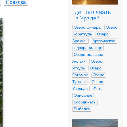
Поездка
Где поплавать
на Урале?
Озеро Синара
Озеро 
Зюраткуль
Озеро 
Аракуль
Аргазинское 
водохранилище
Озеро Большие 
Аллаки
Озеро 
Иткуль
Озеро 
Сугомак
Озеро 
Тургояк
Озеро 
Увильды
Фото
Описание
Координаты
Рыбалка