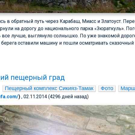
ь в обратный путь через Карабаш, Миасс и Златоуст. Пере
ернули на дорогу до национального парка «Зюраткуль». По
ь все лучше, выглянуло солнышко. По уже знакомой дорог
т берега оставили машину и пошли осматривать сказочный 
кий пещерный град
Пещерный комплекс Сикияз-Тамак
Фото
Марш
-ufa.com/
)
, 02.11.2014 (4296 дней назад)