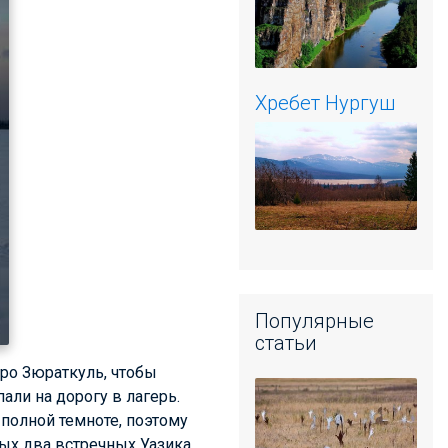
Хребет Нургуш
Популярные
статьи
еро Зюраткуль, чтобы
али на дорогу в лагерь.
в полной темноте, поэтому
рых два встречных Уазика