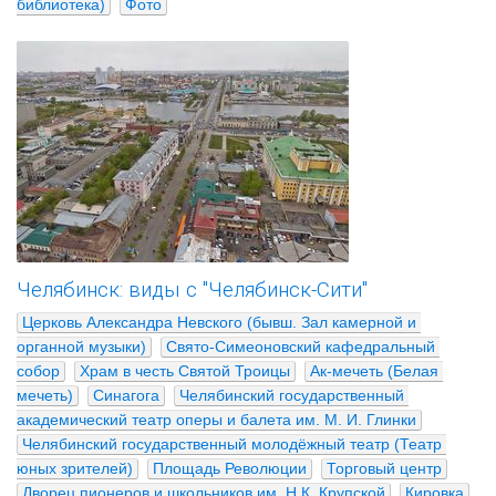
библиотека)
Фото
Челябинск: виды с "Челябинск-Сити"
Церковь Александра Невского (бывш. Зал камерной и 
органной музыки)
Свято-Симеоновский кафедральный 
собор
Храм в честь Святой Троицы
Ак-мечеть (Белая 
мечеть)
Синагога
Челябинский государственный 
академический театр оперы и балета им. М. И. Глинки
Челябинский государственный молодёжный театр (Театр 
юных зрителей)
Площадь Революции
Торговый центр
Дворец пионеров и школьников им. Н.К. Крупской
Кировка