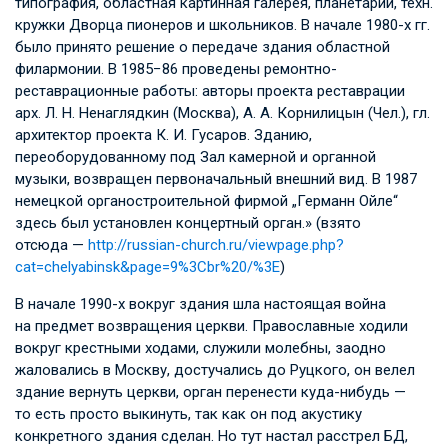
типография, областная картинная галерея, планетарий, техн.
кружки Дворца пионеров и школьников. В начале 1980-х гг.
было принято решение о передаче здания областной
филармонии. В 1985−86 проведены ремонтно-
реставрационные работы: авторы проекта реставрации
арх.
Л. Н. Ненаглядкин
(Москва),
А. А. Корнилицын
(Чел.), гл.
архитектор проекта
К. И. Гусаров
. Зданию,
переоборудованному под Зал камерной и органной
музыки, возвращен первоначальный внешний вид. В 1987
немецкой органостроительной фирмой „Германн Ойле“
здесь был установлен концертный орган.» (взято
отсюда —
http://russian-church.ru/viewpage.php?
cat=chelyabinsk&page=9%3Cbr%20/%3E
)
В начале 1990-х вокруг здания шла настоящая война
на предмет возвращения церкви. Православные ходили
вокруг крестными ходами, служили молебны, заодно
жаловались в Москву, достучались до Руцкого, он велел
здание вернуть церкви, орган перенести куда-нибудь —
то есть просто выкинуть, так как он под акустику
конкретного здания сделан. Но тут настал расстрел БД,