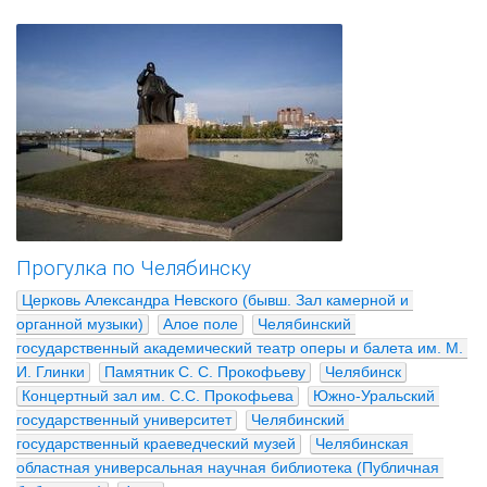
Прогулка по Челябинску
Церковь Александра Невского (бывш. Зал камерной и 
органной музыки)
Алое поле
Челябинский 
государственный академический театр оперы и балета им. М. 
И. Глинки
Памятник С. С. Прокофьеву
Челябинск
Концертный зал им. С.С. Прокофьева
Южно-Уральский 
государственный университет
Челябинский 
государственный краеведческий музей
Челябинская 
областная универсальная научная библиотека (Публичная 