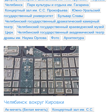
Челябинск
Парк культуры и отдыха им. Гагарина
Концертный зал им. С.С. Прокофьева
Южно-Уральский 
государственный университет
Бульвар Славы
Челябинский государственный драматический камерный 
театр
Челябинский государственный краеведческий музей
Цирк
Челябинский государственный академический театр 
драмы им. Наума Орлова
Фото
Архитектура
Челябинск: вокруг Кировки
Ак-мечеть (Белая мечеть)
Концертный зал им. С.С. 