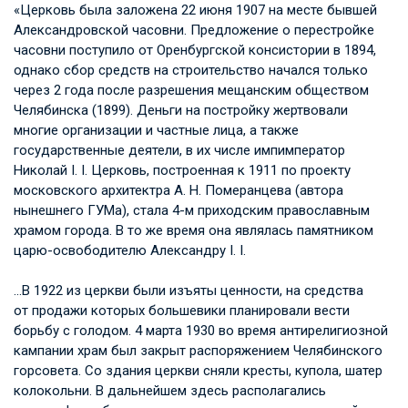
«Церковь была заложена 22 июня 1907 на месте бывшей
Александровской часовни. Предложение о перестройке
часовни поступило от Оренбургской консистории в 1894,
однако сбор средств на строительство начался только
через 2 года после разрешения мещанским обществом
Челябинска (1899). Деньги на постройку жертвовали
многие организации и частные лица, а также
государственные деятели, в их числе импимператор
Николай I. I. Церковь
, построенная к 1911 по проекту
московского архитектра
А. Н. Померанцева
(автора
нынешнего ГУМа), стала 4-м приходским православным
храмом города. В то же время она являлась памятником
царю-освободителю
Александру I. I.
…В 1922 из церкви были изъяты ценности, на средства
от продажи которых большевики планировали вести
борьбу с голодом. 4 марта 1930 во время антирелигиозной
кампании храм был закрыт распоряжением Челябинского
горсовета. Со здания церкви сняли кресты, купола, шатер
колокольни. В дальнейшем здесь располагались