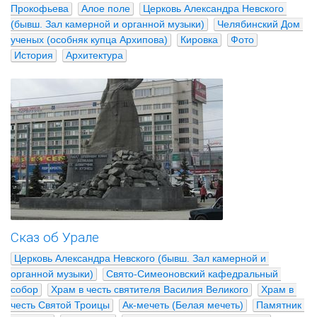
Прокофьева
Алое поле
Церковь Александра Невского 
(бывш. Зал камерной и органной музыки)
Челябинский Дом 
ученых (особняк купца Архипова)
Кировка
Фото
История
Архитектура
Сказ об Урале
Церковь Александра Невского (бывш. Зал камерной и 
органной музыки)
Свято-Симеоновский кафедральный 
собор
Храм в честь святителя Василия Великого
Храм в 
честь Святой Троицы
Ак-мечеть (Белая мечеть)
Памятник 