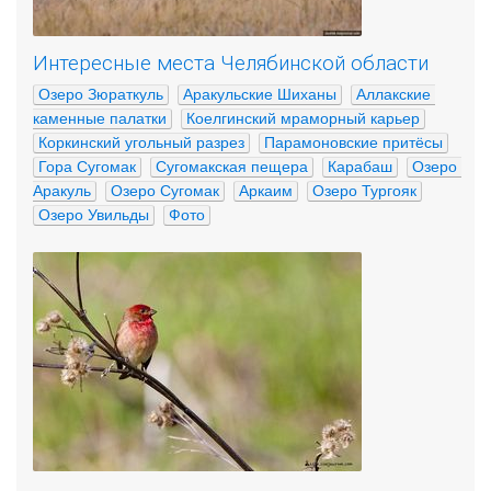
Интересные места Челябинской области
Озеро Зюраткуль
Аракульские Шиханы
Аллакские 
каменные палатки
Коелгинский мраморный карьер
Коркинский угольный разрез
Парамоновские притёсы
Гора Сугомак
Сугомакская пещера
Карабаш
Озеро 
Аракуль
Озеро Сугомак
Аркаим
Озеро Тургояк
Озеро Увильды
Фото