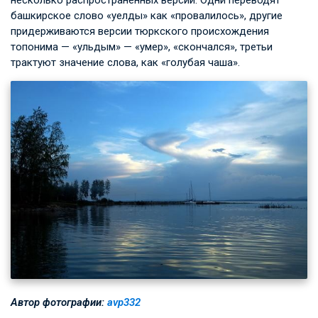
несколько распространенных версий. Одни переводят
башкирское слово «уелды» как «провалилось», другие
придерживаются версии тюркского происхождения
топонима — «ульдым» — «умер», «скончался», третьи
трактуют значение слова, как «голубая чаша».
Автор фотографии:
avp332