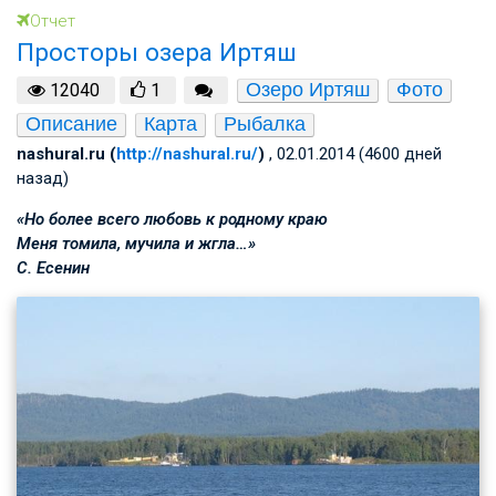
Отчет
Просторы озера Иртяш
Озеро Иртяш
Фото
12040
1
Описание
Карта
Рыбалка
nashural.ru (
http://nashural.ru/
)
, 02.01.2014 (4600 дней
назад)
«Но более всего любовь к родному краю
Меня томила, мучила и жгла…»
С. Есенин