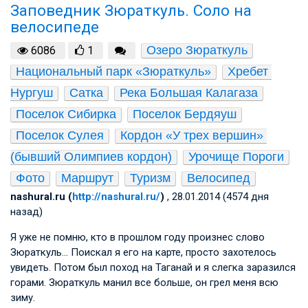
Заповедник Зюраткуль. Соло на
велосипеде
Озеро Зюраткуль
6086
1
Национальный парк «Зюраткуль»
Хребет 
Нургуш
Сатка
Река Большая Калагаза
Поселок Сибирка
Поселок Бердяуш
Поселок Сулея
Кордон «У трех вершин» 
(бывший Олимпиев кордон)
Урочище Пороги
Фото
Маршрут
Туризм
Велосипед
nashural.ru (
http://nashural.ru/
)
, 28.01.2014 (4574 дня
назад)
Я уже не помню, кто в прошлом году произнес слово
Зюраткуль… Поискал я его на карте, просто захотелось
увидеть. Потом был поход на Таганай и я слегка заразился
горами. Зюраткуль манил все больше, он грел меня всю
зиму.