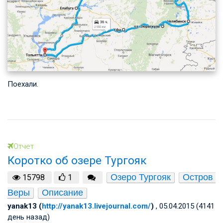
Поехали.
Отчет
Коротко об озере Тургояк
Озеро Тургояк
Остров 
15798
1
Веры
Описание
yanak13 (
http://yanak13.livejournal.com/
)
, 05.04.2015 (4141
день назад)