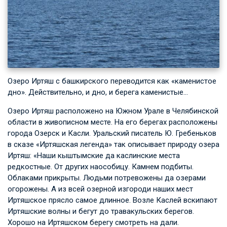
Озеро Иртяш с башкирского переводится как «каменистое
дно». Действительно, и дно, и берега каменистые…
Озеро Иртяш расположено на Южном Урале в Челябинской
области в живописном месте. На его берегах расположены
города Озерск и Касли. Уральский писатель Ю. Гребеньков
в сказе «Иртяшская легенда» так описывает природу озера
Иртяш: «Наши кыштымские да каслинские места
редкостные. От других наособицу. Камнем подбиты.
Облаками прикрыты. Людьми потревожены да озерами
огорожены. А из всей озерной изгороди наших мест
Иртяшское прясло самое длинное. Возле Каслей вскипают
Иртяшские волны и бегут до травакульских берегов.
Хорошо на Иртяшском берегу смотреть на дали.