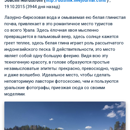
Joacim Nordstrom (
http://dushlik.livejournal.com/
)
,
19.10.2015 (3944 дня назад)
Лазурно-бирюзовая вода и омываемая ею белая глинистая
почва, привлекает в это романтичное место туристов
со всего Урала. Здесь ёлочная хвоя мысленно
превращается в пальмовый веер, здесь солнце кажется
греет теплее, здесь белая глина играет роль рассыпчатого
индонезийского песка. В действительности, это место
являет собой одну большую феерию. Видя всю эту
техногенную красоту, в голове образуются простые
незамысловатые эпитеты: прекрасно, превосходно, чудно
и даже волшебно. Идеальное место, чтобы сделать
неповторимую лавстори фотосессию, чем и пользуются
уральские фотографы, приезжая сюда со своими
моделями.