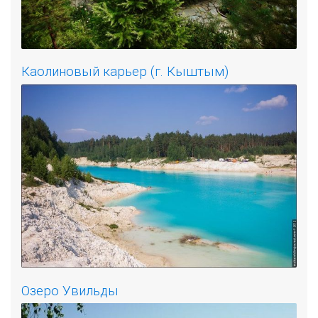
Каолиновый карьер (г. Кыштым)
Озеро Увильды