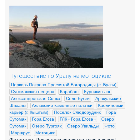
Путешествие по Уралу на мотоцикле
Церковь Покрова Пресвятой Богородицы (с. Булзи)
Сугомакская пещера
Карабаш
Курочкин лог
Александровская Сопка
Село Булзи
Аракульские 
Шиханы
Аллакские каменные палатки
Каолиновый 
карьер (г. Кыштым)
Поселок Слюдорудник
Гора 
Сугомак
Гора Егоза
ГЛК «Гора Егоза»
Озеро 
Сугомак
Озеро Тургояк
Озеро Увильды
Фото
Маршрут
Мотоцикл
Фотоотчет. Две недели среди гор, озер и лесов!