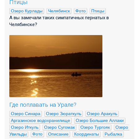
Птицы
Озеро Курлады
Челябинск
Фото
Птицы
А вы замечали таких симпатичных пернатых в
Челябинске?
Где поплавать на Урале?
Озеро Синара
Озеро Зюраткуль
Озеро Аракуль
Аргазинское водохранилище
Озеро Большие Аллаки
Озеро Иткуль
Озеро Сугомак
Озеро Тургояк
Озеро 
Увильды
Фото
Описание
Координаты
Рыбалка