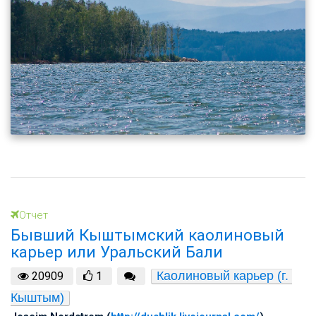
Отчет
Бывший Кыштымский каолиновый
карьер или Уральский Бали
Каолиновый карьер (г. 
20909
1
Кыштым)