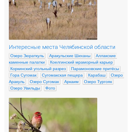
Интересные места Челябинской области
Озеро Зюраткуль
Аракульские Шиханы
Аллакские 
каменные палатки
Коелгинский мраморный карьер
Коркинский угольный разрез
Парамоновские притёсы
Гора Сугомак
Сугомакская пещера
Карабаш
Озеро 
Аракуль
Озеро Сугомак
Аркаим
Озеро Тургояк
Озеро Увильды
Фото