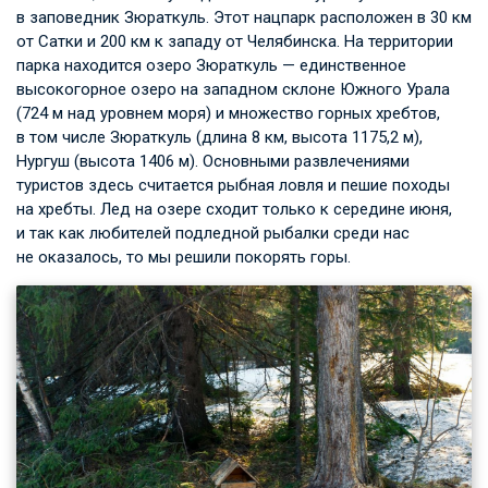
в заповедник Зюраткуль. Этот нацпарк расположен в 30 км
от Сатки и 200 км к западу от Челябинска. На территории
парка находится озеро Зюраткуль — единственное
высокогорное озеро на западном склоне Южного Урала
(724 м над уровнем моря) и множество горных хребтов,
в том числе Зюраткуль (длина 8 км, высота 1175,2 м),
Нургуш (высота 1406 м). Основными развлечениями
туристов здесь считается рыбная ловля и пешие походы
на хребты. Лед на озере сходит только к середине июня,
и так как любителей подледной рыбалки среди нас
не оказалось, то мы решили покорять горы.