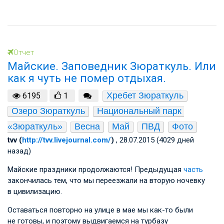
Отчет
Майские. Заповедник Зюраткуль. Или
как я чуть не помер отдыхая.
Хребет Зюраткуль
6195
1
Озеро Зюраткуль
Национальный парк 
«Зюраткуль»
Весна
Май
ПВД
Фото
tvv (
http://tvv.livejournal.com/
)
, 28.07.2015 (4029 дней
назад)
Майские праздники продолжаются! Предыдущая
часть
закончилась тем, что мы переезжали на вторую ночевку
в цивилизацию.
Оставаться повторно на улице в мае мы как-то были
не готовы, и поэтому выдвигаемся на турбазу