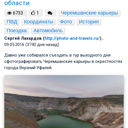
области
Черемшанские карьеры
6733
1
ПВД
Координаты
Фото
История
Поездка
Автомобиль
Сергей Лахардов (
http://photo-and-travels.ru/
)
,
09.05.2016 (3743 дня назад)
Давно уже собирался съездить в тур выходного дня
сфотографировать Черемшанские карьеры в окрестностях
города Верхний Уфалей.