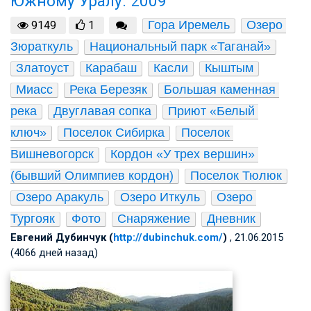
Южному Уралу. 2009
Гора Иремель
Озеро 
9149
1
Зюраткуль
Национальный парк «Таганай»
Златоуст
Карабаш
Касли
Кыштым
Миасс
Река Березяк
Большая каменная 
река
Двуглавая сопка
Приют «Белый 
ключ»
Поселок Сибирка
Поселок 
Вишневогорск
Кордон «У трех вершин» 
(бывший Олимпиев кордон)
Поселок Тюлюк
Озеро Аракуль
Озеро Иткуль
Озеро 
Тургояк
Фото
Снаряжение
Дневник
Евгений Дубинчук (
http://dubinchuk.com/
)
, 21.06.2015
(4066 дней назад)