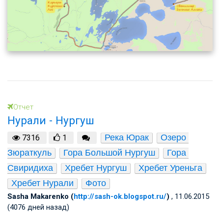
Отчет
Нурали - Нургуш
Река Юрак
Озеро 
7316
1
Зюраткуль
Гора Большой Нургуш
Гора 
Свиридиха
Хребет Нургуш
Хребет Уреньга
Хребет Нурали
Фото
Sasha Makarenko (
http://sash-ok.blogspot.ru/
)
, 11.06.2015
(4076 дней назад)