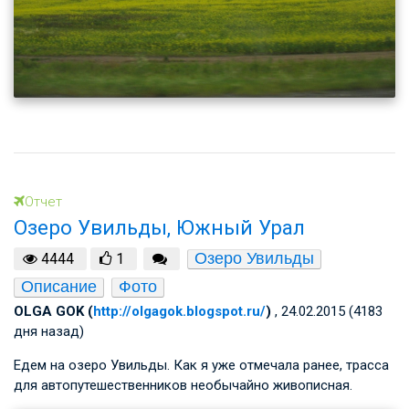
Отчет
Озеро Увильды, Южный Урал
Озеро Увильды
4444
1
Описание
Фото
OLGA GOK (
http://olgagok.blogspot.ru/
)
, 24.02.2015 (4183
дня назад)
Едем на озеро Увильды. Как я уже отмечала ранее, трасса
для автопутешественников необычайно живописная.