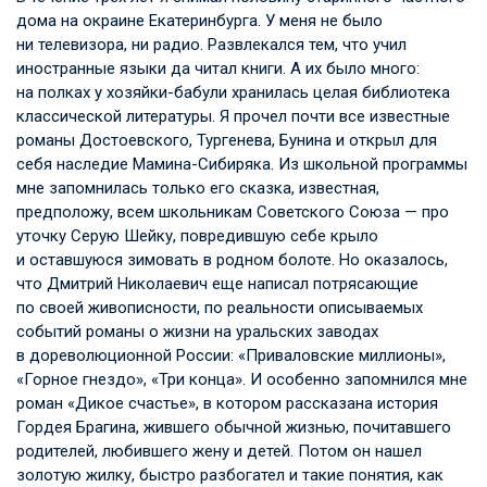
дома на окраине Екатеринбурга. У меня не было
ни телевизора, ни радио. Развлекался тем, что учил
иностранные языки да читал книги. А их было много:
на полках у хозяйки-бабули хранилась целая библиотека
классической литературы. Я прочел почти все известные
романы Достоевского, Тургенева, Бунина и открыл для
себя наследие Мамина-Сибиряка. Из школьной программы
мне запомнилась только его сказка, известная,
предположу, всем школьникам Советского Союза — про
уточку Серую Шейку, повредившую себе крыло
и оставшуюся зимовать в родном болоте. Но оказалось,
что Дмитрий Николаевич еще написал потрясающие
по своей живописности, по реальности описываемых
событий романы о жизни на уральских заводах
в дореволюционной России: «Приваловские миллионы»,
«Горное гнездо», «Три конца». И особенно запомнился мне
роман «Дикое счастье», в котором рассказана история
Гордея Брагина, жившего обычной жизнью, почитавшего
родителей, любившего жену и детей. Потом он нашел
золотую жилку, быстро разбогател и такие понятия, как