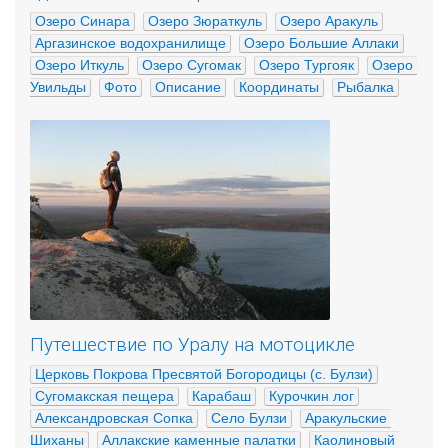
Озеро Синара
Озеро Зюраткуль
Озеро Аракуль
Аргазинское водохранилище
Озеро Большие Аллаки
Озеро Иткуль
Озеро Сугомак
Озеро Тургояк
Озеро 
Увильды
Фото
Описание
Координаты
Рыбалка
Путешествие по Уралу на мотоцикле
Церковь Покрова Пресвятой Богородицы (с. Булзи)
Сугомакская пещера
Карабаш
Курочкин лог
Александровская Сопка
Село Булзи
Аракульские 
Шиханы
Аллакские каменные палатки
Каолиновый 