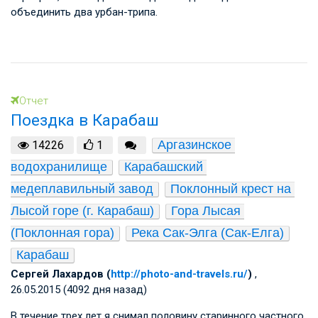
объединить два урбан-трипа.
Отчет
Поездка в Карабаш
Аргазинское 
14226
1
водохранилище
Карабашский 
медеплавильный завод
Поклонный крест на 
Лысой горе (г. Карабаш)
Гора Лысая 
(Поклонная гора)
Река Сак-Элга (Сак-Елга)
Карабаш
Сергей Лахардов (
http://photo-and-travels.ru/
)
,
26.05.2015 (4092 дня назад)
В течение трех лет я снимал половину старинного частного