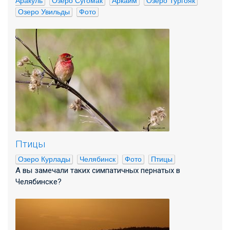
Аракуль
Озеро Сугомак
Аркаим
Озеро Тургояк
Озеро Увильды
Фото
Птицы
Озеро Курлады
Челябинск
Фото
Птицы
А вы замечали таких симпатичных пернатых в
Челябинске?