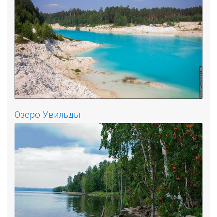
Озеро Увильды