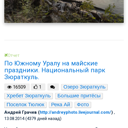
Отчет
По Южному Уралу на майские
праздники. Национальный парк
Зюраткуль.
Озеро Зюраткуль
16509
1
Хребет Зюраткуль
Большие притёсы
Поселок Тюлюк
Река Ай
Фото
Андрей Грачев (
http://andreyphoto.livejournal.com/
)
,
13.08.2014 (4379 дней назад)