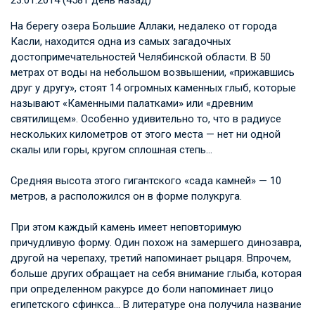
23.01.2014 (4581 день назад)
На берегу озера Большие Аллаки, недалеко от города
Касли, находится одна из самых загадочных
достопримечательностей Челябинской области. В 50
метрах от воды на небольшом возвышении, «прижавшись
друг у другу», стоят 14 огромных каменных глыб, которые
называют «Каменными палатками» или «древним
святилищем». Особенно удивительно то, что в радиусе
нескольких километров от этого места — нет ни одной
скалы или горы, кругом сплошная степь…
Средняя высота этого гигантского «сада камней» — 10
метров, а расположился он в форме полукруга.
При этом каждый камень имеет неповторимую
причудливую форму. Один похож на замершего динозавра,
другой на черепаху, третий напоминает рыцаря. Впрочем,
больше других обращает на себя внимание глыба, которая
при определенном ракурсе до боли напоминает лицо
египетского сфинкса… В литературе она получила название