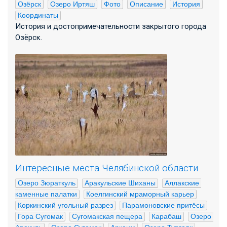
Озёрск
Озеро Иртяш
Фото
Описание
История
Координаты
История и достопримечательности закрытого города
Озёрск.
Интересные места Челябинской области
Озеро Зюраткуль
Аракульские Шиханы
Аллакские 
каменные палатки
Коелгинский мраморный карьер
Коркинский угольный разрез
Парамоновские притёсы
Гора Сугомак
Сугомакская пещера
Карабаш
Озеро 