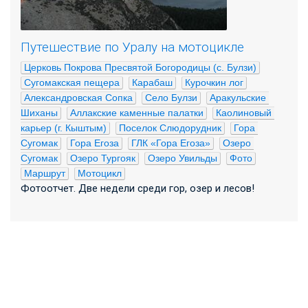
Путешествие по Уралу на мотоцикле
Церковь Покрова Пресвятой Богородицы (с. Булзи)
Сугомакская пещера
Карабаш
Курочкин лог
Александровская Сопка
Село Булзи
Аракульские 
Шиханы
Аллакские каменные палатки
Каолиновый 
карьер (г. Кыштым)
Поселок Слюдорудник
Гора 
Сугомак
Гора Егоза
ГЛК «Гора Егоза»
Озеро 
Сугомак
Озеро Тургояк
Озеро Увильды
Фото
Маршрут
Мотоцикл
Фотоотчет. Две недели среди гор, озер и лесов!