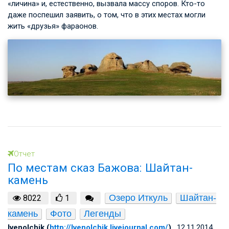
«личина» и, естественно, вызвала массу споров. Кто-то
даже поспешил заявить, о том, что в этих местах могли
жить «друзья» фараонов.
Отчет
По местам сказ Бажова: Шайтан-
камень
Озеро Иткуль
Шайтан-
8022
1
камень
Фото
Легенды
lvenolchik (
http://lvenolchik.livejournal.com/
)
, 12.11.2014