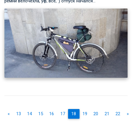
ремни велочехла, уф, всё, :) отпуск начался…
«
13
14
15
16
17
18
19
20
21
22
»