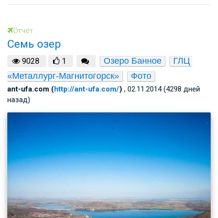
Отчет
Семь озер
Озеро Банное
ГЛЦ 
9028
1
«Металлург-Магнитогорск»
Фото
ant-ufa.com (
http://ant-ufa.com/
)
, 02.11.2014 (4298 дней
назад)