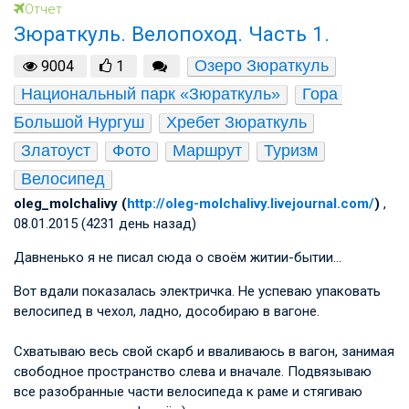
Отчет
Зюраткуль. Велопоход. Часть 1.
Озеро Зюраткуль
9004
1
Национальный парк «Зюраткуль»
Гора 
Большой Нургуш
Хребет Зюраткуль
Златоуст
Фото
Маршрут
Туризм
Велосипед
oleg_molchalivy (
http://oleg-molchalivy.livejournal.com/
)
,
08.01.2015 (4231 день назад)
Давненько я не писал сюда о своём житии-бытии…
Вот вдали показалась электричка. Не успеваю упаковать
велосипед в чехол, ладно, дособираю в вагоне.
Схватываю весь свой скарб и вваливаюсь в вагон, занимая
свободное пространство слева и вначале. Подвязываю
все разобранные части велосипеда к раме и стягиваю