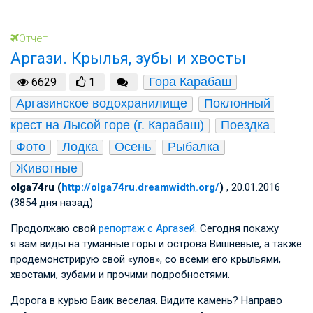
Отчет
Аргази. Крылья, зубы и хвосты
Гора Карабаш
6629
1
Аргазинское водохранилище
Поклонный 
крест на Лысой горе (г. Карабаш)
Поездка
Фото
Лодка
Осень
Рыбалка
Животные
olga74ru (
http://olga74ru.dreamwidth.org/
)
, 20.01.2016
(3854 дня назад)
Продолжаю свой
репортаж с Аргазей
. Сегодня покажу
я вам виды на туманные горы и острова Вишневые, а также
продемонстрирую свой «улов», со всеми его крыльями,
хвостами, зубами и прочими подробностями.
Дорога в курью Баик веселая. Видите камень? Направо