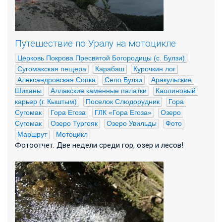
Путешествие по Уралу на мотоцикле
Церковь Покрова Пресвятой Богородицы (с. Булзи)
Сугомакская пещера
Карабаш
Курочкин лог
Александровская Сопка
Село Булзи
Аракульские 
Шиханы
Аллакские каменные палатки
Каолиновый 
карьер (г. Кыштым)
Поселок Слюдорудник
Гора 
Сугомак
Гора Егоза
ГЛК «Гора Егоза»
Озеро 
Сугомак
Озеро Тургояк
Озеро Увильды
Фото
Маршрут
Мотоцикл
Фотоотчет. Две недели среди гор, озер и лесов!