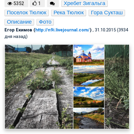
Хребет Зигальга
5352
1
Поселок Тюлюк
Река Тюлюк
Гора Сукташ
Описание
Фото
Егор Екимов (
http://n9i.livejournal.com/
)
, 31.10.2015 (3934
дня назад)