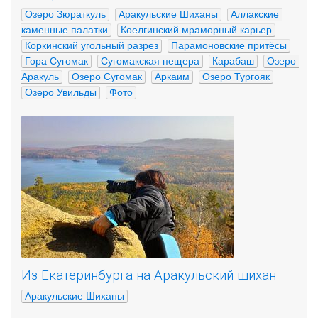
Озеро Зюраткуль
Аракульские Шиханы
Аллакские 
каменные палатки
Коелгинский мраморный карьер
Коркинский угольный разрез
Парамоновские притёсы
Гора Сугомак
Сугомакская пещера
Карабаш
Озеро 
Аракуль
Озеро Сугомак
Аркаим
Озеро Тургояк
Озеро Увильды
Фото
Из Екатеринбурга на Аракульский шихан
Аракульские Шиханы