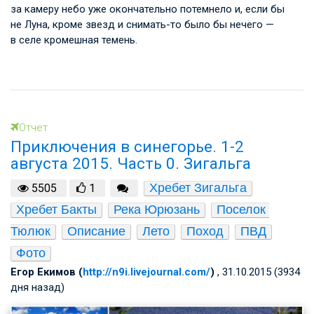
за камеру небо уже окончательно потемнело и, если бы
не Луна, кроме звезд и снимать-то было бы нечего —
в селе кромешная темень.
Отчет
Приключения в синегорье. 1-2
августа 2015. Часть 0. Зигальга
Хребет Зигальга
5505
1
Хребет Бакты
Река Юрюзань
Поселок 
Тюлюк
Описание
Лето
Поход
ПВД
Фото
Егор Екимов (
http://n9i.livejournal.com/
)
, 31.10.2015 (3934
дня назад)