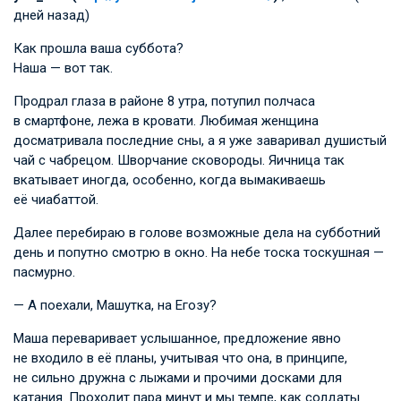
дней назад)
Как прошла ваша суббота?
Наша — вот так.
Продрал глаза в районе 8 утра, потупил полчаса
в смартфоне, лежа в кровати. Любимая женщина
досматривала последние сны, а я уже заваривал душистый
чай с чабрецом. Шворчание сковороды. Яичница так
вкатывает иногда, особенно, когда вымакиваешь
её чиабаттой.
Далее перебираю в голове возможные дела на субботний
день и попутно смотрю в окно. На небе тоска тоскушная —
пасмурно.
— А поехали, Машутка, на Егозу?
Маша переваривает услышанное, предложение явно
не входило в её планы, учитывая что она, в принципе,
не сильно дружна с лыжами и прочими досками для
катания. Проходит пара минут и мы темпе, как солдаты