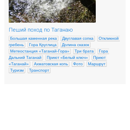
Пеший поход по Таганаю
Большая каменная река
Двуглавая сопка
Откликной 
гребень
Гора Круглица
Долина сказок
Метеостанция «Таганай-Гора»
Три брата
Гора 
Дальний Таганай
Приют «Белый ключ»
Приют 
«Таганай»
Ахматовская копь
Фото
Маршрут
Туризм
Транспорт