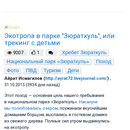
Отчет
Экотропа в парке "Зюраткуль", или
трекинг с детьми
Хребет Зюраткуль
9007
1
Национальный парк «Зюраткуль»
Поход
Фото
ПВД
Туризм
Дети
Айрат Исмагилов (
http://ayrat72.livejournal.com/
)
,
31.10.2015 (3934 дня назад)
Этот поход — основная цель нашего пребывания
в национальном парке «Зюраткуль».
Накануне
мы полюбовались озером
, поужинали вкуснейшим
домашним борщом, выспались в гостевом домике
из свежего дерева. Полные сил утром выдвинулись
на экотропу.