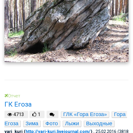
Отчет
ГК Егоза
ГЛК «Гора Егоза»
Гора 
4713
1
Егоза
Зима
Фото
Лыжи
Выходные
yari_kuri (
http://yari-kuri.livejournal.com/
)
, 25.02.2016 (3818