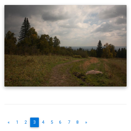
«
1
2
3
4
5
6
7
8
»