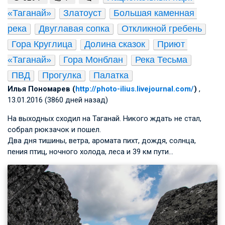
«Таганай»
Златоуст
Большая каменная 
река
Двуглавая сопка
Откликной гребень
Гора Круглица
Долина сказок
Приют 
«Таганай»
Гора Монблан
Река Тесьма
ПВД
Прогулка
Палатка
Илья Пономарев (
http://photo-ilius.livejournal.com/
)
,
13.01.2016 (3860 дней назад)
На выходных сходил на Таганай. Никого ждать не стал,
собрал рюкзачок и пошел.
Два дня тишины, ветра, аромата пихт, дождя, солнца,
пения птиц, ночного холода, леса и 39 км пути…