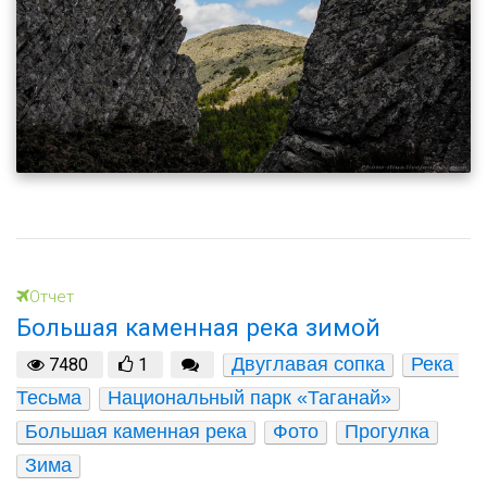
Отчет
Большая каменная река зимой
Двуглавая сопка
Река 
7480
1
Тесьма
Национальный парк «Таганай»
Большая каменная река
Фото
Прогулка
Зима