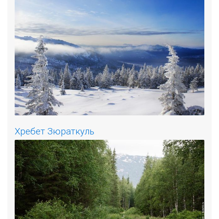
Хребет Зюраткуль