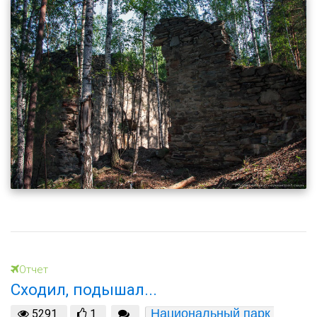
Отчет
Сходил, подышал...
Национальный парк 
5291
1