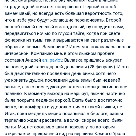
не рассматриваю, поскольку желания тащить лишние
кг ради одной ночи нет совершенно. Первый способ
заманчивый, но всегда есть большая вероятность того,
что в избе уже будут желающие переночевать. Второй
способ самый веселый и загадочный, ну посудите сами,
передвигаться ночью по глухой тайге, когда при свете
фонарика из тьмы так и вырываются на свет различные
образы и формы. Заманчиво? Идея мне показалась вполне
интересной. Компанию мне, в этом лыжном пробеге
составил Андрей
an_pavlov
. Вылазка пришлась аккурат
на последний календарный день зимы (28 февраля). И это
был действительно последний день зимы, хотя чего
уж кривить душой, последний день зимы был неделей
раньше, а всю последующую неделю солнце активно все
плавило. К моменту выхода на маршрут, лыжня частично
была покрыта ледяной коркой. Ехать было достаточно
легко, но комфорта и удовольствия от такой лыжни, нет.
Итак, пока медведь мирно посапывал в берлоге, зайцы
терпеливо ждали рассвета, а волки, скорее всего, были
сыты. Мы, неторопливо шли к перевалу, за которым
открывается прекрасный вид на вершины Южного Урала.