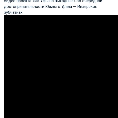
Видео проекта «Из Уфы на выходные» об очередной
достопричательности Южного Урала — Инзерских
зубчатках