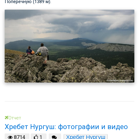
Поперечную (1389 м).
Отчет
Хребет Нургуш: фотографии и видео
Хребет Нургуш
8714
1