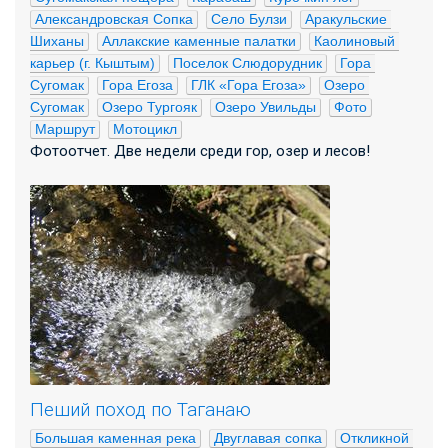
Александровская Сопка
Село Булзи
Аракульские 
Шиханы
Аллакские каменные палатки
Каолиновый 
карьер (г. Кыштым)
Поселок Слюдорудник
Гора 
Сугомак
Гора Егоза
ГЛК «Гора Егоза»
Озеро 
Сугомак
Озеро Тургояк
Озеро Увильды
Фото
Маршрут
Мотоцикл
Фотоотчет. Две недели среди гор, озер и лесов!
Пеший поход по Таганаю
Большая каменная река
Двуглавая сопка
Откликной 