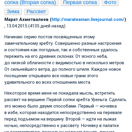
сопка (Вторая сопка)
Первая сопка
Фото
Зима
Рассвет
Марат Ахметвалеев (
http://marateaman.livejournal.com/
)
, 13.04.2015 (4135 дней назад)
Начинаю серию постов посвященных этому
замечательному хребту. Совершенно разные настроения
и состояния как погодные, так и собственные удалось
пережить на его древних склонах. От ясного неба,
до низкой облачности с видимостью в несколько метров.
От сильнейшего ветра, до полного штиля. Каждое новое
посещение открывало все новые грани этого
удивительного во всех отношениях места.
Некоторое время меня не покидала мысль, встретить
рассвет на вершине Первой сопки хребта Уреньга. Сделать
это можно было двумя способами. Первый — ночевка
в избе, которая находится непосредственно на перевале
перед подъемом на вершину. Второй — идти на лыжах
ночью, непосредственно к рассвету. Ночевку в палатке