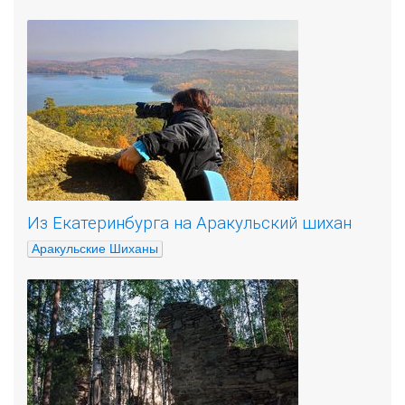
Из Екатеринбурга на Аракульский шихан
Аракульские Шиханы