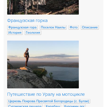
Французская горка
Французская гора
Поселок Наилы
Фото
Описание
История
Геология
Путешествие по Уралу на мотоцикле
Церковь Покрова Пресвятой Богородицы (с. Булзи)
Сугомакская пещера
Карабаш
Курочкин лог