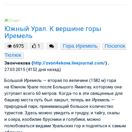
Отчет
Южный Урал. К вершине горы
Иремель
Гора Иремель
Поселок 
6975
1
Тюлюк
Звончекова (
http://zvon4ekova.livejournal.com/
)
,
27.03.2015 (4152 дня назад)
Большой Иремель — вторая по величине (1582 м) гора
на Южном Урале после Большого Ямантау, которому она
уступает всего 60 метров. Когда-то в эти священные для
башкир места путь был закрыт, теперь же Иремель —
природный парк, принимающий большое количество
туристов. Здесь можно увидеть и тундру, и тайгу, скалы
и озёра, изобилие брусники и голубики, можно
полюбоваться видами Уральских гор и подняться к самым