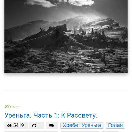
Отчет
Уреньга. Часть 1: К Рассвету.
Хребет Уреньга
Голая 
5419
1