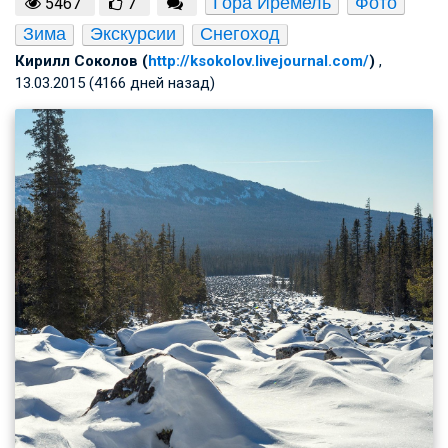
Гора Иремель
Фото
5467
7
Зима
Экскурсии
Снегоход
Кирилл Соколов (
http://ksokolov.livejournal.com/
)
,
13.03.2015 (4166 дней назад)