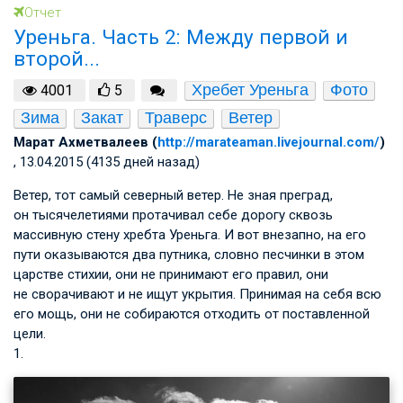
Отчет
Уреньга. Часть 2: Между первой и
второй...
Хребет Уреньга
Фото
4001
5
Зима
Закат
Траверс
Ветер
Марат Ахметвалеев (
http://marateaman.livejournal.com/
)
, 13.04.2015 (4135 дней назад)
Ветер, тот самый северный ветер. Не зная преград,
он тысячелетиями протачивал себе дорогу сквозь
массивную стену хребта Уреньга. И вот внезапно, на его
пути оказываются два путника, словно песчинки в этом
царстве стихии, они не принимают его правил, они
не сворачивают и не ищут укрытия. Принимая на себя всю
его мощь, они не собираются отходить от поставленной
цели.
1.