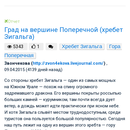
Отчет
Град на вершине Поперечной (хребет
Зигальга)
Хребет Зигальга
Гора 
5343
1
Поперечная
Звончекова (
http://zvon4ekova.livejournal.com/
)
,
09.04.2015 (4139 дней назад)
Со стороны хребет Зигальга — один из самых мощных
на Южном Урале — похож на спину огромного
задремавшего дракона. Его вершины покрыты россыпью
больших камней — курумником, там почти всегда дует
ветер, а дождь может идти практически при ясном небе.
И хотя Зигальга слывёт местом труднодоступным, среди
туристов она пользуется большой популярностью. Сегодня
наш путь лежит на одну из вершин этого хребта — гору