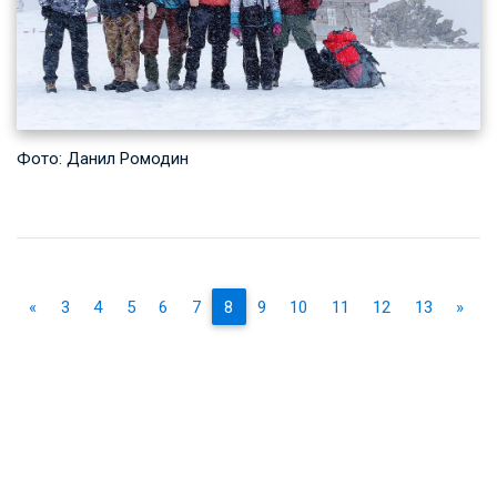
Фото: Данил Ромодин
«
3
4
5
6
7
8
9
10
11
12
13
»