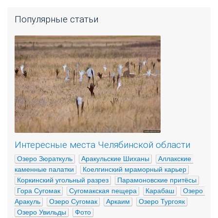
Популярные статьи
Интересные места Челябинской области
Озеро Зюраткуль
Аракульские Шиханы
Аллакские 
каменные палатки
Коелгинский мраморный карьер
Коркинский угольный разрез
Парамоновские притёсы
Гора Сугомак
Сугомакская пещера
Карабаш
Озеро 
Аракуль
Озеро Сугомак
Аркаим
Озеро Тургояк
Озеро Увильды
Фото