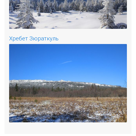
Хребет Зюраткуль