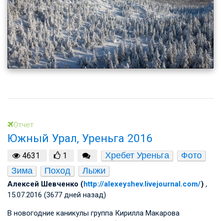
Отчет
Южный Урал, Уреньга 2016
Хребет Уреньга
Фото
4631
1
Зима
Поход
Лыжи
Алексей Шевченко (
http://alexeyshev.livejournal.com/
)
,
15.07.2016 (3677 дней назад)
В новогодние каникулы группа Кирилла Макарова