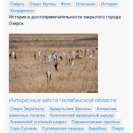
Озёрск
Озеро Иртяш
Фото
Описание
История
Координаты
История и достопримечательности закрытого города
Озёрск.
Интересные места Челябинской области
Озеро Зюраткуль
Аракульские Шиханы
Аллакские 
каменные палатки
Коелгинский мраморный карьер
Коркинский угольный разрез
Парамоновские притёсы
Гора Сугомак
Сугомакская пещера
Карабаш
Озеро 