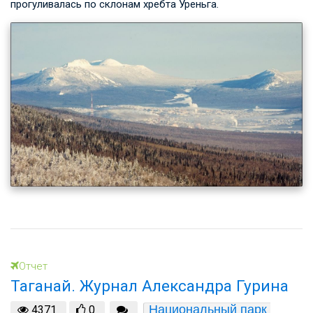
прогуливалась по склонам хребта Уреньга.
Отчет
Таганай. Журнал Александра Гурина
Национальный парк 
4371
0