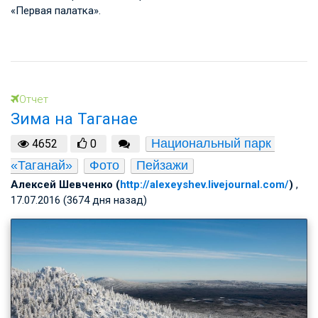
«Первая палатка».
Отчет
Зима на Таганае
Национальный парк 
4652
0
«Таганай»
Фото
Пейзажи
Алексей Шевченко (
http://alexeyshev.livejournal.com/
)
,
17.07.2016 (3674 дня назад)