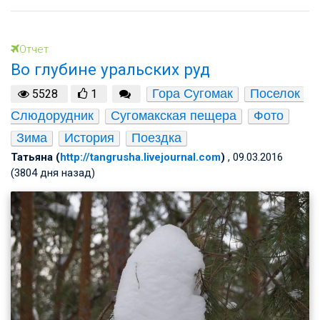
Отчет
Во глубине уральских руд
Гора Сугомак
Поселок 
5528
1
Слюдорудник
Сугомакская пещера
Фото
Зима
История
Поездка
Татьяна (
http://tangrusha.livejournal.com
)
, 09.03.2016
(3804 дня назад)