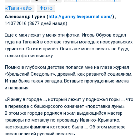
«Таганай»
Фото
Александр Гурин (
http://guriny.livejournal.com/
)
,
14.07.2016 (3677 дней назад)
Ещё с мая лежат у меня эти фотки. Игорь Обухов ездил
туда на Таганай в составе группы молодых новоуральских
туристов. Он их и привёз. Опять же много писать не буду,
только фотки выложу.
Помню в глубоком детстве попался мне на глаза журнал
«Уральский Следопыт», древний, как развитой социализм.
И там была такая загадка. Вставьте пропущенные имена
и названия.
«Я живу в городе …, который лежит у подножья горы …, что
в переводе с башкирского означает «подставка луны».
В этом же городе родился и жил выдающийся мастер
гравюры по металлу по прозвищу Иванко-Крылатко,
настоящая фамилия которого была …. Об этом мастере
писал великий русский писатель ….