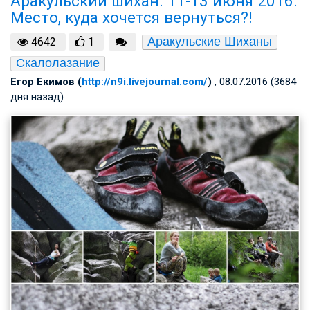
Аракульский шихан. 11-13 июня 2016.
Место, куда хочется вернуться?!
Аракульские Шиханы
4642
1
Скалолазание
Егор Екимов (
http://n9i.livejournal.com/
)
, 08.07.2016 (3684
дня назад)