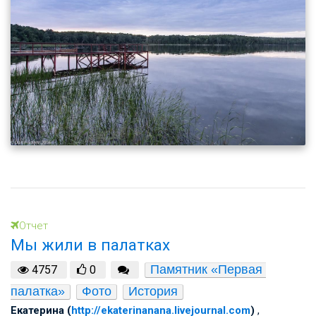
Отчет
Мы жили в палатках
Памятник «Первая 
4757
0
палатка»
Фото
История
Екатерина (
http://ekaterinanana.livejournal.com
)
,