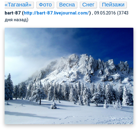
«Таганай»
Фото
Весна
Снег
Пейзажи
bart-87 (
http://bart-87.livejournal.com/
)
, 09.05.2016 (3743
дня назад)