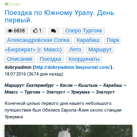
Отчет
Поездка по Южному Уралу. День
первый.
Озеро Тургояк
6838
1
Александровская Сопка
Карабаш
Парк 
«Бюрократ» (г. Миасс)
Лето
Маршрут
Описание
Поездка
Координаты
dobryiadmin (
http://dobryiadmin.livejournal.com/
)
,
18.07.2016 (3674 дня назад)
Маршрут: Екатеринбург — Касли — Кыштым — Карабаш —
Миасс — Тургояк — Златоуст — Уржумка — Златоуст
Конечной целью первого дня нашего небольшого
путешествия был Обелиск Европа-Азия около станции
Уржумка