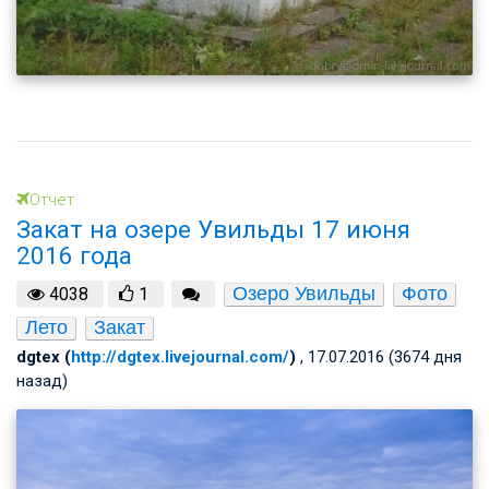
Отчет
Закат на озере Увильды 17 июня
2016 года
Озеро Увильды
Фото
4038
1
Лето
Закат
dgtex (
http://dgtex.livejournal.com/
)
, 17.07.2016 (3674 дня
назад)