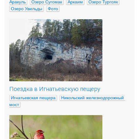
Аракуль
Озеро Сугомак
Аркаим
Озеро Тургояк
Озеро Увильды
Фото
Поездка в Игнатьевскую пещеру
Игнатьевская пещера
Никольский железнодорожный 
мост