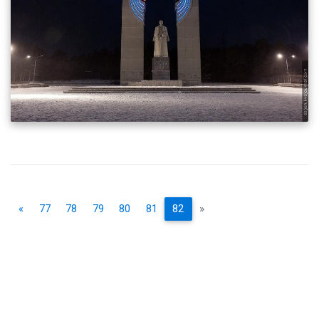
«
77
78
79
80
81
82
»