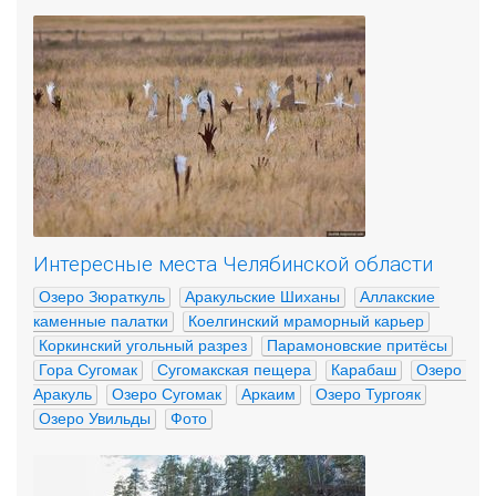
Интересные места Челябинской области
Озеро Зюраткуль
Аракульские Шиханы
Аллакские 
каменные палатки
Коелгинский мраморный карьер
Коркинский угольный разрез
Парамоновские притёсы
Гора Сугомак
Сугомакская пещера
Карабаш
Озеро 
Аракуль
Озеро Сугомак
Аркаим
Озеро Тургояк
Озеро Увильды
Фото