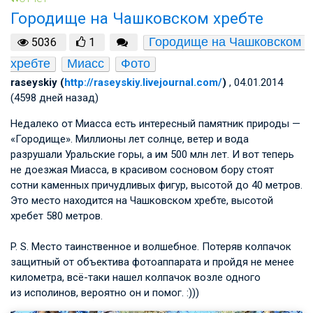
Городище на Чашковском хребте
Городище на Чашковском 
5036
1
хребте
Миасс
Фото
raseyskiy (
http://raseyskiy.livejournal.com/
)
, 04.01.2014
(4598 дней назад)
Недалеко от Миасса есть интересный памятник природы —
«Городище». Миллионы лет солнце, ветер и вода
разрушали Уральские горы, а им 500 млн лет. И вот теперь
не доезжая Миасса, в красивом сосновом бору стоят
сотни каменных причудливых фигур, высотой до 40 метров.
Это место находится на Чашковском хребте, высотой
хребет 580 метров.
P. S.
Место таинственное и волшебное. Потеряв колпачок
защитный от объектива фотоаппарата и пройдя не менее
километра, всё-таки нашел колпачок возле одного
из исполинов, вероятно он и помог. :)))