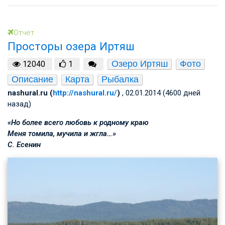
Отчет
Просторы озера Иртяш
Озеро Иртяш
Фото
12040
1
Описание
Карта
Рыбалка
nashural.ru (
http://nashural.ru/
)
, 02.01.2014 (4600 дней
назад)
«Но более всего любовь к родному краю
Меня томила, мучила и жгла…»
С. Есенин