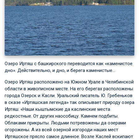
Озеро Иртяш с башкирского переводится как «каменистое
дно». Действительно, и дно, и берега каменистые…
Озеро Иртяш расположено на Южном Урале в Челябинской
области в живописном месте. На его берегах расположены
города Озерск и Касли. Уральский писатель Ю. Гребеньков
в сказе «Иртяшская легенда» так описывает природу озера
Иртяш: «Наши кыштымские да каслинские места
редкостные. От других наособицу. Камнем подбиты.
Облаками прикрыты. Людьми потревожены да озерами
огорожены. А из всей озерной изгороди наших мест
Иртяшское прясло самое длинное. Возле Каслей вскипают