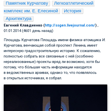
Памятник Курчатову
Легкоатлетический 
комплекс им. Е. Елесиной
История
Архитектура
Евгений Клавдиенко (
http://ssgen.livejournal.com/
)
,
01.01.2014 (4601 день назад)
Площадь Курчатова Площадь имени физика-атомщика И.
Курчатова, венчающая собой проспект Ленина, имеет
интересную градостроительную историю. К сожалению,
полностью собрать все связанные с ней (особенно
нереализованные) проекты вряд ли возможно, хотя бы
потому, что бо́льшая часть информации находится
в ведомственных архивах, однако то, что появлялось
в открытых источниках, я собрал.