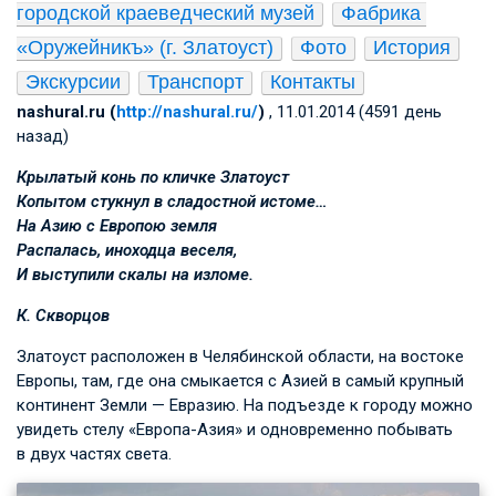
городской краеведческий музей
Фабрика 
«Оружейникъ» (г. Златоуст)
Фото
История
Экскурсии
Транспорт
Контакты
nashural.ru (
http://nashural.ru/
)
, 11.01.2014 (4591 день
назад)
Крылатый конь по кличке Златоуст
Копытом стукнул в сладостной истоме…
На Азию с Европою земля
Распалась, иноходца веселя,
И выступили скалы на изломе.
К. Скворцов
Златоуст расположен в Челябинской области, на востоке
Европы, там, где она смыкается с Азией в самый крупный
континент Земли — Евразию. На подъезде к городу можно
увидеть стелу «Европа-Азия» и одновременно побывать
в двух частях света.