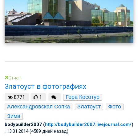
Отчет
Златоуст в фотографиях
Гора Косотур
8771
1
Александровская Сопка
Златоуст
Фото
Зима
bodybuilder2007 (
http://bodybuilder2007.livejournal.com/
)
, 13.01.2014 (4589 дней назад)