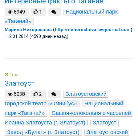
Интересные факты о Таганае
Национальный парк 
8949
1
«Таганай»
Марина Нехорошева
(
http://nehorosheva.livejournal.com
)
, 12.01.2014 (4590 дней назад)
Отчет
Златоуст
Златоустовский 
5038
2
городской театр «Омнибус»
Национальный 
парк «Таганай»
Башня-колокольня с часовней 
Иоанна Златоуста (г. Златоуст)
Златоуст
Завод «Булат» (г. Златоуст)
Златоустовский 