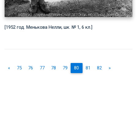
[1952 год. Менькова Нелли, шк. № 1, 6 кл.]
«
75
76
77
78
79
80
81
82
»