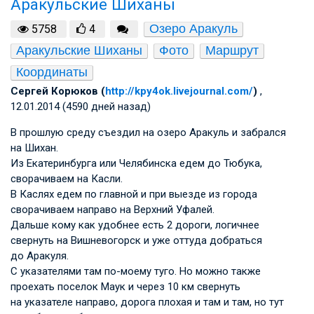
Аракульские Шиханы
Озеро Аракуль
5758
4
Аракульские Шиханы
Фото
Маршрут
Координаты
Сергей Корюков (
http://kpy4ok.livejournal.com/
)
,
12.01.2014 (4590 дней назад)
В прошлую среду съездил на озеро Аракуль и забрался
на Шихан.
Из Екатеринбурга или Челябинска едем до Тюбука,
сворачиваем на Касли.
В Каслях едем по главной и при выезде из города
сворачиваем направо на Верхний Уфалей.
Дальше кому как удобнее есть 2 дороги, логичнее
свернуть на Вишневогорск и уже оттуда добраться
до Аракуля.
С указателями там по-моему туго. Но можно также
проехать поселок Маук и через 10 км свернуть
на указателе направо, дорога плохая и там и там, но тут