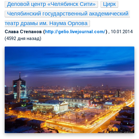
Деловой центр «Челябинск Сити»
Цирк
Челябинский государственный академический 
театр драмы им. Наума Орлова
Слава Степанов (
http://gelio.livejournal.com/
)
, 10.01.2014
(4592 дня назад)