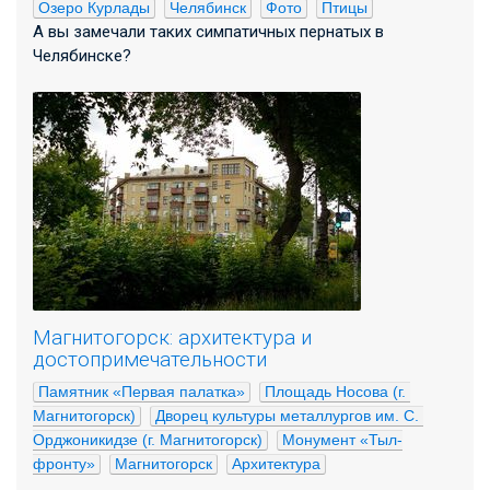
Озеро Курлады
Челябинск
Фото
Птицы
А вы замечали таких симпатичных пернатых в
Челябинске?
Магнитогорск: архитектура и
достопримечательности
Памятник «Первая палатка»
Площадь Носова (г. 
Магнитогорск)
Дворец культуры металлургов им. С. 
Орджоникидзе (г. Магнитогорск)
Монумент «Тыл-
фронту»
Магнитогорск
Архитектура