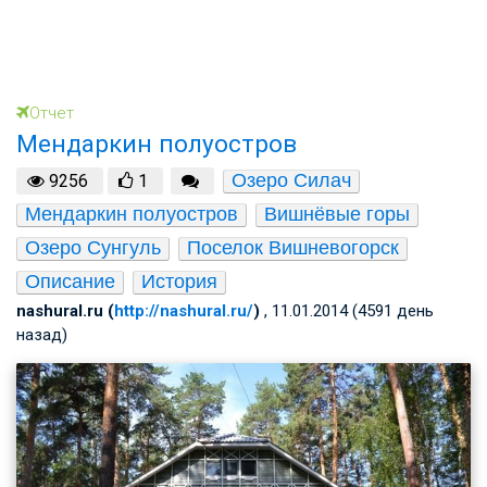
Отчет
Мендаркин полуостров
Озеро Силач
9256
1
Мендаркин полуостров
Вишнёвые горы
Озеро Сунгуль
Поселок Вишневогорск
Описание
История
nashural.ru (
http://nashural.ru/
)
, 11.01.2014 (4591 день
назад)