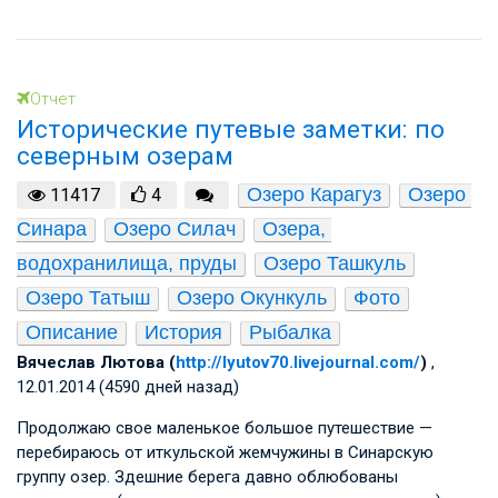
Отчет
Исторические путевые заметки: по
северным озерам
Озеро Карагуз
Озеро 
11417
4
Синара
Озеро Силач
Озера, 
водохранилища, пруды
Озеро Ташкуль
Озеро Татыш
Озеро Окункуль
Фото
Описание
История
Рыбалка
Вячеслав Лютова (
http://lyutov70.livejournal.com/
)
,
12.01.2014 (4590 дней назад)
Продолжаю свое маленькое большое путешествие —
перебираюсь от иткульской жемчужины в Синарскую
группу озер. Здешние берега давно облюбованы