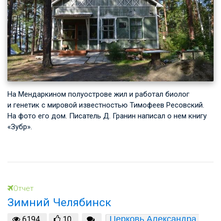
На Мендаркином полуострове жил и работал биолог
и генетик с мировой известностью Тимофеев Ресовский.
На фото его дом. Писатель Д. Гранин написал о нем книгу
«Зубр».
Отчет
Зимний Челябинск
Церковь Александра 
6194
10