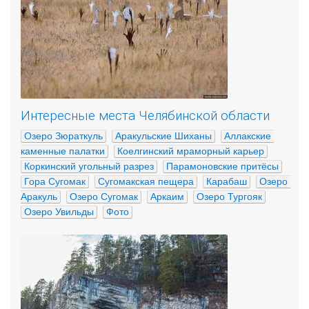
Интересные места Челябинской области
Озеро Зюраткуль
Аракульские Шиханы
Аллакские 
каменные палатки
Коелгинский мраморный карьер
Коркинский угольный разрез
Парамоновские притёсы
Гора Сугомак
Сугомакская пещера
Карабаш
Озеро 
Аракуль
Озеро Сугомак
Аркаим
Озеро Тургояк
Озеро Увильды
Фото