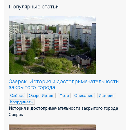
Популярные статьи
Озёрск. История и достопримечательности
закрытого города.
Озёрск
Озеро Иртяш
Фото
Описание
История
Координаты
История и достопримечательности закрытого города
Озёрск.