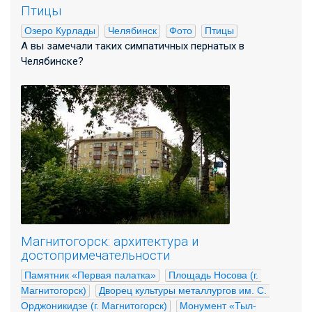
Птицы
Озеро Курлады
Челябинск
Фото
Птицы
А вы замечали таких симпатичных пернатых в
Челябинске?
Магнитогорск: архитектура и
достопримечательности
Памятник «Первая палатка»
Площадь Носова (г. 
Магнитогорск)
Дворец культуры металлургов им. С. 
Орджоникидзе (г. Магнитогорск)
Монумент «Тыл-