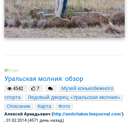
Отчет
Уральская молния: обзор
Музей конькобежного 
4542
7
спорта
Ледовый дворец «Уральская молния»
Описание
Карта
Фото
Алексей Аркадьевич (
http://amilchakov.livejournal.com/
)
, 01.02.2014 (4571 день назад)