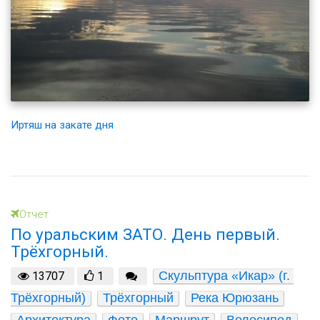
Иртяш на закате дня
Отчет
По уральским ЗАТО. День первый.
Трёхгорный.
Скульптура «Икар» (г. 
13707
1
Трёхгорный)
Трёхгорный
Река Юрюзань