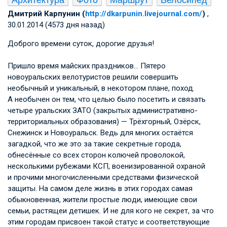
Архитектура
Фото
Маршрут
Велосипед
Дмитрий Карпунин (
http://dkarpunin.livejournal.com/
)
,
30.01.2014 (4573 дня назад)
Доброго времени суток, дорогие друзья!
Пришло время майских праздников… Пятеро
новоуральских велотуристов решили совершить
необычный и уникальный, в некотором плане, поход.
А необычен он тем, что целью было посетить и связать
четыре уральских ЗАТО (закрытых административно-
территориальных образования) — Трёхгорный, Озёрск,
Снежинск и Новоуральск. Ведь для многих остаётся
загадкой, что же это за такие секретные города,
обнесённые со всех сторон колючей проволокой,
несколькими рубежами КСП, военизированной охраной
и прочими многочисленными средствами физической
защиты. На самом деле жизнь в этих городах самая
обыкновенная, жители простые люди, имеющие свои
семьи, растящеи детишек. И не для кого не секрет, за что
этим городам присвоен такой статус и соответствующие