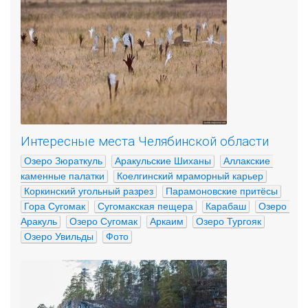
Интересные места Челябинской области
Озеро Зюраткуль
Аракульские Шиханы
Аллакские 
каменные палатки
Коелгинский мраморный карьер
Коркинский угольный разрез
Парамоновские притёсы
Гора Сугомак
Сугомакская пещера
Карабаш
Озеро 
Аракуль
Озеро Сугомак
Аркаим
Озеро Тургояк
Озеро Увильды
Фото