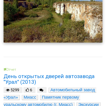
Отчет
День открытых дверей автозавода
"Урал" (2013)
Автомобильный завод 
5299
6
«Урал»
Миасс
Памятник первому 
уральскому автомобилю (г. Миасс)
Экскурсии