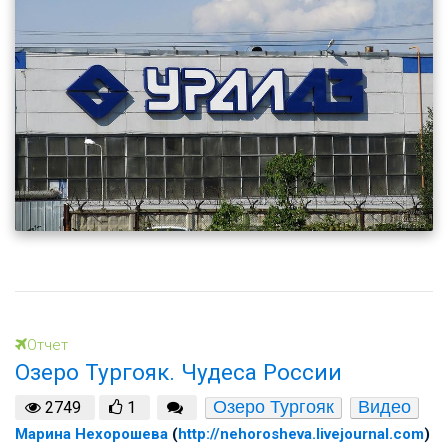
Отчет
Озеро Тургояк. Чудеса России
Озеро Тургояк
Видео
2749
1
Марина Нехорошева
(
http://nehorosheva.livejournal.com
)