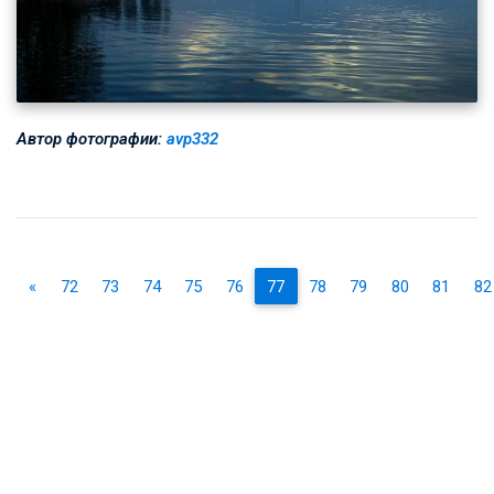
Автор фотографии:
avp332
«
72
73
74
75
76
77
78
79
80
81
82