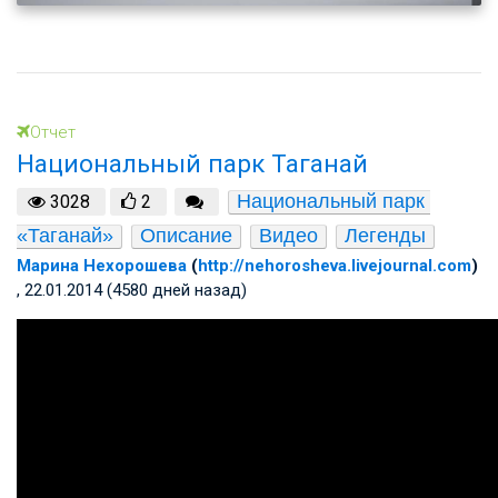
Отчет
Национальный парк Таганай
Национальный парк 
3028
2
«Таганай»
Описание
Видео
Легенды
Марина Нехорошева
(
http://nehorosheva.livejournal.com
)
, 22.01.2014 (4580 дней назад)