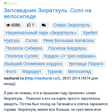
Отчет
Заповедник Зюраткуль. Соло на
велосипеде
Озеро Зюраткуль
6086
1
Национальный парк «Зюраткуль»
Хребет 
Нургуш
Сатка
Река Большая Калагаза
Поселок Сибирка
Поселок Бердяуш
Поселок Сулея
Кордон «У трех вершин» 
(бывший Олимпиев кордон)
Урочище Пороги
Фото
Маршрут
Туризм
Велосипед
nashural.ru (
http://nashural.ru/
)
, 28.01.2014 (4574 дня
назад)
Я уже не помню, кто в прошлом году произнес слово
Зюраткуль… Поискал я его на карте, просто захотелось
увидеть. Потом был поход на Таганай и я слегка заразился
горами. Зюраткуль манил все больше, он грел меня всю