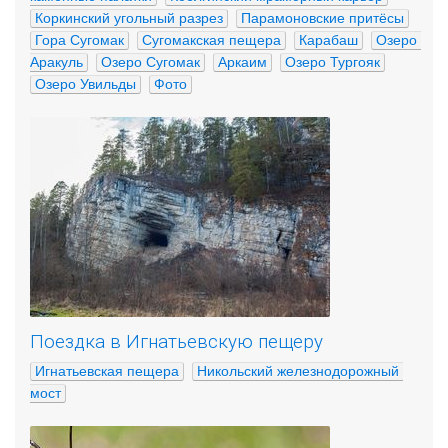
Коркинский угольный разрез
Парамоновские притёсы
Гора Сугомак
Сугомакская пещера
Карабаш
Озеро 
Аракуль
Озеро Сугомак
Аркаим
Озеро Тургояк
Озеро Увильды
Фото
Поездка в Игнатьевскую пещеру
Игнатьевская пещера
Никольский железнодорожный 
мост