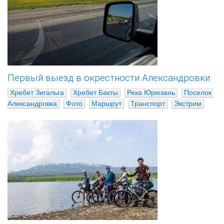
Первый выезд в окрестности Александровки
Хребет Зигальга
Хребет Бакты
Река Юрюзань
Поселок 
Александровка
Фото
Маршрут
Транспорт
Экстрим