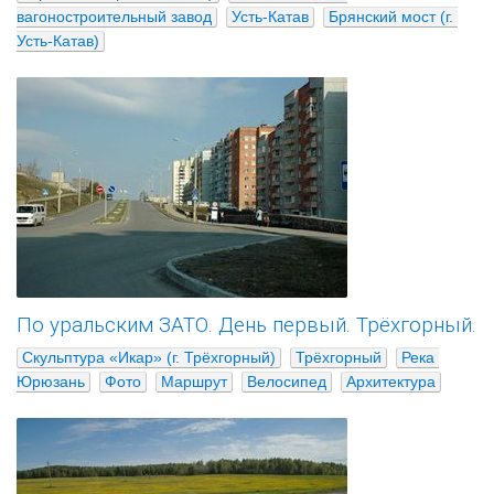
вагоностроительный завод
Усть-Катав
Брянский мост (г. 
Усть-Катав)
По уральским ЗАТО. День первый. Трёхгорный.
Скульптура «Икар» (г. Трёхгорный)
Трёхгорный
Река 
Юрюзань
Фото
Маршрут
Велосипед
Архитектура