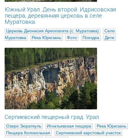
Южный Урал. День второй. Идрисовская
пещера, деревянная церковь в селе
Муратовка.
Церковь Дионисия Ареопагита (с. Муратовка)
Село 
Муратовка
Река Юрюзань
Фото
Поездка
Дети
Серпиевский пещерный град. Урал.
Озеро Зюраткуль
Игнатьевская пещера
Река Юрюзань
Пещера Колокольная
Серпиевский карстовый участок