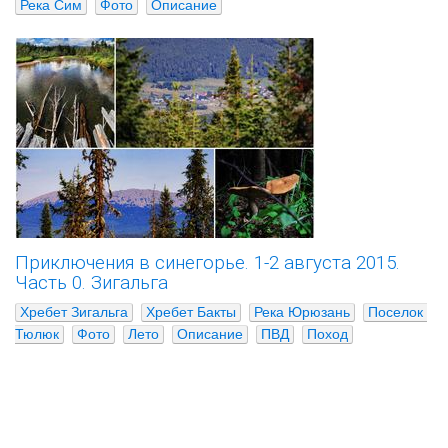
Река Сим
Фото
Описание
Приключения в синегорье. 1-2 августа 2015.
Часть 0. Зигальга
Хребет Зигальга
Хребет Бакты
Река Юрюзань
Поселок 
Тюлюк
Фото
Лето
Описание
ПВД
Поход