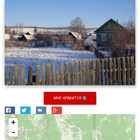
МНЕ НРАВИТСЯ
5
+
-