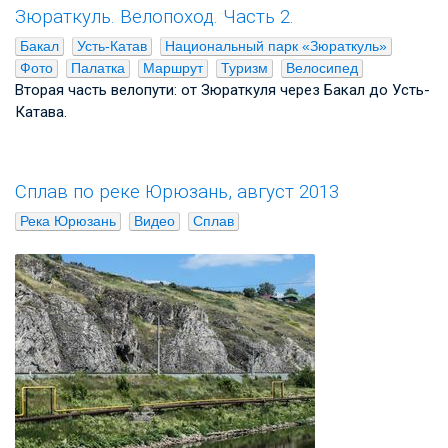
Зюраткуль. Велопоход. Часть 2.
Бакал
Усть-Катав
Национальный парк «Зюраткуль»
Фото
Палатка
Маршрут
Туризм
Велосипед
Вторая часть велопути: от Зюраткуля через Бакал до Усть-
Катава.
Сплав по реке Юрюзань, август 2013
Река Юрюзань
Видео
Сплав