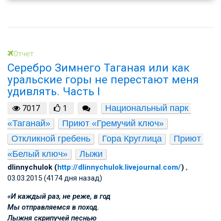
Отчет
Серебро Зимнего Таганая или как
уральские горы не перестают меня
удивлять. Часть I
Национальный парк 
7017
1
«Таганай»
Приют «Гремучий ключ»
Откликной гребень
Гора Круглица
Приют 
«Белый ключ»
Лыжи
dlinnychulok (
http://dlinnychulok.livejournal.com/
)
,
03.03.2015 (4174 дня назад)
«И каждый раз, не реже, в год
Мы отправляемся в поход.
Лыжня скрипучей песнью