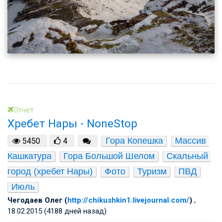
Отчет
Хребет Нары - NoneStop
Гора Копешка
Массив 
5450
4
Кашкатура
Гора Большой Шелом
Скальный 
город (хребет Нары)
Фото
Туризм
ПВД
Июль
Чегодаев Олег (
http://chikushkin1.livejournal.com/
)
,
18.02.2015 (4188 дней назад)