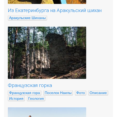
Из Екатеринбурга на Аракульский шихан
Аракульские Шиханы
Французская горка
Французская гора
Поселок Наилы
Фото
Описание
История
Геология