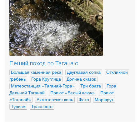
Пеший поход по Таганаю
Большая каменная река
Двуглавая сопка
Откликной 
гребень
Гора Круглица
Долина сказок
Метеостанция «Таганай-Гора»
Три брата
Гора 
Дальний Таганай
Приют «Белый ключ»
Приют 
«Таганай»
Ахматовская копь
Фото
Маршрут
Туризм
Транспорт