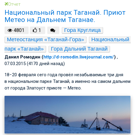
Отчет
Национальный парк Таганай. Приют
Метео на Дальнем Таганае.
Гора Круглица
4801
1
Метеостанция «Таганай-Гора»
Национальный 
парк «Таганай»
Гора Дальний Таганай
Данил Ромодин (
http://d-romodin.livejournal.com/
)
,
07.03.2015 (4170 дней назад)
18−20 февраля сего года провёл незабываемые три дня
в национальном парке Таганай, а именно на самом дальнем
от города Златоуст приюте — Метео.