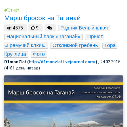
Отчет
Марш бросок на Таганай
Родник Белый ключ
4575
9
Национальный парк «Таганай»
Приют 
«Гремучий ключ»
Откликной гребень
Гора 
Круглица
Фото
D1monZlat (
http://d1monzlat.livejournal.com/
)
, 24.02.2015
(4181 день назад)