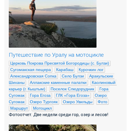
Путешествие по Уралу на мотоцикле
Церковь Покрова Пресвятой Богородицы (с. Булзи)
Сугомакская пещера
Карабаш
Курочкин лог
Александровская Сопка
Село Булзи
Аракульские 
Шиханы
Аллакские каменные палатки
Каолиновый 
карьер (г. Кыштым)
Поселок Слюдорудник
Гора 
Сугомак
Гора Егоза
ГЛК «Гора Егоза»
Озеро 
Сугомак
Озеро Тургояк
Озеро Увильды
Фото
Маршрут
Мотоцикл
Фотоотчет. Две недели среди гор, озер и лесов!