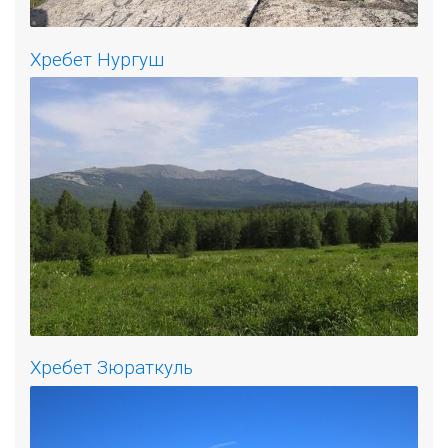
Хребет Нургуш
Хребет Зюраткуль