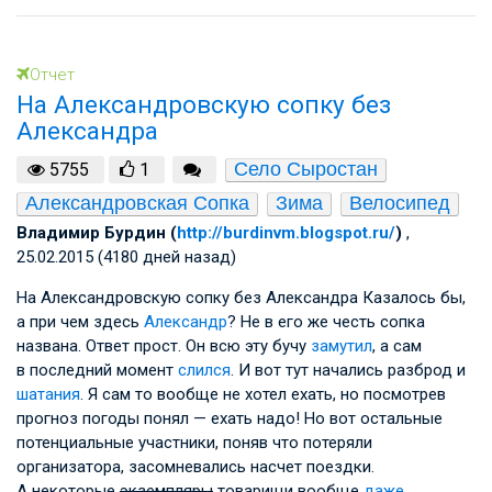
Отчет
На Александровскую сопку без
Александра
Село Сыростан
5755
1
Александровская Сопка
Зима
Велосипед
Владимир Бурдин (
http://burdinvm.blogspot.ru/
)
,
25.02.2015 (4180 дней назад)
На Александровскую сопку без Александра Казалось бы,
а при чем здесь
Александр
? Не в его же честь сопка
названа. Ответ прост. Он всю эту бучу
замутил
, а сам
в последний момент
слился
. И вот тут начались разброд и
шатания
. Я сам то вообще не хотел ехать, но посмотрев
прогноз погоды понял — ехать надо! Но вот остальные
потенциальные участники, поняв что потеряли
организатора, засомневались насчет поездки.
А некоторые
экземпляры
товарищи вообще
даже