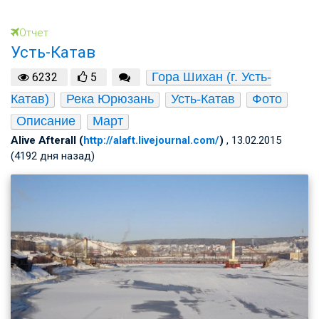
Отчет
Усть-Катав
Гора Шихан (г. Усть-
6232
5
Катав)
Река Юрюзань
Усть-Катав
Фото
Описание
Март
Alive Afterall (
http://alaft.livejournal.com/
)
, 13.02.2015
(4192 дня назад)