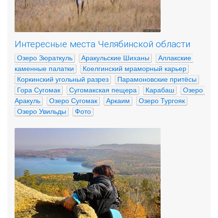
Интересные места Челябинской области
Озеро Зюраткуль
Аракульские Шиханы
Аллакские 
каменные палатки
Коелгинский мраморный карьер
Коркинский угольный разрез
Парамоновские притёсы
Гора Сугомак
Сугомакская пещера
Карабаш
Озеро 
Аракуль
Озеро Сугомак
Аркаим
Озеро Тургояк
Озеро Увильды
Фото