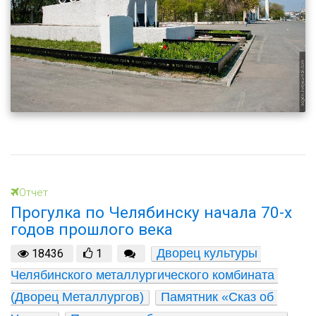
Отчет
Прогулка по Челябинску начала 70-х
годов прошлого века
Дворец культуры 
18436
1
Челябинского металлургического комбината 
(Дворец Металлургов)
Памятник «Сказ об 