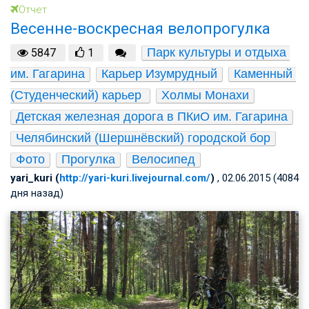
Отчет
Весенне-воскресная велопрогулка
Парк культуры и отдыха 
5847
1
им. Гагарина
Карьер Изумрудный
Каменный 
(Студенческий) карьер 
Холмы Монахи
Детская железная дорога в ПКиО им. Гагарина
Челябинский (Шершнёвский) городской бор
Фото
Прогулка
Велосипед
yari_kuri (
http://yari-kuri.livejournal.com/
)
, 02.06.2015 (4084
дня назад)