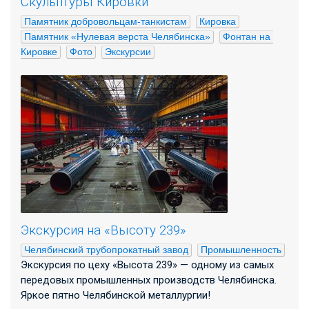
Скульптуры Кировки
Памятник добровольцам-танкистам
Кировка
Памятник «Нулевая верста Челябинска»
Фонтан на 
Кировке
Фото
Экскурсии
Экскурсия на «Высоту 239»
Челябинский трубопрокатный завод
Промышленность
Экскурсия по цеху «Высота 239» — одному из самых
передовых промышленных производств Челябинска.
Яркое пятно Челябинской металлургии!