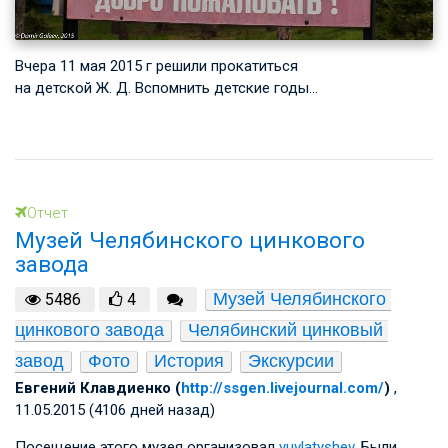
Вчера 11 мая 2015 г решили прокатиться
на
детской Ж. Д. Вспомнить
детские годы…
Отчет
Музей Челябинского цинкового
завода
Музей Челябинского 
5486
4
цинкового завода
Челябинский цинковый 
завод
Фото
История
Экскурсии
Евгений Клавдиенко (
http://ssgen.livejournal.com/
)
,
11.05.2015 (4106 дней назад)
Посещение этого музея организовал
yuvlatyshev
. Были