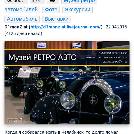
Музей ретро-
6002
4
автомобилей
Фото
Экскурсии
Автомобиль
Выставки
D1monZlat (
http://d1monzlat.livejournal.com/
)
, 22.04.2015
(4125 дней назад)
Когда я собирался ехать в Челябинск, то долго ломал