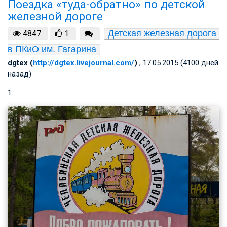
Поездка «туда-обратно» по детской
железной дороге
Детская железная дорога 
4847
1
в ПКиО им. Гагарина
dgtex (
http://dgtex.livejournal.com/
)
, 17.05.2015 (4100 дней
назад)
1.