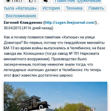
Памятник труженикам 
11417
1
тыла «Катюша»
История
Техника
Память
Воспоминания
Евгений Клавдиенко (
http://ssgen.livejournal.com/
)
,
30.04.2015 (4116 дней назад)
Как и почему появился памятник «Катюше» на улице
Доватора? Во-первых, потому что гвардейские миномёты
БМ-13 во время войны выпускались в Челябинске, на базе
завода им. Колющенко (тогда завод № 701 Наркомата
миномётного вооружения). Производство было
засекреченным, поэтому немногие знали тогда, что
легендарные «катюши» делают в Челябинске. Но теперь
этот факт известен достаточно широко.