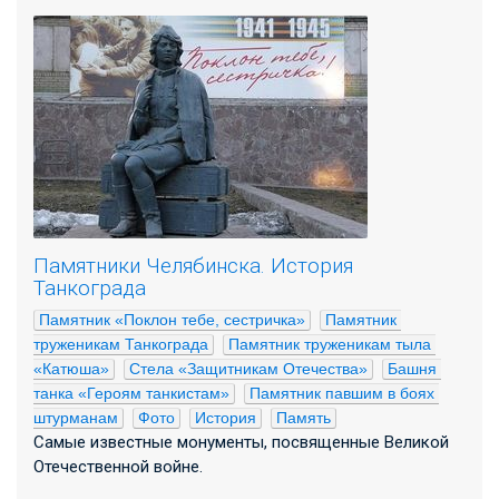
Памятники Челябинска. История
Танкограда
Памятник «Поклон тебе, сестричка»
Памятник 
труженикам Танкограда
Памятник труженикам тыла 
«Катюша»
Стела «Защитникам Отечества»
Башня 
танка «Героям танкистам»
Памятник павшим в боях 
штурманам
Фото
История
Память
Самые известные монументы, посвященные Великой
Отечественной войне.