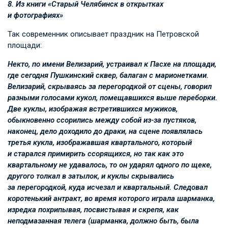
8. Из книги «Старый Челябинск в открытках
и фотографиях»
Так современник описывает праздник на Петровской
площади:
Некто, по имени Велизарий, устраивал к Пасхе на площади,
где сегодня Пушкинский сквер, балаган с марионетками.
Велизарий, скрываясь за перегородкой от сцены, говорил
разными голосами кукол, помещавшихся выше переборки.
Две куклы, изображая встретившихся мужиков,
обыкновенно ссорились между собой из-за пустяков,
наконец, дело доходило до драки, на сцене появлялась
третья кукла, изображавшая квартального, который
и старался примирить ссорящихся, но так как это
квартальному не удавалось, то он ударял одного по щеке,
другого толкал в затылок, и куклы скрывались
за перегородкой, куда исчезал и квартальный. Следовал
коротенький антракт, во время которого играла шарманка,
изредка похрипывая, посвистывая и скрепя, как
неподмазанная телега (шарманка, должно быть, была