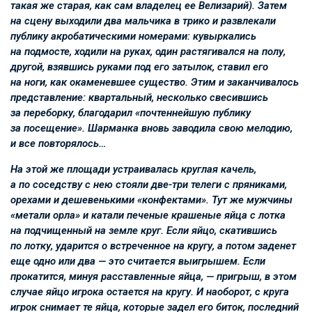
такая же старая, как сам владелец ее Велизарий). Затем
на сцену выходили два мальчика в трико и развлекали
публику акробатическими номерами: кувыркались
на подмосте, ходили на руках, один растягивался на полу,
другой, взявшись руками под его затылок, ставил его
на ноги, как окаменевшее существо. Этим и заканчивалось
представление: квартальный, несколько свесившись
за переборку, благодарил «почтеннейшую публику
за посещение». Шарманка вновь заводила свою мелодию,
и все повторялось…
На этой же площади устраивалась круглая качель,
а по соседству с нею стояли две-три телеги с пряниками,
орехами и дешевенькими «конфектами». Тут же мужчины
«метали орла» и катали печеные крашеные яйца с лотка
на подчищенный на земле круг. Если яйцо, скатившись
по лотку, ударится о встреченное на кругу, а потом заденет
еще одно или два — это считается выигрышем. Если
прокатится, минуя расставленные яйца, — пригрыш, в этом
случае яйцо игрока остается на кругу. И наоборот, с круга
игрок снимает те яйца, которые задел его биток, последний