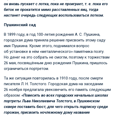
он вновь пускает с лотка, пока не проиграет,
т. е.
пока его
биток не прокатится мимо расставленных яиц, тогда
настанет очередь следующих воспользоваться лотком.
Пушкинский сад
В 1899 году, в год 100-летия рождения
А. С. Пушкина
,
городская дума приняла решение присвоить этому саду
имя Пушкина. Кроме этого, поднимался вопрос
об установке в нём «металлического» памятника поэту.
Но денег на это собрать не смогли, поэтому к торжествам
26 мая, посвящённым дню рождения Пушкина, пришлось
ограничиться портретом.
Та же ситуация повторилась в 1910 году, после смерти
писателя
Л. Н. Толстого
. Городская дума на заседании
26 ноября предлагала увековечить его память следующим
образом:
«Повесить во всех городских начальных школах
портреты Льва Николаевича Толстого, в Пушкинском
сквере поставить бюст, для чего открыть подписку среди
горожан, присвоить ночлежному дому название