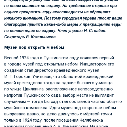
на своих машинах по садику. На требование сторожа при
садике прекратить езду велосипедисты не обращают
никакого внимания. Поэтому городская управа просит ваше
благородие принять какие-либо меры к прекращению езды
на велосипедах по садику. Член управы Н. Столбов.
Секретарь В. Котельников.
Музей под открытым небом
Весной 1924 года в Пушкинском саду появился первый
в городе музей под открытым небом. Инициатором его
создания стал директор краеведческого музея
И. Г. Горохов
. Учитывая, что областной краеведческий
музей претендовал тогда на здание бывшего училища
по улице Цвиллинга, расположенное непосредственно
напротив Пушкинского сада, выбор места не выглядит
случайным — тогда бы сад стал составной частью общего
музейного комплекса. Идея музея под открытым небом
вызревала давно, но дело двинулось с мёртвой точки
только в 1924 году, после посещения Челябинска
наркомом просвещения
А. В. Луначарским
. На волне