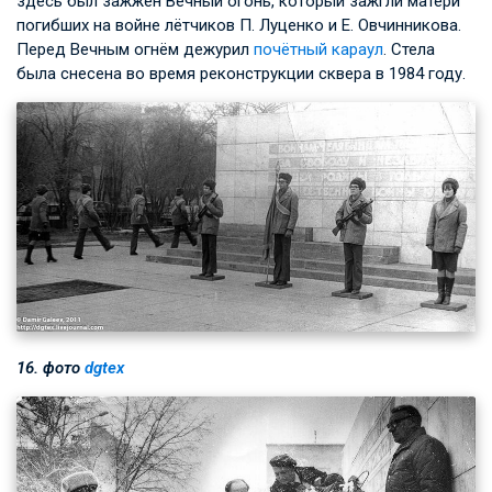
здесь был зажжён Вечный огонь, который зажгли матери
погибших на войне лётчиков П. Луценко и Е. Овчинникова.
Перед Вечным огнём дежурил
почётный караул
. Стела
была снесена во время реконструкции сквера в 1984 году.
16. фото
dgtex