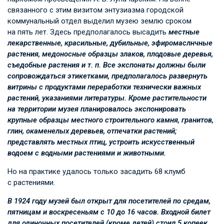
связанного с этим визитом энтузиазма городской
коммунальный отдел выделил музею землю сроком
на пять лет. Здесь предполагалось высадить
местные
лекарственные, красильные, дубильные, эфиромаслнчные
растения, медоносные образцы злаков, плодовые деревья,
съедобные растения
и т. п.
Все экспонаты должны были
сопровождаться этикетками, предполагалось развернуть
витрины с продуктами переработки технически важных
растений, указаниями литературы. Кроме растительности
на территории музея планировалось экспонировать
крупные образцы местного строительного камня, гранитов,
глин, окаменелых деревьев, отпечатки растений;
представлять местных птиц, устроить искусственный
водоем с водными растениями и животными.
Но на практике удалось только засадить 68 клумб
с растениями.
В 1924 году музей был открыт для посетителей по средам,
пятницам и воскресеньям с 10 до 16 часов. Входной билет
для одиночных посетителей (кроме детей) стоил 5 копеек,