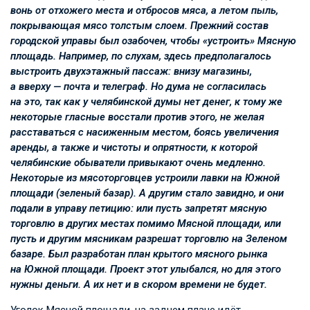
вонь от отхожего места и отбросов мяса, а летом пыль,
покрывающая мясо толстым слоем. Прежний состав
городской управы был озабочен, чтобы «устроить» Мясную
площадь. Например, по слухам, здесь предполагалось
выстроить двухэтажный пассаж: внизу магазины,
а вверху — почта и телеграф. Но дума не согласилась
на это, так как у челябинской думы нет денег, к тому же
некоторые гласные восстали против этого, не желая
расставаться с насиженным местом, боясь увеличения
аренды, а также и чистоты и опрятности, к которой
челябинские обыватели привыкают очень медленно.
Некоторые из мясоторговцев устроили лавки на Южной
площади (зеленый базар). А другим стало завидно, и они
подали в управу петицию: или пусть запретят мясную
торговлю в других местах помимо Мясной площади, или
пусть и другим мясникам разрешат торговлю на Зеленом
базаре. Был разработан план крытого мясного рынка
на Южной площади. Проект этот улыбался, но для этого
нужны деньги. А их нет и в скором времени не будет.
Уголок Мясной площади, на заднем плане идёт