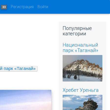
и
Регистрация
Войти
33
Популярные
категории
Национальный
парк «Таганай»
 парк «Таганай»
Хребет Уреньга