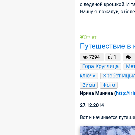
с ледяной крошкой. И т
Начну я, пожалуй, с бо
Отчет
Путешествие в 
7294
1
Гора Круглица
Мет
ключ»
Хребет Ицы
Зима
Фото
Ирина Минина (
http://i
27.12.2014
Вот и начинается путеш