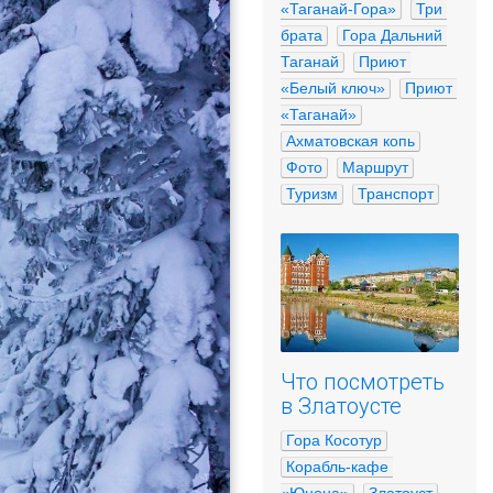
«Таганай-Гора»
Три 
брата
Гора Дальний 
Таганай
Приют 
«Белый ключ»
Приют 
«Таганай»
Ахматовская копь
Фото
Маршрут
Туризм
Транспорт
Что посмотреть
в Златоусте
Гора Косотур
Корабль-кафе 