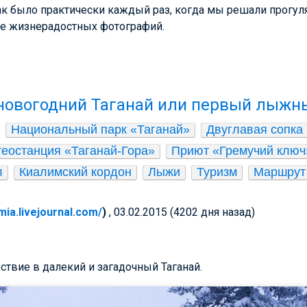
ак было практически каждый раз, когда мы решали прогуля
лее жизнерадостных фотографий.
новогодний Таганай или первый лыжн
Национальный парк «Таганай»
Двуглавая сопка
еостанция «Таганай-Гора»
Приют «Гремучий ключ
л
Киалимский кордон
Лыжи
Туризм
Маршрут
rimia.livejournal.com/
)
, 03.02.2015 (4202 дня назад)
ествие в далекий и загадочный Таганай.