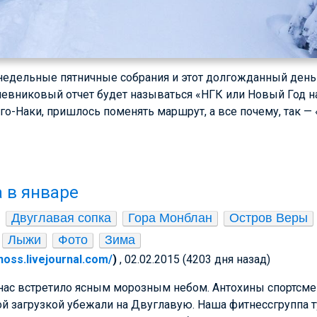
недельные пятничные собрания и этот долгожданный день
невниковый отчет будет называться «НГК или Новый Год на
го-Наки, пришлось поменять маршрут, а все почему, так — 
 в январе
Двуглавая сопка
Гора Монблан
Остров Веры
Лыжи
Фото
Зима
enoss.livejournal.com/
)
, 02.02.2015 (4203 дня назад)
о нас встретило ясным морозным небом. Антохины спортсм
й загрузкой убежали на Двуглавую. Наша фитнессгруппа т