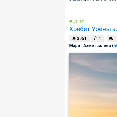
Отчет
Хребет Уреньга.
3961
4
Марат Ахметвалеев (
h