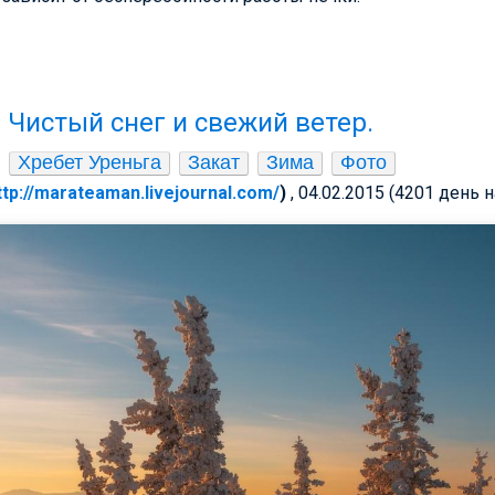
 Чистый снег и свежий ветер.
Хребет Уреньга
Закат
Зима
Фото
ttp://marateaman.livejournal.com/
)
, 04.02.2015 (4201 день 