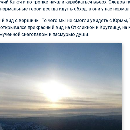
ий Ключ и по тропке начали карабкаться вверх. Следов пе
 нормальные герои всегда идут в обход, а они у нас норма
ый вид с вершины. То чего мы не смогли увидеть с Юрмы, 
открывался прекрасный вид на Откликной и Круглицу, на ма
змученной снегопадом и пасмурью души.