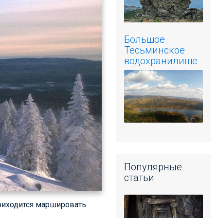
Большое
Тесьминское
водохранилище
Популярные
статьи
 приходится маршировать