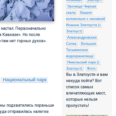
«Юнона»
Златоуст
Урочище Черная 
скала
Башня-
колокольня с часовней 
Иоанна Златоуста (г. 
 настал. Первоначально
Златоуст)
 Кавказе». Но после
Александровская 
«там нет горных духов».
Сопка
Большое 
Тесьминское 
водохранилище
Никольский парк (г. 
Златоуст)
Фото
Вы в Златоусте и вам
Национальный парк 
некуда пойти? Вот
список самых
впечатляющих мест,
которые нельзя
ены подхватились пораньше
пропустить!
уда отправилась налегке.