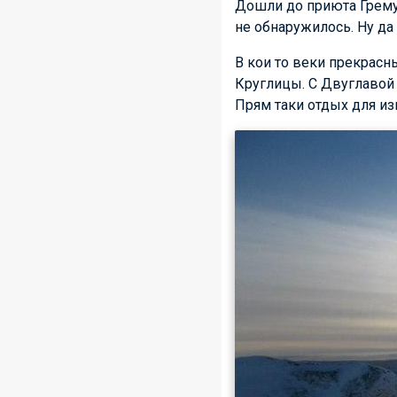
Дошли до приюта Гремуч
не обнаружилось. Ну да
В кои то веки прекрасн
Круглицы. С Двуглавой 
Прям таки отдых для и