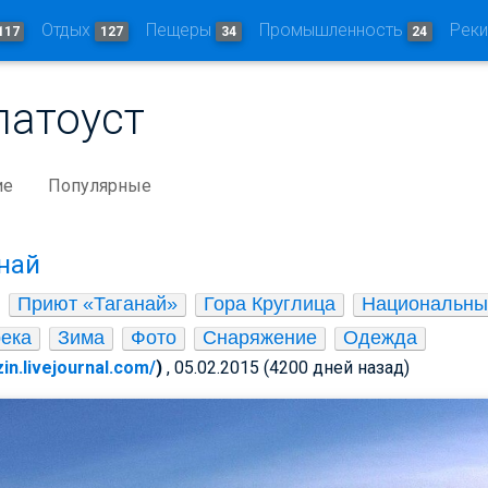
Отдых
Пещеры
Промышленность
Рек
117
127
34
24
латоуст
ие
Популярные
най
Приют «Таганай»
Гора Круглица
Национальный
ека
Зима
Фото
Снаряжение
Одежда
zin.livejournal.com/
)
, 05.02.2015 (4200 дней назад)