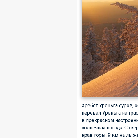
Хребет Уреньга суров,
перевал Уреньга на трас
в прекрасном настроени
солнечная погода. Сове
нрав горы. 9 км на лыж