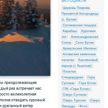
мотоцикле
Церковь Покрова 
Пресвятой Богородицы 
(с. Булзи)
Сугомакская пещера
Карабаш
Курочкин 
лог
Александровская 
Сопка
Село Булзи
Аракульские Шиханы
Аллакские каменные 
палатки
Каолиновый 
карьер (г. Кыштым)
Поселок 
Слюдорудник
Гора 
сты преодолевающие
Сугомак
Гора Егоза
ждый раз встречает нас
ГЛК «Гора Егоза»
просто великолепная
Озеро Сугомак
сполна отведать суровый
Озеро Тургояк
Озеро 
 и ураганный ветер
Увильды
Фото