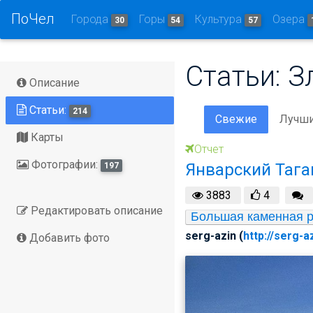
ПоЧел
Города
Горы
Культура
Озера
30
54
57
Статьи: З
Описание
Статьи:
214
Свежие
Лучш
Карты
Отчет
Фотографии:
Январский Тага
197
3883
4
Редактировать описание
Большая каменная р
serg-azin (
http://serg-a
Добавить фото