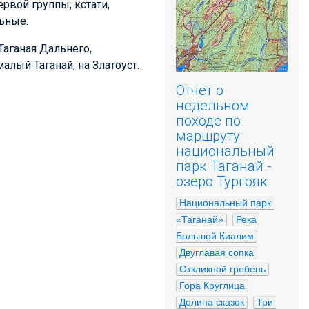
рвой группы, кстати,
льные.
Таганая Дальнего,
лый Таганай, на Златоуст.
Отчет о
недельном
походе по
маршруту
национальный
парк Таганай -
озеро Тургояк
Национальный парк 
«Таганай»
Река 
Большой Киалим
Двуглавая сопка
Откликной гребень
Гора Круглица
Долина сказок
Три 