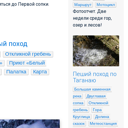
ться до Первой сопки.
Маршрут
Мотоцикл
Фотоотчет. Две
недели среди гор,
озер и лесов!
ый поход
Откликной гребень
»
Приют «Белый 
Палатка
Карта
Пеший поход по
Таганаю
Большая каменная 
река
Двуглавая 
сопка
Откликной 
гребень
Гора 
Круглица
Долина 
сказок
Метеостанция 