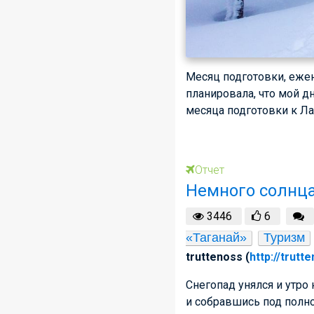
Месяц подготовки, еже
планировала, что мой д
месяца подготовки к Ла
Отчет
Немного солнца
3446
6
«Таганай»
Туризм
truttenoss (
http://trutt
Снегопад унялся и утр
и собравшись под полно