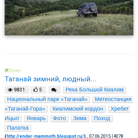
Отчет
Таганай зимний, людный...
Река Большой Киалим
9831
5
Национальный парк «Таганай»
Метеостанция 
«Таганай-Гора»
Киалимский кордон
Хребет 
Ицыл
Январь
Фото
Зима
Поход
Палатка
(
http://ender-mammoth.blogspot.ru/
)
, 07.06.2015 (4078