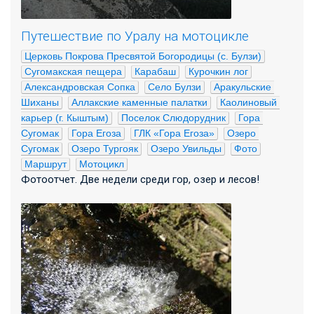
Путешествие по Уралу на мотоцикле
Церковь Покрова Пресвятой Богородицы (с. Булзи)
Сугомакская пещера
Карабаш
Курочкин лог
Александровская Сопка
Село Булзи
Аракульские 
Шиханы
Аллакские каменные палатки
Каолиновый 
карьер (г. Кыштым)
Поселок Слюдорудник
Гора 
Сугомак
Гора Егоза
ГЛК «Гора Егоза»
Озеро 
Сугомак
Озеро Тургояк
Озеро Увильды
Фото
Маршрут
Мотоцикл
Фотоотчет. Две недели среди гор, озер и лесов!