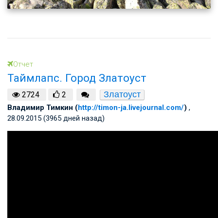
Отчет
Таймлапс. Город Златоуст
Златоуст
2724
2
Владимир Тимкин (
http://timon-ja.livejournal.com/
)
,
28.09.2015 (3965 дней назад)