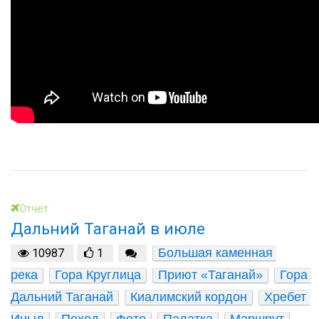
Отчет
Дальний Таганай в июле
Большая каменная 
10987
1
река
Гора Круглица
Приют «Таганай»
Гора 
Дальний Таганай
Киалимский кордон
Хребет 