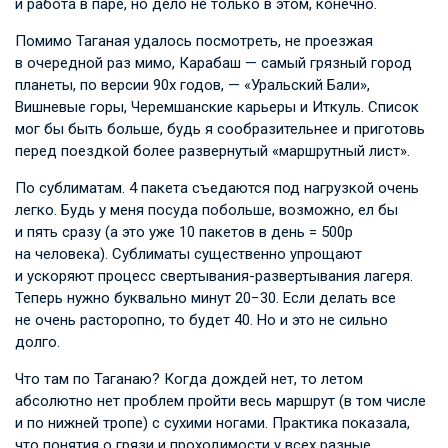
и работа в паре, но дело не только в этом, конечно.
Помимо Таганая удалось посмотреть, не проезжая
в очередной раз мимо, Карабаш — самый грязный город
планеты, по версии 90х годов, — «Уральский Бали»,
Вишневые горы, Черемшанские карьеры и Иткуль. Список
мог бы быть больше, будь я сообразительнее и приготовь
перед поездкой более развернутый «маршрутный лист».
По сублиматам. 4 пакета съедаются под нагрузкой очень
легко. Будь у меня посуда побольше, возможно, ел бы
и пять сразу (а это уже 10 пакетов в день = 500р
на человека). Сублиматы существенно упрощают
и ускоряют процесс свертывания-развертывания лагеря.
Теперь нужно буквально минут 20−30. Если делать все
не очень расторопно, то будет 40. Но и это не сильно
долго.
Что там по Таганаю? Когда дождей нет, то летом
абсолютно нет проблем пройти весь маршрут (в том числе
и по нижней тропе) с сухими ногами. Практика показала,
что понятия о грязи и проходимости у всех разные,