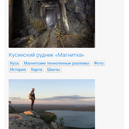
Кусинский рудник «Магнитка»
Куса
Магнитские техногенные разломы
Фото
История
Карта
Шахты