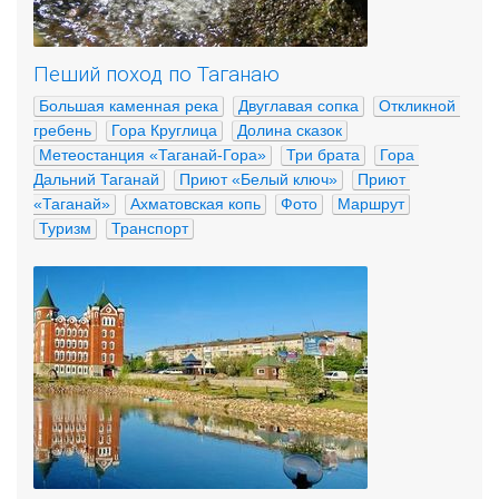
Пеший поход по Таганаю
Большая каменная река
Двуглавая сопка
Откликной 
гребень
Гора Круглица
Долина сказок
Метеостанция «Таганай-Гора»
Три брата
Гора 
Дальний Таганай
Приют «Белый ключ»
Приют 
«Таганай»
Ахматовская копь
Фото
Маршрут
Туризм
Транспорт