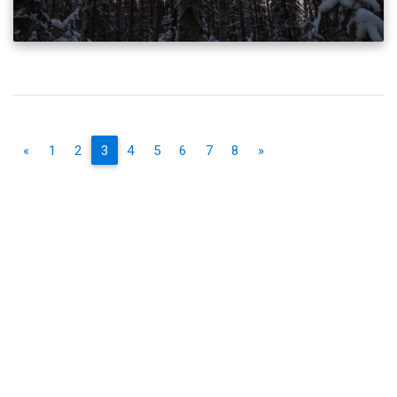
«
1
2
3
4
5
6
7
8
»