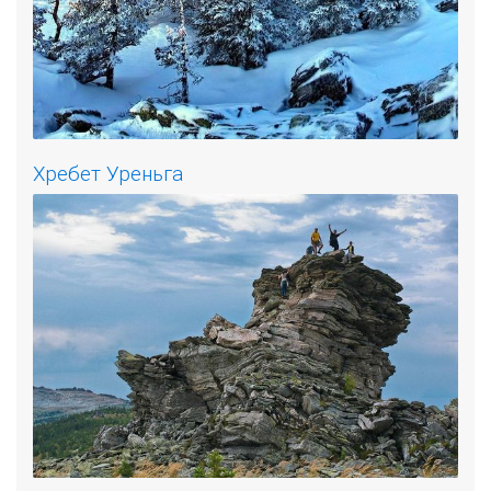
Хребет Уреньга