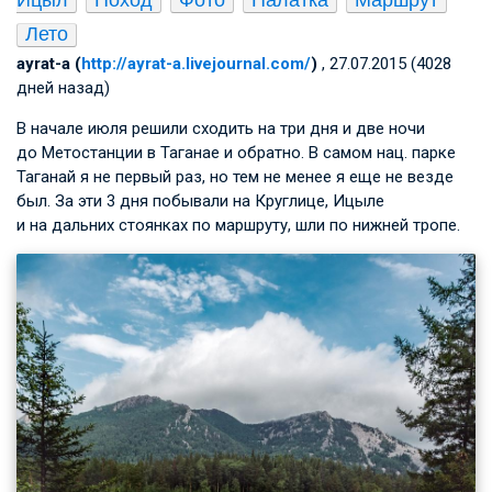
Ицыл
Поход
Фото
Палатка
Маршрут
Лето
ayrat-a (
http://ayrat-a.livejournal.com/
)
, 27.07.2015 (4028
дней назад)
В начале июля решили сходить на три дня и две ночи
до Метостанции в Таганае и обратно. В самом нац. парке
Таганай я не первый раз, но тем не менее я еще не везде
был. За эти 3 дня побывали на Круглице, Ицыле
и на дальних стоянках по маршруту, шли по нижней тропе.