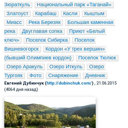
Зюраткуль
Национальный парк «Таганай»
Златоуст
Карабаш
Касли
Кыштым
Миасс
Река Березяк
Большая каменная 
река
Двуглавая сопка
Приют «Белый 
ключ»
Поселок Сибирка
Поселок 
Вишневогорск
Кордон «У трех вершин» 
(бывший Олимпиев кордон)
Поселок Тюлюк
Озеро Аракуль
Озеро Иткуль
Озеро 
Тургояк
Фото
Снаряжение
Дневник
Евгений Дубинчук (
http://dubinchuk.com/
)
, 21.06.2015
(4064 дня назад)