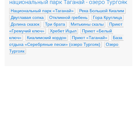
национальный парк Таганай - озеро Тургояк
Национальный парк «Таганай»
Река Большой Киалим
Двуглавая сопка
Откликной гребень
Гора Круглица
Долина сказок
Три брата
Митькины скалы
Приют 
«Гремучий ключ»
Хребет Ицыл
Приют «Белый 
ключ»
Киалимский кордон
Приют «Таганай»
База 
отдыха «Серебряные пески» (озеро Тургояк)
Озеро 
Тургояк