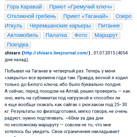
Гора Каравай
Приют «Гремучий ключ»
Откликной гребень
Приют «Таганай»
Озеро 
Иткуль
Черемшанские карьеры
Питание
Автомобиль
Палатка
Фото
Маршрут
Поездка
shixaro (
http://shixaro.livejournal.com/
)
, 01.07.2015 (4054
дня назад)
Побывал на Таганае в четвертый раз. Теперь у меня
«закрыты» все времена года там. Правда, весной я ходил
только до Белого ключа, ибо было буквально полдня.
А сейчас, перед походом на Алтай, решил проверить — как
оно, жить на сублиматах под нагрузкой и способен ли
я еще вообще скакать как сайгак с рюкзаком под 25−30
кг. Результаты по физподготовке, мягко говоря, не очень
радуют, нужно подтягивать. ~60км за два дня
по несложному маршруту — совсем не то, что мне
хотелось бы увидеть. Свои ограничения накладывает