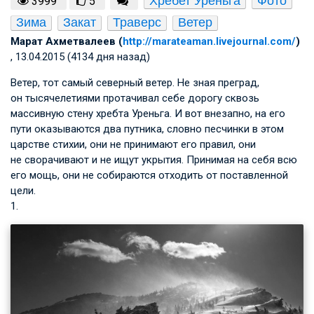
Хребет Уреньга
Фото
3999
5
Зима
Закат
Траверс
Ветер
Марат Ахметвалеев (
http://marateaman.livejournal.com/
)
, 13.04.2015 (4134 дня назад)
Ветер, тот самый северный ветер. Не зная преград,
он тысячелетиями протачивал себе дорогу сквозь
массивную стену хребта Уреньга. И вот внезапно, на его
пути оказываются два путника, словно песчинки в этом
царстве стихии, они не принимают его правил, они
не сворачивают и не ищут укрытия. Принимая на себя всю
его мощь, они не собираются отходить от поставленной
цели.
1.