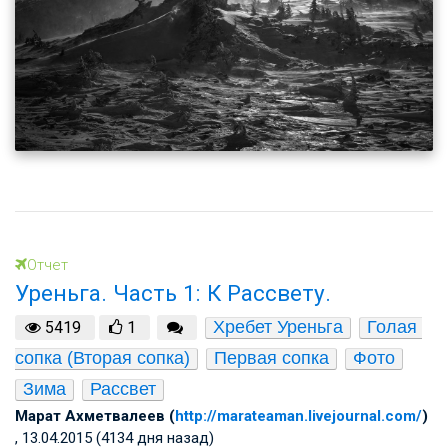
Отчет
Уреньга. Часть 1: К Рассвету.
Хребет Уреньга
Голая 
5419
1
сопка (Вторая сопка)
Первая сопка
Фото
Зима
Рассвет
Марат Ахметвалеев (
http://marateaman.livejournal.com/
)
, 13.04.2015 (4134 дня назад)