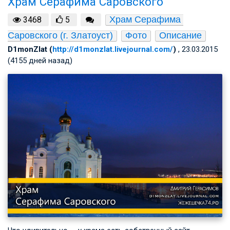
Храм Серафима Саровского
Храм Серафима 
3468
5
Саровского (г. Златоуст)
Фото
Описание
D1monZlat (
http://d1monzlat.livejournal.com/
)
, 23.03.2015
(4155 дней назад)