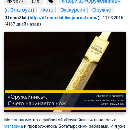
Фабрика «Оружейникъ» 
5677
6
(г. Златоуст)
Фото
Экскурсии
Оружие
D1monZlat (
http://d1monzlat.livejournal.com/
)
, 11.03.2015
(4167 дней назад)
Моё знакомство с фабрикой «Оружейникъ» началось с
магазина
и продолжилось Богатырскими забавами. И я уже