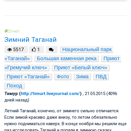
Отчет
Зимний Таганай
Национальный парк 
5517
1
«Таганай»
Большая каменная река
Приют 
«Гремучий ключ»
Приют «Белый ключ»
Приют «Таганай»
Фото
Зима
ПВД
Поход
Тимур (
http://timurt.livejournal.com/
)
, 21.05.2015 (4096
дней назад)
Летний Таганай, конечно, от зимнего сильно отличается.
Если зимой красиво даже внизу, то летом обязательно
нужно подниматься наверх. В конце ноября мы решили еще
раз исследовать Таганай и попали в зимнюю сказку.