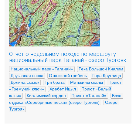
Отчет о недельном походе по маршруту
национальный парк Таганай - озеро Тургояк
Национальный парк «Таганай»
Река Большой Киалим
Двуглавая сопка
Откликной гребень
Гора Круглица
Долина сказок
Три брата
Митькины скалы
Приют 
«Гремучий ключ»
Хребет Ицыл
Приют «Белый 
ключ»
Киалимский кордон
Приют «Таганай»
База 
отдыха «Серебряные пески» (озеро Тургояк)
Озеро 
Тургояк