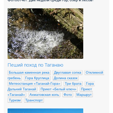
Пеший поход по Таганаю
Большая каменная река
Двуглавая сопка
Откликной 
гребень
Гора Круглица
Долина сказок
Метеостанция «Таганай-Гора»
Три брата
Гора 
Дальний Таганай
Приют «Белый ключ»
Приют 
«Таганай»
Ахматовская копь
Фото
Маршрут
Туризм
Транспорт