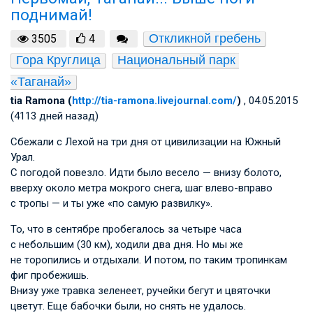
поднимай!
Откликной гребень
3505
4
Гора Круглица
Национальный парк 
«Таганай»
tia Ramona (
http://tia-ramona.livejournal.com/
)
, 04.05.2015
(4113 дней назад)
Сбежали с Лехой на три дня от цивилизации на Южный
Урал.
С погодой повезло. Идти было весело — внизу болото,
вверху около метра мокрого снега, шаг влево-вправо
с тропы — и ты уже «по самую развилку».
То, что в сентябре пробегалось за четыре часа
с небольшим (30 км), ходили два дня. Но мы же
не торопились и отдыхали. И потом, по таким тропинкам
фиг пробежишь.
Внизу уже травка зеленеет, ручейки бегут и цвяточки
цветут. Еще бабочки были, но снять не удалось.