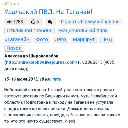
Отчет
Уральский ПВД. На Таганай!
Приют «Гремучий ключ»
7783
5
Откликной гребень
Национальный парк 
«Таганай»
Фото
Лето
Маршрут
ПВД
Поход
Александр Широколобов
(
http://shirokolobov.livejournal.com/
)
, 02.06.2015 (4085
дней назад)
15−16 июня 2013, 18 км,
путь
Небольшой поход на Таганай у нас состоялся в рамках
автопутешествия по Башкирии (и чуть-чуть Челябинской
области). Подготовка к походу на Таганай не уступала
в подготовке ко всей поездке. Днём, в день начала,
с позволения сказать, похода, о Таганае мы знали только
то, что это нечто существует. И всё.