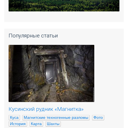
Популярные статьи
Кусинский рудник «Магнитка»
Куса
Магнитские техногенные разломы
Фото
История
Карта
Шахты