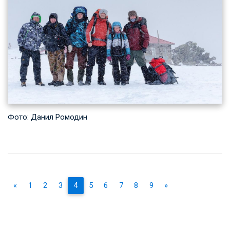
Фото: Данил Ромодин
«
1
2
3
4
5
6
7
8
9
»