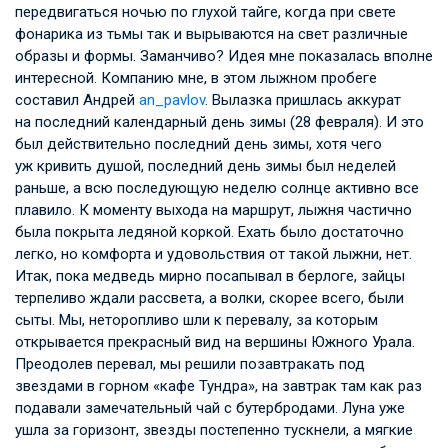
передвигаться ночью по глухой тайге, когда при свете
фонарика из тьмы так и вырываются на свет различные
образы и формы. Заманчиво? Идея мне показалась вполне
интересной. Компанию мне, в этом лыжном пробеге
составил Андрей
an_pavlov
. Вылазка пришлась аккурат
на последний календарный день зимы (28 февраля). И это
был действительно последний день зимы, хотя чего
уж кривить душой, последний день зимы был неделей
раньше, а всю последующую неделю солнце активно все
плавило. К моменту выхода на маршрут, лыжня частично
была покрыта ледяной коркой. Ехать было достаточно
легко, но комфорта и удовольствия от такой лыжни, нет.
Итак, пока медведь мирно посапывал в берлоге, зайцы
терпеливо ждали рассвета, а волки, скорее всего, были
сыты. Мы, неторопливо шли к перевалу, за которым
открывается прекрасный вид на вершины Южного Урала.
Преодолев перевал, мы решили позавтракать под
звездами в горном «кафе Тундра», на завтрак там как раз
подавали замечательный чай с бутербродами. Луна уже
ушла за горизонт, звезды постепенно тускнели, а мягкие