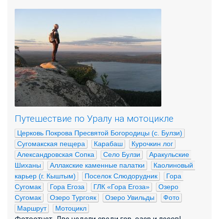
Путешествие по Уралу на мотоцикле
Церковь Покрова Пресвятой Богородицы (с. Булзи)
Сугомакская пещера
Карабаш
Курочкин лог
Александровская Сопка
Село Булзи
Аракульские 
Шиханы
Аллакские каменные палатки
Каолиновый 
карьер (г. Кыштым)
Поселок Слюдорудник
Гора 
Сугомак
Гора Егоза
ГЛК «Гора Егоза»
Озеро 
Сугомак
Озеро Тургояк
Озеро Увильды
Фото
Маршрут
Мотоцикл
Фотоотчет. Две недели среди гор, озер и лесов!