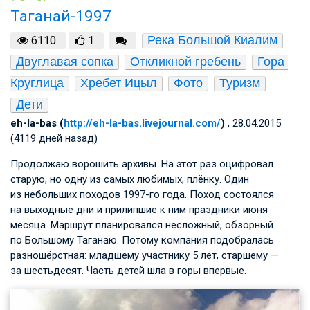
Таганай-1997
Река Большой Киалим
6110
1
Двуглавая сопка
Откликной гребень
Гора 
Круглица
Хребет Ицыл
Фото
Туризм
Дети
eh-la-bas (
http://eh-la-bas.livejournal.com/
)
, 28.04.2015
(4119 дней назад)
Продолжаю ворошить архивы. На этот раз оцифровал
старую, но одну из самых любимых, плёнку. Один
из небольших походов 1997-го года. Поход состоялся
на выходные дни и прилипшие к ним праздники июня
месяца. Маршрут планировался несложный, обзорный
по Большому Таганаю. Потому компания подобралась
разношёрстная: младшему участнику 5 лет, старшему —
за шестьдесят. Часть детей шла в горы впервые.