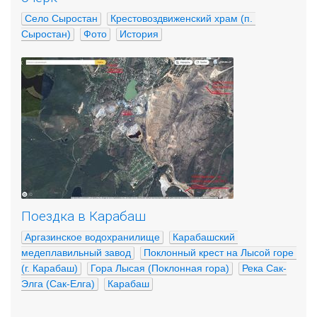
Село Сыростан
Крестовоздвиженский храм (п. 
Сыростан)
Фото
История
Поездка в Карабаш
Аргазинское водохранилище
Карабашский 
медеплавильный завод
Поклонный крест на Лысой горе 
(г. Карабаш)
Гора Лысая (Поклонная гора)
Река Сак-
Элга (Сак-Елга)
Карабаш