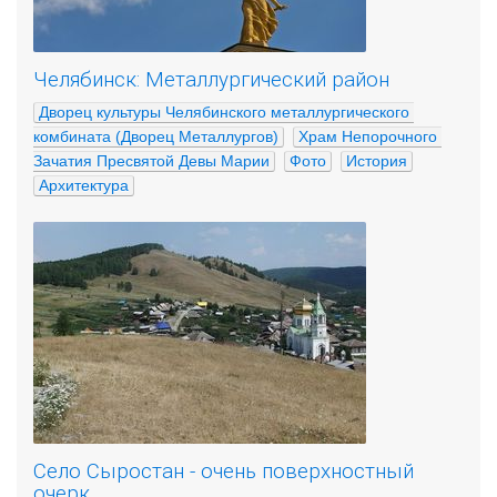
Челябинск: Металлургический район
Дворец культуры Челябинского металлургического 
комбината (Дворец Металлургов)
Храм Непорочного 
Зачатия Пресвятой Девы Марии
Фото
История
Архитектура
Село Сыростан - очень поверхностный
очерк