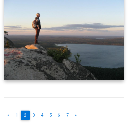
«
1
2
3
4
5
6
7
»