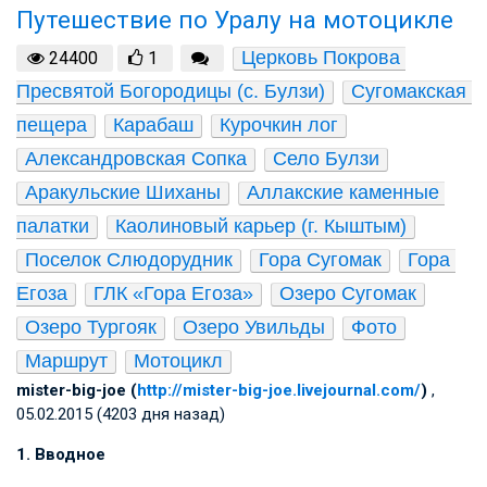
Путешествие по Уралу на мотоцикле
Церковь Покрова 
24400
1
Пресвятой Богородицы (с. Булзи)
Сугомакская 
пещера
Карабаш
Курочкин лог
Александровская Сопка
Село Булзи
Аракульские Шиханы
Аллакские каменные 
палатки
Каолиновый карьер (г. Кыштым)
Поселок Слюдорудник
Гора Сугомак
Гора 
Егоза
ГЛК «Гора Егоза»
Озеро Сугомак
Озеро Тургояк
Озеро Увильды
Фото
Маршрут
Мотоцикл
mister-big-joe (
http://mister-big-joe.livejournal.com/
)
,
05.02.2015 (4203 дня назад)
1. Вводное