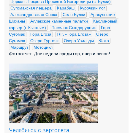
Церковь Покрова Пресвятой Богородицы (с. Булзи)
Сугомакская пещера
Карабаш
Курочкин лог
Александровская Сопка
Село Булзи
Аракульские 
Шиханы
Аллакские каменные палатки
Каолиновый 
карьер (г. Кыштым)
Поселок Слюдорудник
Гора 
Сугомак
Гора Егоза
ГЛК «Гора Егоза»
Озеро 
Сугомак
Озеро Тургояк
Озеро Увильды
Фото
Маршрут
Мотоцикл
Фотоотчет. Две недели среди гор, озер и лесов!
Челябинск с вертолета