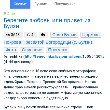
Свежие
Лучшие
Популярные
Отчет
Берегите любовь, или привет из
Булзи
Село Булзи
Церковь 
3613
4
Покрова Пресвятой Богородицы (с. Булзи)
Фото
Описание
Прогулка
fenechhka (
http://fenechhka.livejournal.com/
)
, 05.04.2015
(4144 дня назад)
Это основанное в 18 веке село любимо фотографами
и паломниками — а все из-за величественно стоящего
здесь Храма Покрова Пресвятой Богородицы. Не так
давно храм начали реконструировать — православным
радость, фотографам не совсем — фактурную кирпичную
кладку скоро совсем не будет видно.
Булзи к лицу почти любые есенинские строки — как