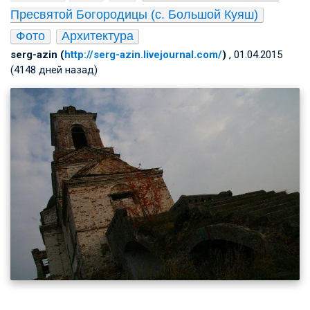
Пресвятой Богородицы (с. Большой Куяш)
Фото
Архитектура
serg-azin (
http://serg-azin.livejournal.com/
)
, 01.04.2015
(4148 дней назад)