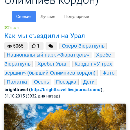
Свежие
Лучшие
Популярные
Отчет
Как мы съездили на Урал
Озеро Зюраткуль
5065
1
Национальный парк «Зюраткуль»
Хребет 
Зюраткуль
Хребет Уван
Кордон «У трех 
вершин» (бывший Олимпиев кордон)
Фото
Палатка
Осень
Поездка
Дети
brighttravel (
http://brighttravel.livejournal.com/
)
,
31.10.2015 (3932 дня назад)