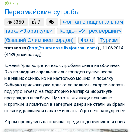
Отчет
Первомайские сугробы
Фонтан в национальном 
3350
7
парке «Зюраткуль»
Кордон «У трех вершин» 
(бывший Олимпиев кордон)
Фото
Туризм
truttenoss (
http://truttenoss.livejournal.com/
)
, 11.06.2014
(4439 дней назад)
Южный Урал встретил нас сугробами снега на обочинах.
Эхо последних апрельских снегопадов аукнувшееся
и в наших осинах, но не настолько мощно. К поселку
Сибирка приехали уже далеко за полночь, скорее сказать
под утро. Въезд на территорию нацпарка Зюраткуль
преграждал шлагбаум. Ну что ж, мы люди вежливые
и кроткие и ломиться в запертые двери не стали. Выбрали
полянку, раскинули палатку и спать. Утро вечера мудренее.
Утром проснулись на полянке среди подснежников и снега.