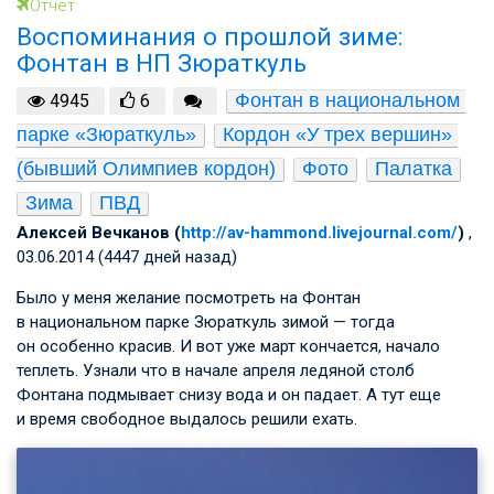
Отчет
Воспоминания о прошлой зиме:
Фонтан в НП Зюраткуль
Фонтан в национальном 
4945
6
парке «Зюраткуль»
Кордон «У трех вершин» 
(бывший Олимпиев кордон)
Фото
Палатка
Зима
ПВД
Алексей Вечканов (
http://av-hammond.livejournal.com/
)
,
03.06.2014 (4447 дней назад)
Было у меня желание посмотреть на Фонтан
в национальном парке Зюраткуль зимой — тогда
он особенно красив. И вот уже март кончается, начало
теплеть. Узнали что в начале апреля ледяной столб
Фонтана подмывает снизу вода и он падает. А тут еще
и время свободное выдалось решили ехать.