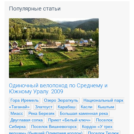
Популярные статьи
Одиночный велопоход по Среднему и
Южному Уралу. 2009
Гора Иремель
Озеро Зюраткуль
Национальный парк 
«Таганай»
Златоуст
Карабаш
Касли
Кыштым
Миасс
Река Березяк
Большая каменная река
Двуглавая сопка
Приют «Белый ключ»
Поселок 
Сибирка
Поселок Вишневогорск
Кордон «У трех 
вершин» (бывший Олимпиев кордон)
Поселок Тюлюк