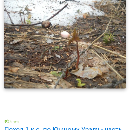
Отчет
Поход 1 к.с. по Южному Уралу - часть