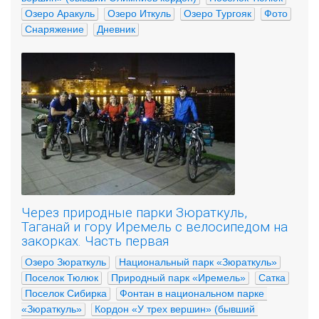
Озеро Аракуль
Озеро Иткуль
Озеро Тургояк
Фото
Снаряжение
Дневник
Через природные парки Зюраткуль,
Таганай и гору Иремель с велосипедом на
закорках. Часть первая
Озеро Зюраткуль
Национальный парк «Зюраткуль»
Поселок Тюлюк
Природный парк «Иремель»
Сатка
Поселок Сибирка
Фонтан в национальном парке 
«Зюраткуль»
Кордон «У трех вершин» (бывший 