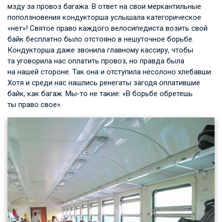
мзду за провоз багажа. В ответ на свои меркантильные
поползновения кондукторша услышала категорическое
«нет»! Святое право каждого велосипедиста возить свой
байк бесплатно было отстояно в нешуточное борьбе.
Кондукторша даже звонила главному кассиру, чтобы
та уговорила нас оплатить провоз, но правда была
на нашей стороне. Так она и отступила несолоно хлебавши.
Хотя и среди нас нашлись ренегаты загодя оплатившие
байк, как багаж. Мы-то не такие: «В борьбе обретешь
ты право свое».