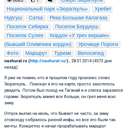
6085
1
Национальный парк «Зюраткуль»
Хребет 
Нургуш
Сатка
Река Большая Калагаза
Поселок Сибирка
Поселок Бердяуш
Поселок Сулея
Кордон «У трех вершин» 
(бывший Олимпиев кордон)
Урочище Пороги
Фото
Маршрут
Туризм
Велосипед
nashural.ru (
http://nashural.ru/
)
, 28.01.2014 (4573 дня
назад)
Я уже не помню, кто в прошлом году произнес слово
Зюраткуль… Поискал я его на карте, просто захотелось
увидеть. Потом был поход на Таганай и я слегка заразился
горами. Зюраткуль манил все больше, он грел меня всю
зиму.
Отпуск выпал на июль, что бывает не часто, за зиму
отовсюду собралось разной инфы, но все это были так.
мечты. Конкретно я начал прорабатывать маршрут