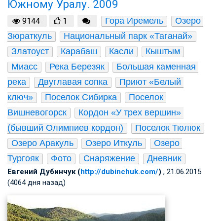
Южному Уралу. 2009
Гора Иремель
Озеро 
9144
1
Зюраткуль
Национальный парк «Таганай»
Златоуст
Карабаш
Касли
Кыштым
Миасс
Река Березяк
Большая каменная 
река
Двуглавая сопка
Приют «Белый 
ключ»
Поселок Сибирка
Поселок 
Вишневогорск
Кордон «У трех вершин» 
(бывший Олимпиев кордон)
Поселок Тюлюк
Озеро Аракуль
Озеро Иткуль
Озеро 
Тургояк
Фото
Снаряжение
Дневник
Евгений Дубинчук (
http://dubinchuk.com/
)
, 21.06.2015
(4064 дня назад)