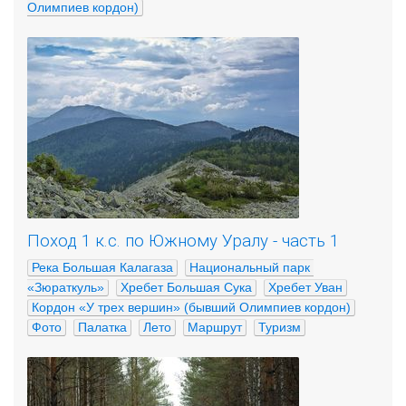
Олимпиев кордон)
Поход 1 к.с. по Южному Уралу - часть 1
Река Большая Калагаза
Национальный парк 
«Зюраткуль»
Хребет Большая Сука
Хребет Уван
Кордон «У трех вершин» (бывший Олимпиев кордон)
Фото
Палатка
Лето
Маршрут
Туризм