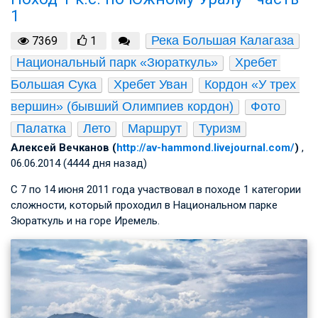
1
Река Большая Калагаза
7369
1
Национальный парк «Зюраткуль»
Хребет 
Большая Сука
Хребет Уван
Кордон «У трех 
вершин» (бывший Олимпиев кордон)
Фото
Палатка
Лето
Маршрут
Туризм
Алексей Вечканов (
http://av-hammond.livejournal.com/
)
,
06.06.2014 (4444 дня назад)
С 7 по 14 июня 2011 года участвовал в походе 1 категории
сложности, который проходил в Национальном парке
Зюраткуль и на горе Иремель.