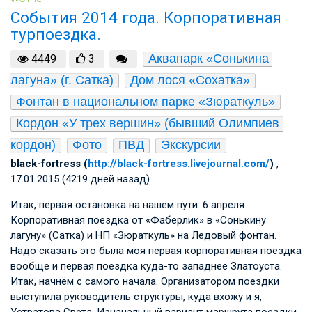
События 2014 года. Корпоративная
турпоездка.
Аквапарк «Сонькина 
4449
3
лагуна» (г. Сатка)
Дом лося «Сохатка»
Фонтан в национальном парке «Зюраткуль»
Кордон «У трех вершин» (бывший Олимпиев 
кордон)
Фото
ПВД
Экскурсии
black-fortress (
http://black-fortress.livejournal.com/
)
,
17.01.2015 (4219 дней назад)
Итак, первая остановка на нашем пути. 6 апреля.
Корпоративная поездка от «Фаберлик» в «Сонькину
лагуну» (Сатка) и НП «Зюраткуль» на Ледовый фонтан.
Надо сказать это была моя первая корпоративная поездка
вообще и первая поездка куда-то западнее Златоуста.
Итак, начнём с самого начала. Организатором поездки
выступила руководитель структуры, куда вхожу и я,
Устратова Света. Изначальный вариант маршрута поездки