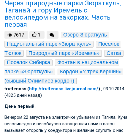
Через природные парки Зюраткуль,
Таганай и гору Иремель с
велосипедом на закорках. Часть
первая
Озеро Зюраткуль
7617
1
Национальный парк «Зюраткуль»
Поселок 
Тюлюк
Природный парк «Иремель»
Сатка
Поселок Сибирка
Фонтан в национальном 
парке «Зюраткуль»
Кордон «У трех вершин» 
(бывший Олимпиев кордон)
truttenoss (
http://truttenoss.livejournal.com/
)
, 03.10.2014
(4325 дней назад)
День первый.
Вечером 22 августа на электричке убываем из Тагила. Куча
велосипедов и велобаулов затащенная нами в вагон
вызывает оторопь у кондуктора и желание слупить с нас