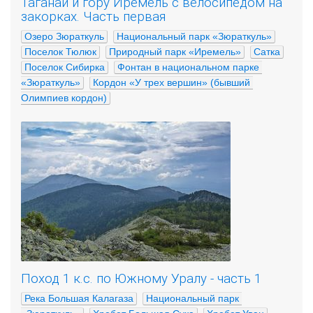
Таганай и гору Иремель с велосипедом на
закорках. Часть первая
Озеро Зюраткуль
Национальный парк «Зюраткуль»
Поселок Тюлюк
Природный парк «Иремель»
Сатка
Поселок Сибирка
Фонтан в национальном парке 
«Зюраткуль»
Кордон «У трех вершин» (бывший 
Олимпиев кордон)
Поход 1 к.с. по Южному Уралу - часть 1
Река Большая Калагаза
Национальный парк 