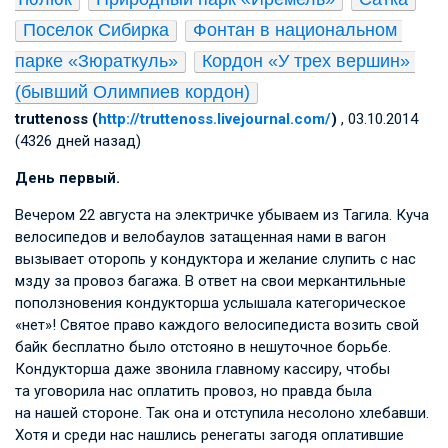
Поселок Сибирка
Фонтан в национальном 
парке «Зюраткуль»
Кордон «У трех вершин» 
(бывший Олимпиев кордон)
truttenoss (
http://truttenoss.livejournal.com/
)
, 03.10.2014
(4326 дней назад)
День первый.
Вечером 22 августа на электричке убываем из Тагила. Куча
велосипедов и велобаулов затащенная нами в вагон
вызывает оторопь у кондуктора и желание слупить с нас
мзду за провоз багажа. В ответ на свои меркантильные
поползновения кондукторша услышала категорическое
«нет»! Святое право каждого велосипедиста возить свой
байк бесплатно было отстояно в нешуточное борьбе.
Кондукторша даже звонила главному кассиру, чтобы
та уговорила нас оплатить провоз, но правда была
на нашей стороне. Так она и отступила несолоно хлебавши.
Хотя и среди нас нашлись ренегаты загодя оплатившие