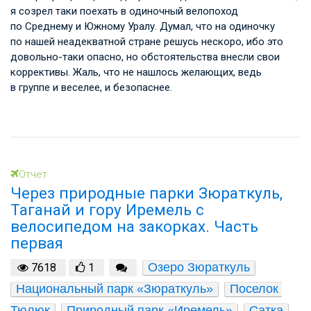
я созрел таки поехать в одиночный велопоход
по Среднему и Южному Уралу. Думал, что на одиночку
по нашей неадекватной стране решусь нескоро, ибо это
довольно-таки опасно, но обстоятельства внесли свои
коррективы. Жаль, что не нашлось желающих, ведь
в группе и веселее, и безопаснее.
Отчет
Через природные парки Зюраткуль,
Таганай и гору Иремель с
велосипедом на закорках. Часть
первая
Озеро Зюраткуль
7618
1
Национальный парк «Зюраткуль»
Поселок 
Тюлюк
Природный парк «Иремель»
Сатка