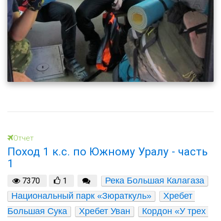
Отчет
Поход 1 к.с. по Южному Уралу - часть
1
Река Большая Калагаза
7370
1
Национальный парк «Зюраткуль»
Хребет 
Большая Сука
Хребет Уван
Кордон «У трех 