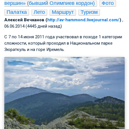
вершин» (бывший Олимпиев кордон)
Фото
Палатка
Лето
Маршрут
Туризм
Алексей Вечканов (
http://av-hammond.livejournal.com/
)
,
06.06.2014 (4445 дней назад)
С 7 по 14 июня 2011 года участвовал в походе 1 категории
сложности, который проходил в Национальном парке
Зюраткуль и на горе Иремель.