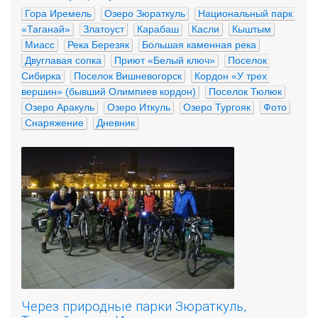
Гора Иремель
Озеро Зюраткуль
Национальный парк 
«Таганай»
Златоуст
Карабаш
Касли
Кыштым
Миасс
Река Березяк
Большая каменная река
Двуглавая сопка
Приют «Белый ключ»
Поселок 
Сибирка
Поселок Вишневогорск
Кордон «У трех 
вершин» (бывший Олимпиев кордон)
Поселок Тюлюк
Озеро Аракуль
Озеро Иткуль
Озеро Тургояк
Фото
Снаряжение
Дневник
Через природные парки Зюраткуль,