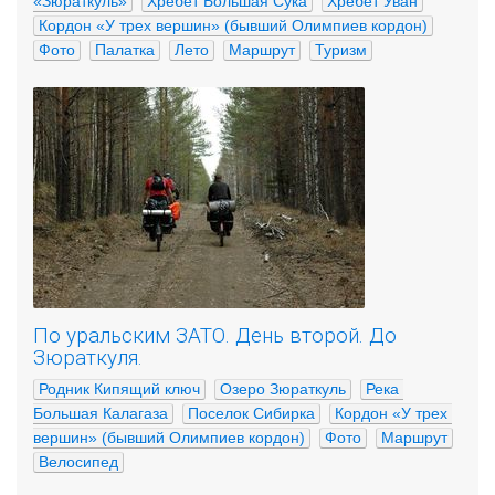
«Зюраткуль»
Хребет Большая Сука
Хребет Уван
Кордон «У трех вершин» (бывший Олимпиев кордон)
Фото
Палатка
Лето
Маршрут
Туризм
По уральским ЗАТО. День второй. До
Зюраткуля.
Родник Кипящий ключ
Озеро Зюраткуль
Река 
Большая Калагаза
Поселок Сибирка
Кордон «У трех 
вершин» (бывший Олимпиев кордон)
Фото
Маршрут
Велосипед