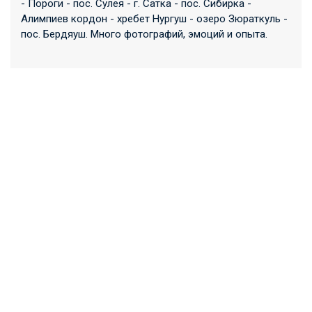
- Пороги - пос. Сулея - г. Сатка - пос. Сибирка -
Алимпиев кордон - хребет Нургуш - озеро Зюраткуль -
пос. Бердяуш. Много фотографий, эмоций и опыта.