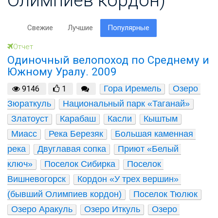
Свежие
Лучшие
Популярные
Отчет
Одиночный велопоход по Среднему и
Южному Уралу. 2009
Гора Иремель
Озеро 
9146
1
Зюраткуль
Национальный парк «Таганай»
Златоуст
Карабаш
Касли
Кыштым
Миасс
Река Березяк
Большая каменная 
река
Двуглавая сопка
Приют «Белый 
ключ»
Поселок Сибирка
Поселок 
Вишневогорск
Кордон «У трех вершин» 
(бывший Олимпиев кордон)
Поселок Тюлюк
Озеро Аракуль
Озеро Иткуль
Озеро 