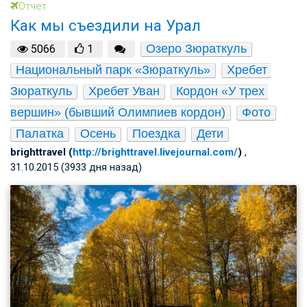
Отчет
Как мы съездили на Урал
Озеро Зюраткуль
5066
1
Национальный парк «Зюраткуль»
Хребет 
Зюраткуль
Хребет Уван
Кордон «У трех 
вершин» (бывший Олимпиев кордон)
Фото
Палатка
Осень
Поездка
Дети
brighttravel (
http://brighttravel.livejournal.com/
)
,
31.10.2015 (3933 дня назад)