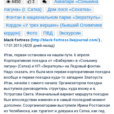
Аквапарк «Сонькина 
4450
3
лагуна» (г. Сатка)
Дом лося «Сохатка»
Фонтан в национальном парке «Зюраткуль»
Кордон «У трех вершин» (бывший Олимпиев 
кордон)
Фото
ПВД
Экскурсии
black-fortress (
http://black-fortress.livejournal.com/
)
,
17.01.2015 (4220 дней назад)
Итак, первая остановка на нашем пути. 6 апреля.
Корпоративная поездка от «Фаберлик» в «Сонькину
лагуну» (Сатка) и НП «Зюраткуль» на Ледовый фонтан.
Надо сказать это была моя первая корпоративная поездка
вообще и первая поездка куда-то западнее Златоуста.
Итак, начнём с самого начала. Организатором поездки
выступила руководитель структуры, куда вхожу и я,
Устратова Света. Изначальный вариант маршрута поездки
был впоследствии изменён и в самый последний момент
дополнен. Соорганизаторами выступили Ирина Ростовская
из Челябинска, как турагент и девушка из Сатки, как гид.