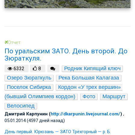
Отчет
По уральским ЗАТО. День второй. До
Зюраткуля.
Родник Кипящий ключ
6332
8
Озеро Зюраткуль
Река Большая Калагаза
Поселок Сибирка
Кордон «У трех вершин» 
(бывший Олимпиев кордон)
Фото
Маршрут
Велосипед
Дмитрий Карпунин (
http://dkarpunin.livejournal.com/
)
,
05.01.2014 (4597 дней назад)
День первый. Юрюзань — ЗАТО Трёхгорный — р. Б.