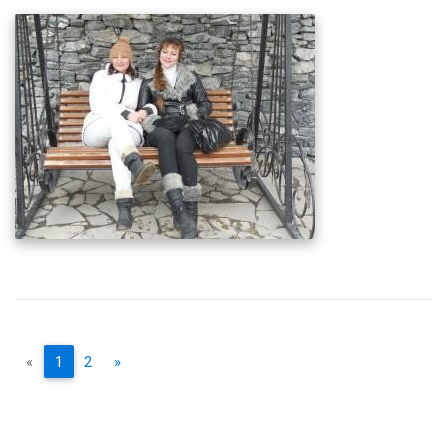
«
1
2
»