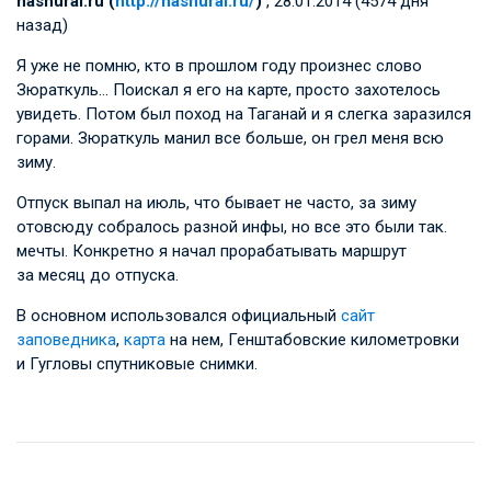
nashural.ru (
http://nashural.ru/
)
, 28.01.2014 (4574 дня
назад)
Я уже не помню, кто в прошлом году произнес слово
Зюраткуль… Поискал я его на карте, просто захотелось
увидеть. Потом был поход на Таганай и я слегка заразился
горами. Зюраткуль манил все больше, он грел меня всю
зиму.
Отпуск выпал на июль, что бывает не часто, за зиму
отовсюду собралось разной инфы, но все это были так.
мечты. Конкретно я начал прорабатывать маршрут
за месяц до отпуска.
В основном использовался официальный
сайт
заповедника
,
карта
на нем, Генштабовские километровки
и Гугловы спутниковые снимки.